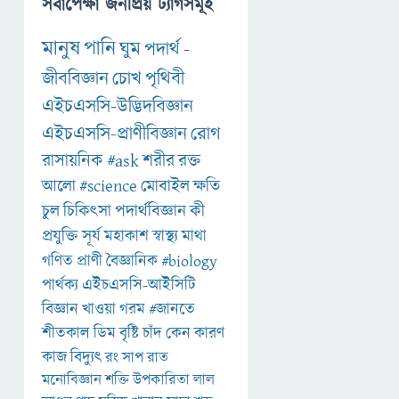
সর্বাপেক্ষা জনপ্রিয় ট্যাগসমূহ
মানুষ
পানি
ঘুম
পদার্থ
-
জীববিজ্ঞান
চোখ
পৃথিবী
এইচএসসি-উদ্ভিদবিজ্ঞান
এইচএসসি-প্রাণীবিজ্ঞান
রোগ
রাসায়নিক
#ask
শরীর
রক্ত
আলো
#science
মোবাইল
ক্ষতি
চুল
চিকিৎসা
পদার্থবিজ্ঞান
কী
প্রযুক্তি
সূর্য
মহাকাশ
স্বাস্থ্য
মাথা
গণিত
প্রাণী
বৈজ্ঞানিক
#biology
পার্থক্য
এইচএসসি-আইসিটি
বিজ্ঞান
খাওয়া
গরম
#জানতে
শীতকাল
ডিম
বৃষ্টি
চাঁদ
কেন
কারণ
কাজ
বিদ্যুৎ
রং
সাপ
রাত
মনোবিজ্ঞান
শক্তি
উপকারিতা
লাল