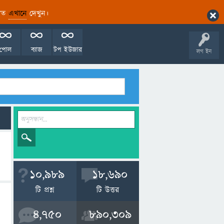
ারিত
এখানে
দেখুন।
পোল
ব্যাজ
টপ ইউজার
লগ ইন
10,989
18,690
টি প্রশ্ন
টি উত্তর
4,750
890,309