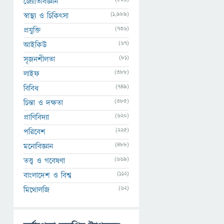
জ্যোতির্বিজ্ঞান
(1,989)
স্বাস্থ্য ও চিকিৎসা
(736)
প্রযুক্তি
(67)
আইকিউ
(81)
সৃজনশীলতা
(388)
লাইফ
(749)
বিবিধ
(385)
চিন্তা ও দক্ষতা
(620)
প্রাণিবিদ্যা
(225)
পরিবেশ
(488)
মনোবিজ্ঞান
(669)
তত্ত্ব ও গবেষণা
(112)
বাংলাদেশ ও বিশ্ব
(62)
মিথোলজি