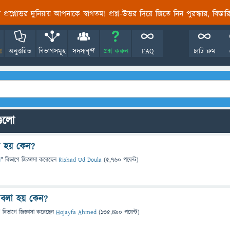
তির প্রশ্নোত্তর দুনিয়ায় আপনাকে স্বাগতম! প্রশ্ন-উত্তর দিয়ে জিতে নিন পুরস্কার, বিস্ত
!
অনুত্তরিত
বিভাগসমূহ
সদস্যবৃন্দ
প্রশ্ন করুন
FAQ
চ্যাট রুম
গুলো
া হয় কেন?
ন
" বিভাগে
জিজ্ঞাসা
করেছেন
Rishad Ud Doula
(
5,760
পয়েন্ট)
 বলা হয় কেন?
" বিভাগে
জিজ্ঞাসা
করেছেন
Hojayfa Ahmed
(
135,490
পয়েন্ট)