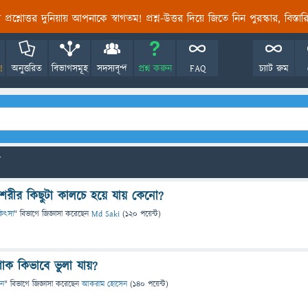
তির প্রশ্নোত্তর দুনিয়ায় আপনাকে স্বাগতম! প্রশ্ন-উত্তর দিয়ে জিতে নিন পুরস্কার, বিস্ত
!
অনুত্তরিত
বিভাগসমূহ
সদস্যবৃন্দ
প্রশ্ন করুন
FAQ
চ্যাট রুম
র শরীর কিছুটা কালচে হয়ে যায় কেনো?
িকিৎসা
" বিভাগে
জিজ্ঞাসা
করেছেন
Md Saki
(
120
পয়েন্ট)
 শোক কিভাবে ভুলা যায়?
ান
" বিভাগে
জিজ্ঞাসা
করেছেন
আকরাম হোসেন
(
140
পয়েন্ট)