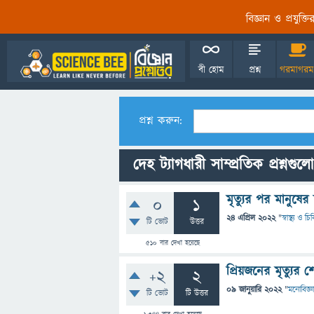
বিজ্ঞান ও প্রযুক্
বী হোম
প্রশ্ন
গরমাগরম
প্রশ্ন করুন:
দেহ ট্যাগধারী সাম্প্রতিক প্রশ্নগুলো
মৃত্যুর পর মানুষে
0
1
24 এপ্রিল 2022
"
স্বাস্থ্য ও চ
টি ভোট
উত্তর
510
বার দেখা হয়েছে
প্রিয়জনের মৃত্যুর
+2
2
09 জানুয়ারি 2022
"
মনোবিজ্ঞ
টি ভোট
টি উত্তর