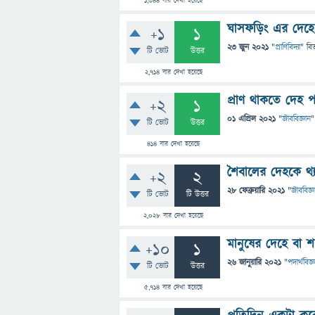
1,344
বার দেখা হয়েছে
ঘাসফড়িং এর দেহে ক
+1
1
23 জুন 2021
"
প্রাণিবিদ্যা
" বি
টি ভোট
উত্তর
2,714
বার দেখা হয়েছে
প্রাণ থাকতে দেহ 
+2
1
01 এপ্রিল 2021
"
জীববিজ্ঞান
"
টি ভোট
উত্তর
414
বার দেখা হয়েছে
শৈবালের দেহকে থ্
+2
2
28 ফেব্রুয়ারি 2021
"
জীববিজ্ঞ
টি ভোট
টি উত্তর
2,028
বার দেখা হয়েছে
মানুষের দেহে বা শর
+10
1
26 জানুয়ারি 2021
"
পদার্থবিজ্
টি ভোট
উত্তর
5,714
বার দেখা হয়েছে