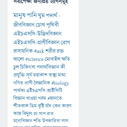
সর্বাপেক্ষা জনপ্রিয় ট্যাগসমূহ
মানুষ
পানি
ঘুম
পদার্থ
-
জীববিজ্ঞান
চোখ
পৃথিবী
এইচএসসি-উদ্ভিদবিজ্ঞান
এইচএসসি-প্রাণীবিজ্ঞান
রোগ
রাসায়নিক
#ask
শরীর
রক্ত
আলো
#science
মোবাইল
ক্ষতি
চুল
চিকিৎসা
পদার্থবিজ্ঞান
কী
প্রযুক্তি
সূর্য
মহাকাশ
স্বাস্থ্য
মাথা
গণিত
প্রাণী
বৈজ্ঞানিক
#biology
পার্থক্য
এইচএসসি-আইসিটি
বিজ্ঞান
খাওয়া
গরম
#জানতে
শীতকাল
ডিম
বৃষ্টি
চাঁদ
কেন
কারণ
কাজ
বিদ্যুৎ
রং
সাপ
রাত
মনোবিজ্ঞান
শক্তি
উপকারিতা
লাল