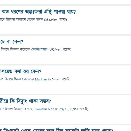
ত ধরণের অন্তঃক্ষরা গ্রন্থি পাওয়া যায়?
ভাগে
জিজ্ঞাসা
করেছেন
মেহেদী হাসান
(
141,860
পয়েন্ট)
পচে না কেন?
 বিভাগে
জিজ্ঞাসা
করেছেন
মেহেদী হাসান
(
141,860
পয়েন্ট)
যালয়েড বলা হয় কেন?
ান
" বিভাগে
জিজ্ঞাসা
করেছেন
Martian
(
93,090
পয়েন্ট)
ীরে কি বিদ্যুৎ থাকা সম্ভব?
ঞান
" বিভাগে
জিজ্ঞাসা
করেছেন
Samsun Nahar Priya
(
47,710
পয়েন্ট)