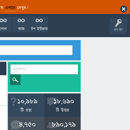
ারিত
এখানে
দেখুন।
পোল
ব্যাজ
টপ ইউজার
লগ ইন
10,989
18,690
টি প্রশ্ন
টি উত্তর
4,750
890,179