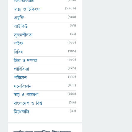
জ্যোতির্বিজ্ঞান
(1,989)
স্বাস্থ্য ও চিকিৎসা
(736)
প্রযুক্তি
(67)
আইকিউ
(81)
সৃজনশীলতা
(388)
লাইফ
(749)
বিবিধ
(385)
চিন্তা ও দক্ষতা
(620)
প্রাণিবিদ্যা
(225)
পরিবেশ
(488)
মনোবিজ্ঞান
(669)
তত্ত্ব ও গবেষণা
(112)
বাংলাদেশ ও বিশ্ব
(62)
মিথোলজি