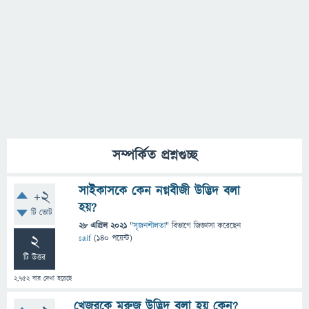
সম্পর্কিত প্রশ্নগুচ্ছ
সাইকাসকে কেন নগ্নবীজী উদ্ভিদ বলা
+2
হয়?
টি ভোট
28 এপ্রিল 2021
"
সৃজনশীলতা
" বিভাগে
জিজ্ঞাসা
করেছেন
2
saif
(
140
পয়েন্ট)
টি উত্তর
2,752
বার দেখা হয়েছে
খেজুরকে মরুজ উদ্ভিদ বলা হয় কেন?