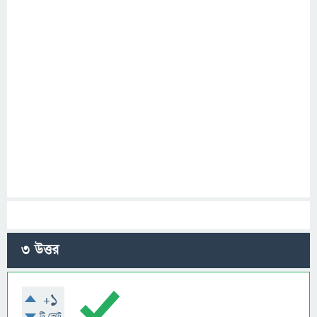
3
উত্তর
+1
টি ভোট