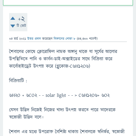
+2
টি ভোট
05 মার্চ 2021
উত্তর প্রদান
করেছেন
বিজ্ঞানের পোকা ৮
(
54,300
পয়েন্ট)
শৈবালের কোষে ক্লোরোফিল নামক অঙ্গানু থাকে যা সূর্যের আলোর
উপস্থিতিতে পানি ও কার্বন-ডাই-অক্সাইডের সাথে বিক্রিয়া করে
কার্বোহাইড্রেট উৎপন্ন করে (গ্লুকোজ-C6H12O6)
বিক্রিয়াটি :
6H2O + 6CO2 - - solar light - - > C6H12O6+ 6O2
যেসব উদ্ভিদ নিজেই নিজের খাদ্য উৎপন্ন করতে পারে তাদেরকে
স্বভোজী উদ্ভিদ বলে।
শৈবাল এর মধ্যে উপরোক্ত বৈশিষ্ট্য থাকায় শৈবালকে স্বনির্ভর, স্বভোজী