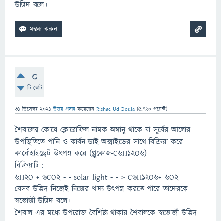
উদ্ভিদ বলে।
0
টি ভোট
31 ডিসেম্বর 2021
উত্তর প্রদান
করেছেন
Rishad Ud Doula
(
5,760
পয়েন্ট)
শৈবালের কোষে ক্লোরোফিল নামক অঙ্গানু থাকে যা সূর্যের আলোর
উপস্থিতিতে পানি ও কার্বন-ডাই-অক্সাইডের সাথে বিক্রিয়া করে
কার্বোহাইড্রেট উৎপন্ন করে (গ্লুকোজ-C6H12O6)
বিক্রিয়াটি :
6H2O + 6CO2 - - solar light - - > C6H12O6+ 6O2
যেসব উদ্ভিদ নিজেই নিজের খাদ্য উৎপন্ন করতে পারে তাদেরকে
স্বভোজী উদ্ভিদ বলে।
শৈবাল এর মধ্যে উপরোক্ত বৈশিষ্ট্য থাকায় শৈবালকে স্বভোজী উদ্ভিদ