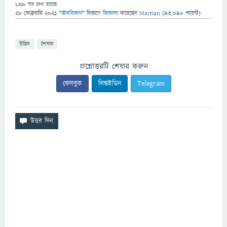
1,418
বার দেখা হয়েছে
28 ফেব্রুয়ারি 2021
"
জীববিজ্ঞান
" বিভাগে
জিজ্ঞাসা
করেছেন
Martian
(
93,090
পয়েন্ট)
উদ্ভিদ
শৈবাল
প্রশ্নোত্তরটি শেয়ার করুন
ফেসবুক
লিঙ্কইডিন
Telegram