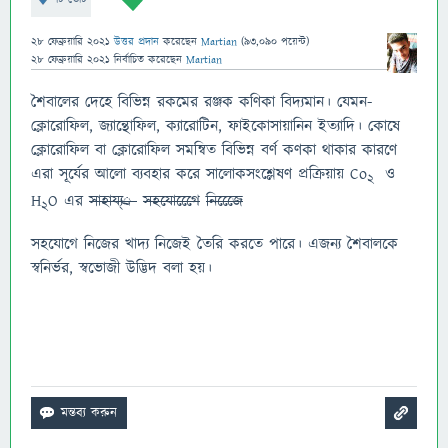
28 ফেব্রুয়ারি 2021
উত্তর প্রদান
করেছেন
Martian
(
93,090
পয়েন্ট)
28 ফেব্রুয়ারি 2021
নির্বাচিত
করেছেন
Martian
শৈবালের দেহে বিভিন্ন রকমের রঞ্জক কণিকা বিদ্যমান। যেমন-
ক্লোরোফিল, জ্যান্থোফিল, ক্যারোটিন, ফাইকোসায়ানিন ইত্যাদি। কোষে
ক্লোরোফিল বা ক্লোরোফিল সমন্বিত বিভিন্ন বর্ণ কণকা থাকার কারণে
এরা সূর্যের আলো ব্যবহার করে সালোকসংশ্লেষণ প্রক্রিয়ায় Co
ও
2
H
O এর
সাহায্য্্র
সহযোগেেে
নিজেেে
2
সহযোগে নিজের খাদ্য নিজেই তৈরি করতে পারে। এজন্য শৈবালকে
স্বনির্ভর, স্বভোজী উদ্ভিদ বলা হয়।