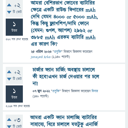
আমরা বেশিরভাগ ফোনের ব্যাটারির
+2
ক্ষেত্রে একটি রাউন্ড ফিগারের mAh
টি ভোট
দেখি যেমন ৪০০০ or ৫০০০ mAh,
1
কিন্তু কিছু ফ্ল্যাগশিপ/দামি ফোনে
(যেমন: গুগল, অ্যাপল) 2962 or
উত্তর
৩৮৮৫ mAh এরকম ব্যাটারি mAh
362
বার দেখা হয়েছে
এর কারণ কি?
25 এপ্রিল 2023
"
প্রযুক্তি
" বিভাগে
জিজ্ঞাসা
করেছেন
Jonayed Arko
(
1,140
পয়েন্ট)
চার্জার ফ্যান চার্জিং অবস্থায় চালালে
+2
কী হবে?এখন চার্জ দেওয়ার পর চলে
টি ভোট
না!
1
07 জুন 2022
"
প্রযুক্তি
" বিভাগে
জিজ্ঞাসা
করেছেন
দিনার
(
140
পয়েন্ট)
উত্তর
3,614
বার দেখা হয়েছে
আমরা একটি ফ্যান চালাচ্ছি ব্যাটারির
+3
সাহায্যে, ধিরে চালালে যতটুকু এনার্জি
টি ভোট