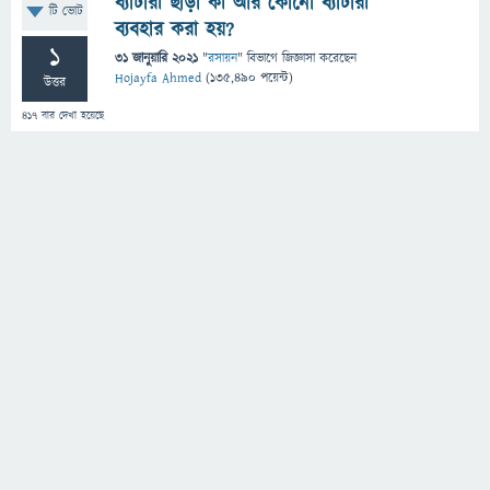
ব্যাটারী ছাড়া কী আর কোনো ব্যাটারী
টি ভোট
ব্যবহার করা হয়?
1
31 জানুয়ারি 2021
"
রসায়ন
" বিভাগে
জিজ্ঞাসা
করেছেন
Hojayfa Ahmed
(
135,490
পয়েন্ট)
উত্তর
417
বার দেখা হয়েছে