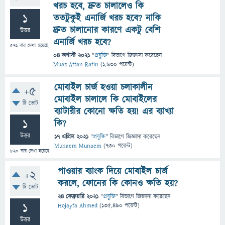
খরচ হবে, দ্রুত চালালেও কি
1
ততটুকুই এনার্জি খরচ হবে? নাকি
দ্রুত চালানোর কারণে একটু বেশি
উত্তর
এনার্জি খরচ হবে?
571
বার দেখা হয়েছে
04 অগাস্ট 2021
"
প্রযুক্তি
" বিভাগে
জিজ্ঞাসা
করেছেন
Muaz Affan Rafin
(
1,630
পয়েন্ট)
মোবাইল চার্জ হওয়া চলাকালীন
+5
মোবাইল চালালে কি মোবাইলের
টি ভোট
ব্যাটারীর কোনো ক্ষতি হয়! এর ব্যাখ্যা
1
কি?
উত্তর
17 এপ্রিল 2021
"
প্রযুক্তি
" বিভাগে
জিজ্ঞাসা
করেছেন
Munaem Munaem
(
730
পয়েন্ট)
820
বার দেখা হয়েছে
পাওয়ার ব্যাংক দিয়ে মোবাইল চার্জ
+2
করলে, ফোনের কি কোনও ক্ষতি হয়?
টি ভোট
24 ফেব্রুয়ারি 2021
"
প্রযুক্তি
" বিভাগে
জিজ্ঞাসা
করেছেন
1
Hojayfa Ahmed
(
135,490
পয়েন্ট)
উত্তর