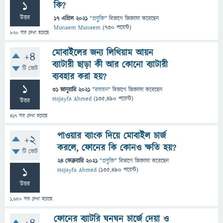
1
কি?
উত্তর
17 এপ্রিল 2021
"
প্রযুক্তি
" বিভাগে
জিজ্ঞাসা
করেছেন
Munaem Munaem
(
730
পয়েন্ট)
820
বার দেখা হয়েছে
মোবাইলের জন্য লিথিয়াম আয়ন
+4
ব্যাটারী ছাড়া কী আর কোনো ব্যাটারী
টি ভোট
ব্যবহার করা হয়?
1
31 জানুয়ারি 2021
"
রসায়ন
" বিভাগে
জিজ্ঞাসা
করেছেন
Hojayfa Ahmed
(
135,490
পয়েন্ট)
উত্তর
417
বার দেখা হয়েছে
পাওয়ার ব্যাংক দিয়ে মোবাইল চার্জ
+2
করলে, ফোনের কি কোনও ক্ষতি হয়?
টি ভোট
24 ফেব্রুয়ারি 2021
"
প্রযুক্তি
" বিভাগে
জিজ্ঞাসা
করেছেন
1
Hojayfa Ahmed
(
135,490
পয়েন্ট)
উত্তর
1,650
বার দেখা হয়েছে
ফোনের ব্যাটরি ঘনঘন চার্জে দেয়া ও