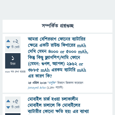
সম্পর্কিত প্রশ্নগুচ্ছ
আমরা বেশিরভাগ ফোনের ব্যাটারির
+2
ক্ষেত্রে একটি রাউন্ড ফিগারের mAh
টি ভোট
দেখি যেমন ৪০০০ or ৫০০০ mAh,
1
কিন্তু কিছু ফ্ল্যাগশিপ/দামি ফোনে
(যেমন: গুগল, অ্যাপল) 2962 or
উত্তর
৩৮৮৫ mAh এরকম ব্যাটারি mAh
363
বার দেখা হয়েছে
এর কারণ কি?
25 এপ্রিল 2023
"
প্রযুক্তি
" বিভাগে
জিজ্ঞাসা
করেছেন
Jonayed Arko
(
1,140
পয়েন্ট)
মোবাইল চার্জ হওয়া চলাকালীন
+5
মোবাইল চালালে কি মোবাইলের
টি ভোট
ব্যাটারীর কোনো ক্ষতি হয়! এর ব্যাখ্যা