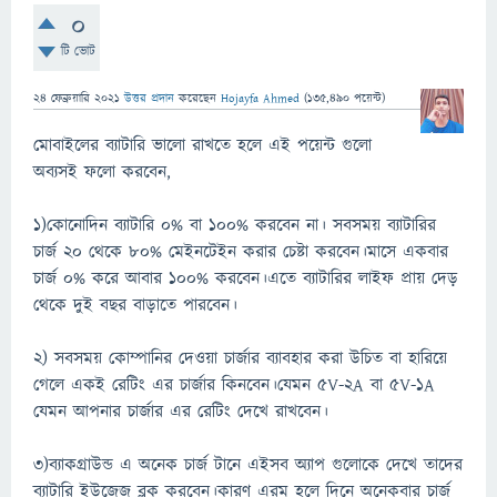
0
টি ভোট
24 ফেব্রুয়ারি 2021
উত্তর প্রদান
করেছেন
Hojayfa Ahmed
(
135,490
পয়েন্ট)
মোবাইলের ব্যাটারি ভালো রাখতে হলে এই পয়েন্ট গুলো
অব্যসই ফলো করবেন,
১)কোনোদিন ব্যাটারি ০% বা ১০০% করবেন না। সবসময় ব্যাটারির
চার্জ ২০ থেকে ৮০% মেইনটেইন করার চেষ্টা করবেন।মাসে একবার
চার্জ ০% করে আবার ১০০% করবেন।এতে ব্যাটারির লাইফ প্রায় দেড়
থেকে দুই বছর বাড়াতে পারবেন।
২) সবসময় কোম্পানির দেওয়া চার্জার ব্যাবহার করা উচিত বা হারিয়ে
গেলে একই রেটিং এর চার্জার কিনবেন।যেমন ৫V-২A বা ৫V-১A
যেমন আপনার চার্জার এর রেটিং দেখে রাখবেন।
৩)ব্যাকগ্রাউন্ড এ অনেক চার্জ টানে এইসব অ্যাপ গুলোকে দেখে তাদের
ব্যাটারি ইউজেজ ব্লক করবেন।কারণ এরম হলে দিনে অনেকবার চার্জ