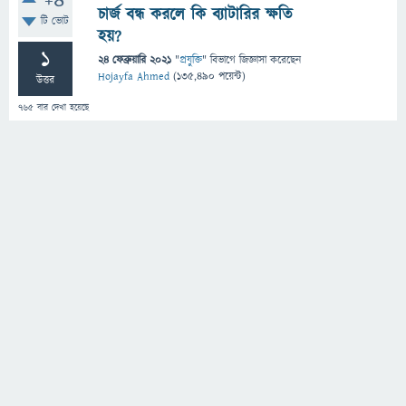
+4
চার্জ বন্ধ করলে কি ব্যাটারির ক্ষতি
টি ভোট
হয়?
1
24 ফেব্রুয়ারি 2021
"
প্রযুক্তি
" বিভাগে
জিজ্ঞাসা
করেছেন
Hojayfa Ahmed
(
135,490
পয়েন্ট)
উত্তর
765
বার দেখা হয়েছে