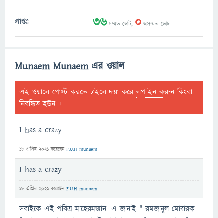
36
0
প্রাপ্তঃ
সম্মত ভোট,
অসম্মত ভোট
Munaem Munaem এর ওয়াল
এই ওয়ালে পোস্ট করতে চাইলে দয়া করে
লগ ইন করুন
কিংবা
নিবন্ধিত হউন
।
I has a crazy
18 এপ্রিল 2021
করেছেন
F.U.H munaem
I has a crazy
18 এপ্রিল 2021
করেছেন
F.U.H munaem
সবাইকে এই পবিত্র মাহেরমজান -এ জানাই " রমজানুল মোবারক