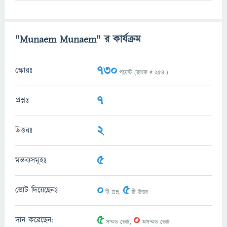
"Munaem Munaem" র কার্যক্রম
730
স্কোরঃ
পয়েন্ট (র‌্যাংক #
254
)
7
প্রশ্নঃ
2
উত্তরঃ
5
মন্তব্যসমূহঃ
0
5
ভোট দিয়েছেনঃ
টি প্রশ্ন,
টি উত্তর
5
0
দান করেছেন:
সম্মত ভোট,
অসম্মত ভোট