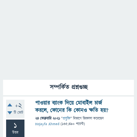
সম্পর্কিত প্রশ্নগুচ্ছ
পাওয়ার ব্যাংক দিয়ে মোবাইল চার্জ
+2
করলে, ফোনের কি কোনও ক্ষতি হয়?
টি ভোট
24 ফেব্রুয়ারি 2021
"
প্রযুক্তি
" বিভাগে
জিজ্ঞাসা
করেছেন
1
Hojayfa Ahmed
(
135,490
পয়েন্ট)
উত্তর