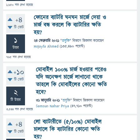
1,650
বার দেখা হয়েছে
ফোনের ব্যাটরি ঘনঘন চার্জে দেয়া ও
+4
চার্জ বন্ধ করলে কি ব্যাটারির ক্ষতি
টি ভোট
হয়?
1
24 ফেব্রুয়ারি 2021
"
প্রযুক্তি
" বিভাগে
জিজ্ঞাসা
করেছেন
Hojayfa Ahmed
(
135,490
পয়েন্ট)
উত্তর
765
বার দেখা হয়েছে
মোবাইল ১০০% চার্জ হওয়ার পরেও
+10
যদি অনেক্ষণ চার্জে লাগানো থাকে
টি ভোট
তাহলে কি মোবাইলের কোনো ক্ষতি
2
হবে?
টি উত্তর
31 জানুয়ারি 2021
"
প্রযুক্তি
" বিভাগে
জিজ্ঞাসা
করেছেন
Samsun Nahar Priya
(
47,710
পয়েন্ট)
3,544
বার দেখা হয়েছে
লো ব্যাটারীতে (৫/১০%) মোবাইল
+4
চালালে কি ব্যাটারির কোনো ক্ষতি
টি ভোট
হয়?