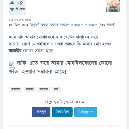
+5
টি ভোট
819
বার দেখা হয়েছে
17 এপ্রিল 2021
"
প্রযুক্তি
" বিভাগে
জিজ্ঞাসা
করেছেন
Munaem Munaem
(
730
পয়েন্ট)
আমি যদি আমার
মোবাইলফোন কারেন্টের চার্জারের সাথে
কানেক্ট
রেখে মোবাইলফোন চালাই তাহলে কি আমার মোবাইলের
ব্যাটারীর
কোনো সমস্যা হবে!
নাকি এতে করে আমার মোবাইলফোনের কোনো
ক্ষতি হওয়ার সম্ভাবনা আছে!
মোবাইল
ব্যাটারী
কারেন্ট
চার্জ
প্রশ্নোত্তরটি শেয়ার করুন
ফেসবুক
লিঙ্কইডিন
Telegram