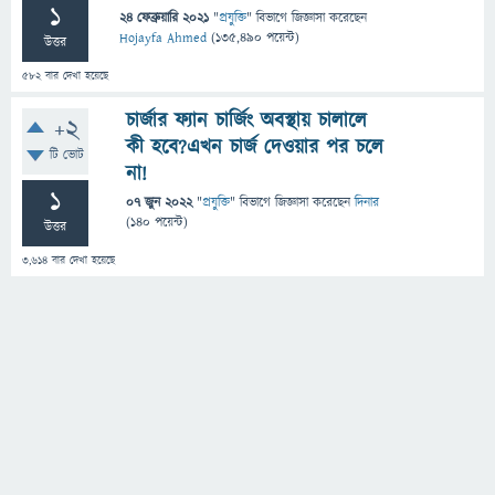
1
24 ফেব্রুয়ারি 2021
"
প্রযুক্তি
" বিভাগে
জিজ্ঞাসা
করেছেন
Hojayfa Ahmed
(
135,490
পয়েন্ট)
উত্তর
582
বার দেখা হয়েছে
চার্জার ফ্যান চার্জিং অবস্থায় চালালে
+2
কী হবে?এখন চার্জ দেওয়ার পর চলে
টি ভোট
না!
1
07 জুন 2022
"
প্রযুক্তি
" বিভাগে
জিজ্ঞাসা
করেছেন
দিনার
(
140
পয়েন্ট)
উত্তর
3,614
বার দেখা হয়েছে