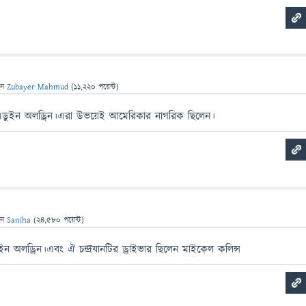
েন
Zubayer Mahmud
(
11,220
পয়েন্ট)
 এডুইন অলড্রিন।এরা উভয়েই আমেরিকার নাগরিক ছিলেন।
েন
Saniha
(
24,580
পয়েন্ট)
ইন অলড্রিন।এবং ঐ চন্দ্রযানটির ড্রাইভার ছিলেন মাইকেল কলিন্স