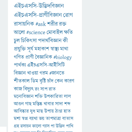
এইচএসসি-উদ্ভিদবিজ্ঞান
এইচএসসি-প্রাণীবিজ্ঞান
রোগ
রাসায়নিক
#ask
শরীর
রক্ত
আলো
#science
মোবাইল
ক্ষতি
চুল
চিকিৎসা
পদার্থবিজ্ঞান
কী
প্রযুক্তি
সূর্য
মহাকাশ
স্বাস্থ্য
মাথা
গণিত
প্রাণী
বৈজ্ঞানিক
#biology
পার্থক্য
এইচএসসি-আইসিটি
বিজ্ঞান
খাওয়া
গরম
#জানতে
শীতকাল
ডিম
বৃষ্টি
চাঁদ
কেন
কারণ
কাজ
বিদ্যুৎ
রং
সাপ
রাত
মনোবিজ্ঞান
শক্তি
উপকারিতা
লাল
আগুন
গাছ
মস্তিষ্ক
খাবার
সাদা
শব্দ
আবিষ্কার
দুধ
মাছ
উপায়
ঠাণ্ডা
হাত
মশা
স্বপ্ন
ব্যাথা
ভয়
তাপমাত্রা
বাতাস
গ্রহ
রসায়ন
কালো
গ্যাস
পা
উদ্ভিদ
পাখি