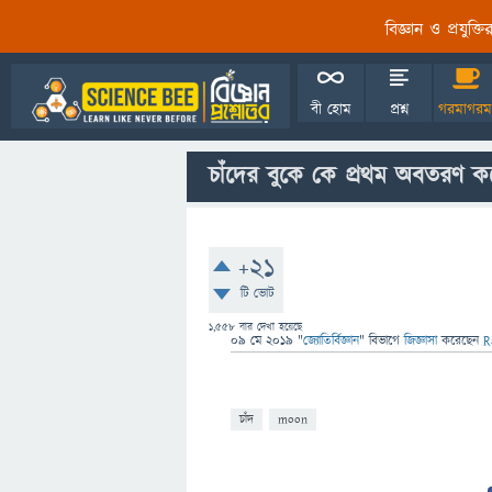
বিজ্ঞান ও প্রযুক্
বী হোম
প্রশ্ন
গরমাগরম
চাঁদের বুকে কে প্রথম অবতরণ ক
+21
টি ভোট
1,558
বার দেখা হয়েছে
09 মে 2019
"
জ্যোতির্বিজ্ঞান
" বিভাগে
জিজ্ঞাসা
করেছেন
R
চাঁদ
moon