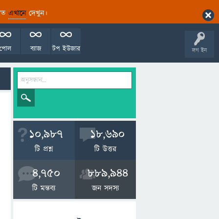
ারিত
এখানে
দেখুন।
পোল
ব্যাজ
টপ ইউজার
লগ ইন
10,987
18,690
টি প্রশ্ন
টি উত্তর
4,750
889,944
টি মন্তব্য
জন সদস্য