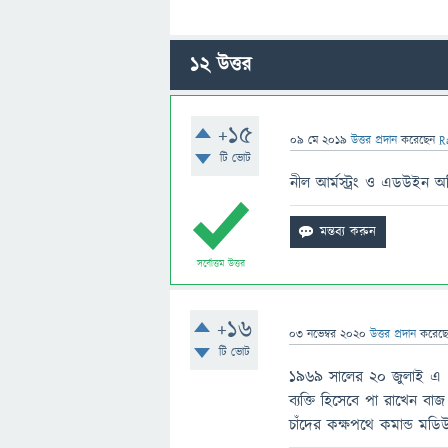
12
উত্তর
+15
09 মে 2019
উত্তর প্রদান
করেছেন
R
টি ভোট
নীল আর্মস্ট্রং ও এডউইন অল্ড
সর্বোত্তম উত্তর
+16
03 নভেম্বর 2020
উত্তর প্রদান
করেছ
টি ভোট
১৯৬৯ সালের ২০ জুলাই এ চাঁদ
ব্যক্তি হিসেবে পা রাখেন বা
চাঁদের কক্ষপথে কমান্ড মডিউ