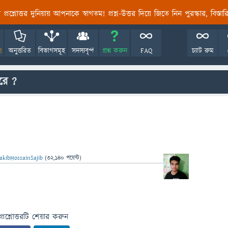
তির প্রশ্নোত্তর দুনিয়ায় আপনাকে স্বাগতম! প্রশ্ন-উত্তর দিয়ে জিতে নিন পুরস্কার, বিস্ত
!
অনুত্তরিত
বিভাগসমূহ
সদস্যবৃন্দ
প্রশ্ন করুন
FAQ
চ্যাট রুম
রে ?
akibHossainSajib
(
32,140
পয়েন্ট)
প্রশ্নোত্তরটি শেয়ার করুন