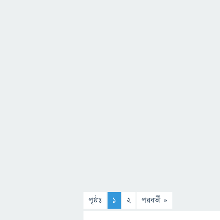
পৃষ্ঠাঃ
1
2
পরবর্তী »