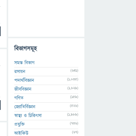
বিভাগসমূহ
সমস্ত বিভাগ
(641)
রসায়ন
(1,035)
পদার্থবিজ্ঞান
(1,829)
জীববিজ্ঞান
(159)
গণিত
(526)
জ্যোতির্বিজ্ঞান
(1,989)
স্বাস্থ্য ও চিকিৎসা
(736)
প্রযুক্তি
(67)
আইকিউ