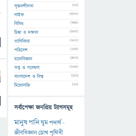
(81)
সৃজনশীলতা
6
(388)
লাইফ
(749)
বিবিধ
(385)
চিন্তা ও দক্ষতা
(620)
প্রাণিবিদ্যা
(225)
পরিবেশ
(487)
মনোবিজ্ঞান
(669)
তত্ত্ব ও গবেষণা
(112)
বাংলাদেশ ও বিশ্ব
(62)
মিথোলজি
সর্বাপেক্ষা জনপ্রিয় ট্যাগসমূহ
মানুষ
পানি
ঘুম
পদার্থ
-
জীববিজ্ঞান
চোখ
পৃথিবী