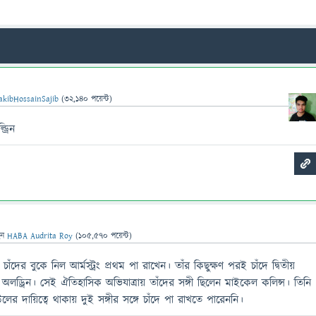
akibHossainSajib
(
32,140
পয়েন্ট)
্রিন
েন
HABA Audrita Roy
(
105,570
পয়েন্ট)
ের বুকে নিল আর্মস্ট্রং প্রথম পা রাখেন। তাঁর কিছুক্ষণ পরই চাঁদে দ্বিতীয়
জ অলড্রিন। সেই ঐতিহাসিক অভিযাত্রায় তাঁদের সঙ্গী ছিলেন মাইকেল কলিন্স। তিনি
লের দায়িত্বে থাকায় দুই সঙ্গীর সঙ্গে চাঁদে পা রাখতে পারেননি।