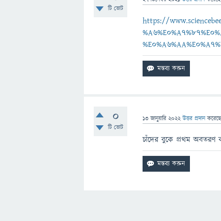
টি ভোট
https://www.scienc
%A6%E0%A7%87%E0%
%E0%A6%AA%E0%A7%
0
13 জানুয়ারি 2022
উত্তর প্রদান
করেছ
টি ভোট
চাঁদের বুকে প্রথম অবতরণ ক