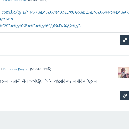
ebee.com.bd/qna/788/%E0%A6%9A%E0%A6%BE%E0%A6%81%E0%A
A6%B0-
8D%E0%A6%B0%E0%A6%A5%E0%A6%AE
েন
Tamanna Kawsar
(
10,050
পয়েন্ট)
রেন বিজ্ঞানী নীল আর্মস্ট্রং ।তিনি আমেরিকার নাগরিক ছিলেন ।