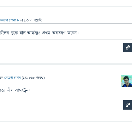
িজ্ঞানের পোকা ৮
(
54,300
পয়েন্ট)
ঁদের বুকে নীল আর্মস্ট্রং প্রথম অবতরণ করেন।
ছেন
মেহেদী হাসান
(
141,860
পয়েন্ট)
করে নীল আমস্ট্রন।