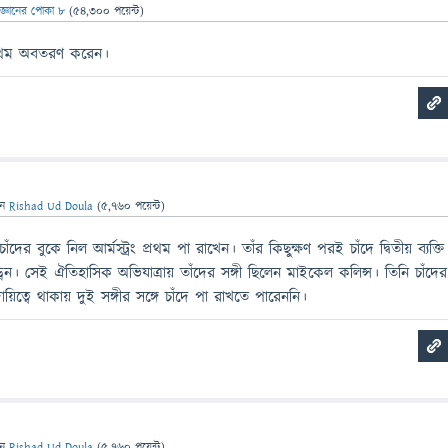
িজ্ঞানের পোকা ৮
(
54,300
পয়েন্ট)
 প্রথম অবতরণ করেন।
েন
Rishad Ud Doula
(
5,760
পয়েন্ট)
র বুকে নিল আর্মস্ট্রং প্রথম পা রাখেন। তাঁর কিছুক্ষণ পরই চাঁদে দ্বিতীয় ব্যক্তি
িন। সেই ঐতিহাসিক অভিযাত্রায় তাঁদের সঙ্গী ছিলেন মাইকেল কলিন্স। তিনি চাঁদের
িত্বে থাকায় দুই সঙ্গীর সঙ্গে চাঁদে পা রাখতে পারেননি।
েন
Rishad Ud Doula
(
5,760
পয়েন্ট)