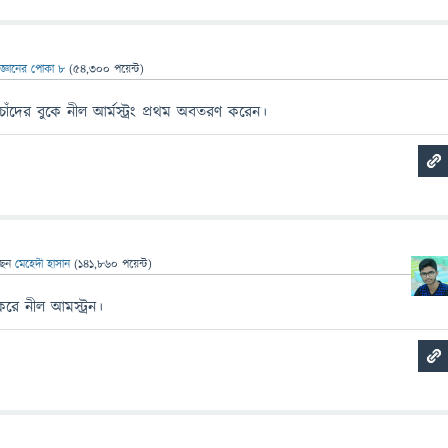
িজ্ঞানের পোকা ৮
(
54,300
পয়েন্ট)
ঁদের বুকে নীল আর্মস্ট্রং প্রথম অবতরণ করেন।
ছেন
মেহেদী হাসান
(
141,860
পয়েন্ট)
করে নীল আমস্ট্রন।