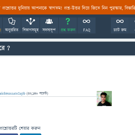
তির প্রশ্নোত্তর দুনিয়ায় আপনাকে স্বাগতম! প্রশ্ন-উত্তর দিয়ে জিতে নিন পুরস্কার, বিস্ত
!
অনুত্তরিত
বিভাগসমূহ
সদস্যবৃন্দ
প্রশ্ন করুন
FAQ
চ্যাট রুম
রে ?
akibHossainSajib
(
32,140
পয়েন্ট)
প্রশ্নোত্তরটি শেয়ার করুন