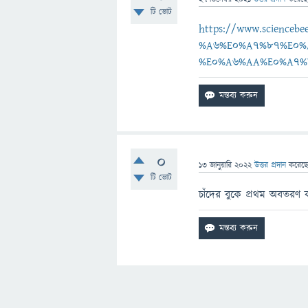
টি ভোট
https://www.scienc
%A6%E0%A7%87%E0%
%E0%A6%AA%E0%A7%
0
13 জানুয়ারি 2022
উত্তর প্রদান
করেছ
টি ভোট
চাঁদের বুকে প্রথম অবতরণ ক