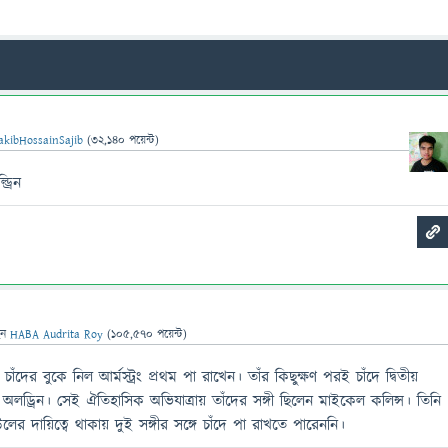
akibHossainSajib
(
32,140
পয়েন্ট)
্রিন
েন
HABA Audrita Roy
(
105,570
পয়েন্ট)
ের বুকে নিল আর্মস্ট্রং প্রথম পা রাখেন। তাঁর কিছুক্ষণ পরই চাঁদে দ্বিতীয়
জ অলড্রিন। সেই ঐতিহাসিক অভিযাত্রায় তাঁদের সঙ্গী ছিলেন মাইকেল কলিন্স। তিনি
লের দায়িত্বে থাকায় দুই সঙ্গীর সঙ্গে চাঁদে পা রাখতে পারেননি।