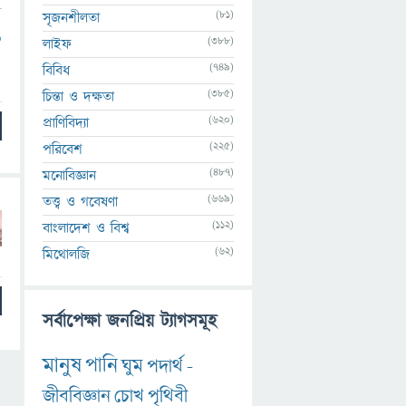
(81)
সৃজনশীলতা
6
(388)
লাইফ
(749)
বিবিধ
(385)
চিন্তা ও দক্ষতা
(620)
প্রাণিবিদ্যা
(225)
পরিবেশ
(487)
মনোবিজ্ঞান
(669)
তত্ত্ব ও গবেষণা
(112)
বাংলাদেশ ও বিশ্ব
(62)
মিথোলজি
সর্বাপেক্ষা জনপ্রিয় ট্যাগসমূহ
মানুষ
পানি
ঘুম
পদার্থ
-
জীববিজ্ঞান
চোখ
পৃথিবী