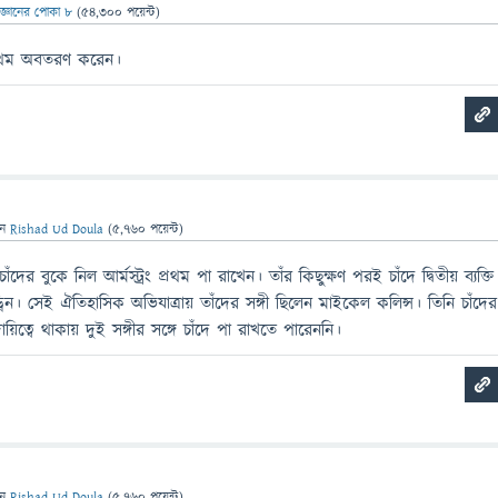
িজ্ঞানের পোকা ৮
(
54,300
পয়েন্ট)
 প্রথম অবতরণ করেন।
েন
Rishad Ud Doula
(
5,760
পয়েন্ট)
র বুকে নিল আর্মস্ট্রং প্রথম পা রাখেন। তাঁর কিছুক্ষণ পরই চাঁদে দ্বিতীয় ব্যক্তি
িন। সেই ঐতিহাসিক অভিযাত্রায় তাঁদের সঙ্গী ছিলেন মাইকেল কলিন্স। তিনি চাঁদের
িত্বে থাকায় দুই সঙ্গীর সঙ্গে চাঁদে পা রাখতে পারেননি।
েন
Rishad Ud Doula
(
5,760
পয়েন্ট)