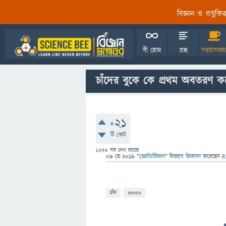
বিজ্ঞান ও প্রযুক্
বী হোম
প্রশ্ন
গরমাগরম
চাঁদের বুকে কে প্রথম অবতরণ ক
+21
টি ভোট
1,559
বার দেখা হয়েছে
09 মে 2019
"
জ্যোতির্বিজ্ঞান
" বিভাগে
জিজ্ঞাসা
করেছেন
R
চাঁদ
moon