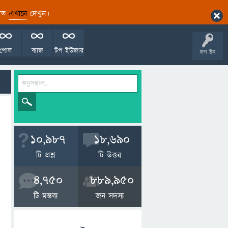
ারিত
এখানে
দেখুন।
পোল
ব্যাজ
টপ ইউজার
লগ ইন
10,987
18,690
টি প্রশ্ন
টি উত্তর
4,750
889,950
টি মন্তব্য
জন সদস্য