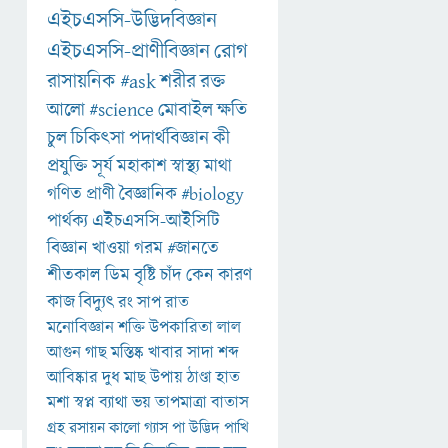
এইচএসসি-উদ্ভিদবিজ্ঞান
এইচএসসি-প্রাণীবিজ্ঞান
রোগ
রাসায়নিক
#ask
শরীর
রক্ত
আলো
#science
মোবাইল
ক্ষতি
চুল
চিকিৎসা
পদার্থবিজ্ঞান
কী
প্রযুক্তি
সূর্য
মহাকাশ
স্বাস্থ্য
মাথা
গণিত
প্রাণী
বৈজ্ঞানিক
#biology
পার্থক্য
এইচএসসি-আইসিটি
বিজ্ঞান
খাওয়া
গরম
#জানতে
শীতকাল
ডিম
বৃষ্টি
চাঁদ
কেন
কারণ
কাজ
বিদ্যুৎ
রং
সাপ
রাত
মনোবিজ্ঞান
শক্তি
উপকারিতা
লাল
আগুন
গাছ
মস্তিষ্ক
খাবার
সাদা
শব্দ
আবিষ্কার
দুধ
মাছ
উপায়
ঠাণ্ডা
হাত
মশা
স্বপ্ন
ব্যাথা
ভয়
তাপমাত্রা
বাতাস
গ্রহ
রসায়ন
কালো
গ্যাস
পা
উদ্ভিদ
পাখি