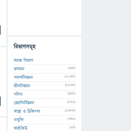
বিভাগসমূহ
সমস্ত বিভাগ
(641)
রসায়ন
(1,035)
পদার্থবিজ্ঞান
(1,829)
জীববিজ্ঞান
(159)
গণিত
(526)
জ্যোতির্বিজ্ঞান
(1,989)
স্বাস্থ্য ও চিকিৎসা
(736)
প্রযুক্তি
(67)
আইকিউ