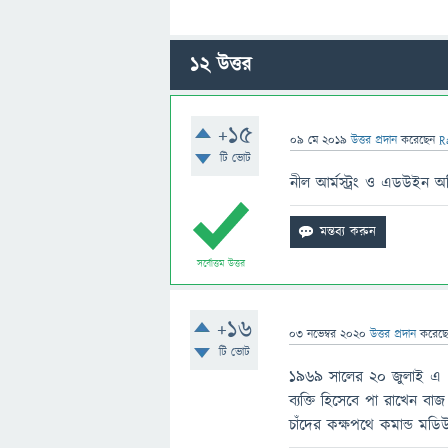
12
উত্তর
+15
09 মে 2019
উত্তর প্রদান
করেছেন
R
টি ভোট
নীল আর্মস্ট্রং ও এডউইন অল্ড
সর্বোত্তম উত্তর
+16
03 নভেম্বর 2020
উত্তর প্রদান
করেছ
টি ভোট
১৯৬৯ সালের ২০ জুলাই এ চাঁদ
ব্যক্তি হিসেবে পা রাখেন বা
চাঁদের কক্ষপথে কমান্ড মডিউ