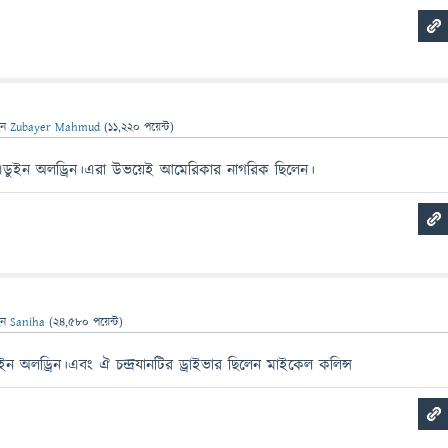
েন
Zubayer Mahmud
(
11,220
পয়েন্ট)
 এডুইন অলড্রিন।এরা উভয়েই আমেরিকার নাগরিক ছিলেন।
েন
Saniha
(
24,580
পয়েন্ট)
ইন অলড্রিন।এবং ঐ চন্দ্রযানটির ড্রাইভার ছিলেন মাইকেল কলিন্স