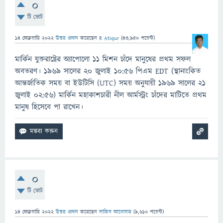
0
টি ভোট
14 ফেব্রুয়ারি 2022
উত্তর প্রদান
করেছেন
R Atiqur
(
43,950
পয়েন্ট)
মার্কিন যুক্তরাষ্ট্রের অ্যাপোলো ১১ মিশন চাঁদে মানুষের প্রথম সফল
অবতরণ। ১৯৬৯ সালের ২০ জুলাই ১০:৫৬ পিএম EDT (স্থানাংকিত
আন্তর্জাতিক সময় বা ইউটিসি (UTC) সময় অনুযায়ী ১৯৬৯ সালের ২১
জুলাই ০২:৫৬) মার্কিন মহাকাশচারী নীল আর্মস্ট্রং চাঁদের মাটিতে প্রথম
মানুষ হিসেবে পা রাখেন।
0
টি ভোট
14 ফেব্রুয়ারি 2022
উত্তর প্রদান
করেছেন
সাকিব আনোয়ার
(
9,610
পয়েন্ট)