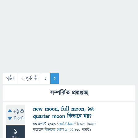
পৃষ্ঠাঃ
« পূর্ববর্তী
1
2
সম্পর্কিত প্রশ্নগুচ্ছ
new moon, full moon, 1st
+13
quarter moon কিভাবে হয়?
টি ভোট
13 অগাস্ট 2020
"
জ্যোতির্বিজ্ঞান
" বিভাগে
জিজ্ঞাসা
1
করেছেন
বিজ্ঞানের পোকা ৩
(
25,810
পয়েন্ট)