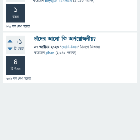
করেছেন
Reyajur Rahman
(
9,290
পয়েন্ট)
1
উত্তর
821
বার দেখা হয়েছে
চাঁদের আলো কি অপ্রয়োজনীয়?
+1
07 অক্টোবর 2023
"
জ্যোতির্বিজ্ঞান
" বিভাগে
জিজ্ঞাসা
টি ভোট
করেছেন
Jihan
(
1,040
পয়েন্ট)
4
টি উত্তর
656
বার দেখা হয়েছে