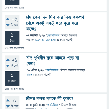
উত্তর
542
বার দেখা হয়েছে
চাঁদ কেন দিন দিন তার নিজ কক্ষপথ
+2
থেকে একটু একটু করে দূরে সরে
টি ভোট
যাচ্ছে?
1
07 অক্টোবর 2021
"
জ্যোতির্বিজ্ঞান
" বিভাগে
জিজ্ঞাসা
করেছেন
NAYEM MOLLAH
(
1,540
পয়েন্ট)
উত্তর
518
বার দেখা হয়েছে
চাঁদ পৃথিবীর বুকে আছড়ে পড়ে না
+1
কেন?
টি ভোট
30 এপ্রিল 2021
"
জ্যোতির্বিজ্ঞান
" বিভাগে
জিজ্ঞাসা
করেছেন
2
হায়াত
(
20,400
পয়েন্ট)
টি উত্তর
1,111
বার দেখা হয়েছে
চাঁদের কলঙ্ক বলতে কী বুঝায়?
0
18 জানুয়ারি 2024
"
জ্যোতির্বিজ্ঞান
" বিভাগে
জিজ্ঞাসা
টি ভোট