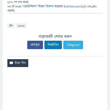
1,560
বার দেখা হয়েছে
09 মে 2019
"
জ্যোতির্বিজ্ঞান
" বিভাগে
জিজ্ঞাসা
করেছেন
RakibHossainSajib
(
32,140
পয়েন্ট)
চাঁদ
moon
প্রশ্নোত্তরটি শেয়ার করুন
ফেসবুক
লিঙ্কইডিন
Telegram