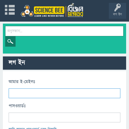
লগ ইন
লগ ইন
আমার ই-মেইলঃ
পাসওয়ার্ডঃ