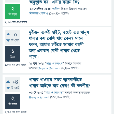
অনুভূতি হয়। এটার কারন কি?
2
22 সেপ্টেম্বর 2020
"
লাইফ
" বিভাগে
জিজ্ঞাসা
করেছেন
বিজ্ঞানের পোকা ৫
(
123,410
পয়েন্ট)
টি উত্তর
2,096
বার দেখা হয়েছে
দুইজন একই হাইট, ওয়েট এর মানুষ
0
খাবার কম বেশি খায় কেন? মানে
টি ভোট
ধরুন, আমার চাইতে আমার বয়সী
1
অন্য একজন বেশী খাবার খেতে
পারে।
উত্তর
23 জুন 2022
"
স্বাস্থ্য ও চিকিৎসা
" বিভাগে
জিজ্ঞাসা
1,074
বার দেখা হয়েছে
করেছেন
Reyajur Rahman
(
9,290
পয়েন্ট)
খাবার খাওয়ার সময় শ্বাসনালীতে
+4
খাবার আটকে যায় কেন? কী করণীয়?
টি ভোট
05 মে 2021
"
স্বাস্থ্য ও চিকিৎসা
" বিভাগে
জিজ্ঞাসা
করেছেন
2
Hojayfa Ahmed
(
135,490
পয়েন্ট)
টি উত্তর
4,797
বার দেখা হয়েছে