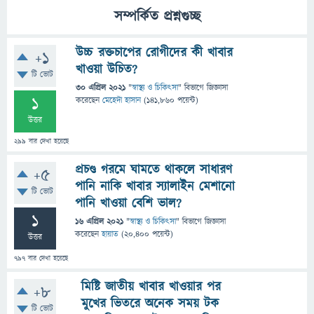
সম্পর্কিত প্রশ্নগুচ্ছ
উচ্চ রক্তচাপের রোগীদের কী খাবার
+1
খাওয়া উচিত?
টি ভোট
30 এপ্রিল 2021
"
স্বাস্থ্য ও চিকিৎসা
" বিভাগে
জিজ্ঞাসা
1
করেছেন
মেহেদী হাসান
(
141,860
পয়েন্ট)
উত্তর
299
বার দেখা হয়েছে
প্রচণ্ড গরমে ঘামতে থাকলে সাধারণ
+5
পানি নাকি খাবার স্যালাইন মেশানো
টি ভোট
পানি খাওয়া বেশি ভাল?
1
16 এপ্রিল 2021
"
স্বাস্থ্য ও চিকিৎসা
" বিভাগে
জিজ্ঞাসা
করেছেন
হায়াত
(
20,400
পয়েন্ট)
উত্তর
797
বার দেখা হয়েছে
মিষ্টি জাতীয় খাবার খাওয়ার পর
+8
মুখের ভিতরে অনেক সময় টক
টি ভোট