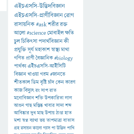
এইচএসসি-উদ্ভিদবিজ্ঞান
এইচএসসি-প্রাণীবিজ্ঞান
রোগ
রাসায়নিক
#ask
শরীর
রক্ত
আলো
#science
মোবাইল
ক্ষতি
চুল
চিকিৎসা
পদার্থবিজ্ঞান
কী
প্রযুক্তি
সূর্য
মহাকাশ
স্বাস্থ্য
মাথা
গণিত
প্রাণী
বৈজ্ঞানিক
#biology
পার্থক্য
এইচএসসি-আইসিটি
বিজ্ঞান
খাওয়া
গরম
#জানতে
শীতকাল
ডিম
বৃষ্টি
চাঁদ
কেন
কারণ
কাজ
বিদ্যুৎ
রং
সাপ
রাত
মনোবিজ্ঞান
শক্তি
উপকারিতা
লাল
আগুন
গাছ
মস্তিষ্ক
খাবার
সাদা
শব্দ
আবিষ্কার
দুধ
মাছ
উপায়
ঠাণ্ডা
হাত
মশা
স্বপ্ন
ব্যাথা
ভয়
তাপমাত্রা
বাতাস
গ্রহ
রসায়ন
কালো
গ্যাস
পা
উদ্ভিদ
পাখি