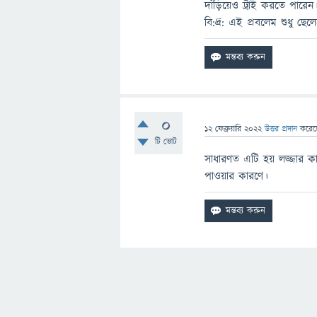
দাঁড়িয়েও ট্রাই করতে পারেন
বি:দ্র: এই প্রবলেম শুধু ছেলে
0
12 ফেব্রুয়ারি 2022
উত্তর প্রদান
করে
টি ভোট
সাধারণত এটি হয় লজ্জার 
পাওয়ার কারণে।