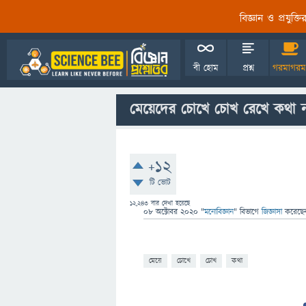
বিজ্ঞান ও প্রযুক্
বী হোম
প্রশ্ন
গরমাগরম
মেয়েদের চোখে চোখ রেখে কথা 
+12
টি ভোট
12,243
বার দেখা হয়েছে
08 অক্টোবর 2020
"
মনোবিজ্ঞান
" বিভাগে
জিজ্ঞাসা
করেছ
মেয়ে
চোখে
চোখ
কথা