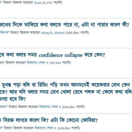
ন
" বিভাগে
জিজ্ঞাসা
করেছেন
Arpa
(
8,070
পয়েন্ট)
োখের দিকে তাকিয়ে কথা বলতে পারে না, এটা না পারার কারণ কী?
 চিকিৎসা
" বিভাগে
জিজ্ঞাসা
করেছেন
Hojayfa Ahmed
(
135,490
পয়েন্ট)
সাথে কথা বলার সময় confidence collapse করে কেন?
ভাগে
জিজ্ঞাসা
করেছেন
বিজ্ঞানের পোকা ৩
(
25,810
পয়েন্ট)
ুখস্ত পড়া বলি বা রিডিং পড়ি তখন আনমনেই কয়েকবার চোখ কেন
লতে? আর যদি বলার সময় চোখ খোলা রেখে পলক না ফেলে কথা বলি
মস্যা হবে কি?
দক্ষতা
" বিভাগে
জিজ্ঞাসা
করেছেন
বিজ্ঞানের পোকা ৫
(
123,410
পয়েন্ট)
বিরক্ত লাগার কারণ কি? এটা কি কোনো ফোবিয়া?
ান
" বিভাগে
জিজ্ঞাসা
করেছেন
বিজ্ঞানের পোকা ৫
(
123,410
পয়েন্ট)