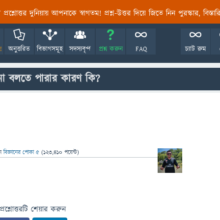
তির প্রশ্নোত্তর দুনিয়ায় আপনাকে স্বাগতম! প্রশ্ন-উত্তর দিয়ে জিতে নিন পুরস্কার, বিস্ত
!
অনুত্তরিত
বিভাগসমূহ
সদস্যবৃন্দ
প্রশ্ন করুন
FAQ
চ্যাট রুম
না বলতে পারার কারণ কি?
েন
বিজ্ঞানের পোকা ৫
(
123,410
পয়েন্ট)
প্রশ্নোত্তরটি শেয়ার করুন