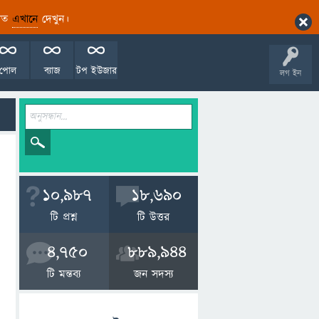
ারিত
এখানে
দেখুন।
পোল
ব্যাজ
টপ ইউজার
লগ ইন
10,987
18,690
টি প্রশ্ন
টি উত্তর
4,750
889,944
টি মন্তব্য
জন সদস্য