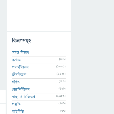
বিভাগসমূহ
সমস্ত বিভাগ
(641)
রসায়ন
(1,035)
পদার্থবিজ্ঞান
(1,829)
জীববিজ্ঞান
(159)
গণিত
(526)
জ্যোতির্বিজ্ঞান
(1,989)
স্বাস্থ্য ও চিকিৎসা
(736)
প্রযুক্তি
(67)
আইকিউ