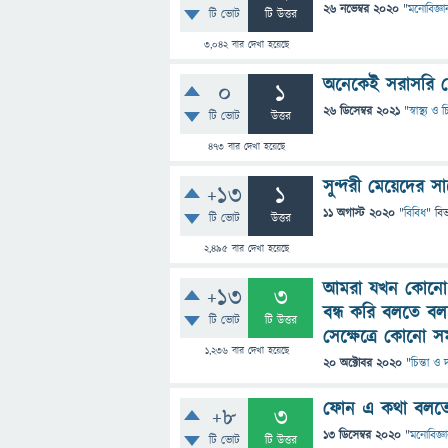
26 নভেম্বর 2020
"
মনোবিজ্ঞা
টি ভোট
টি উত্তর
3,042
বার দেখা হয়েছে
অনেকেই সরাসরি চ
0
1
26 ডিসেম্বর 2021
"
স্বাস্থ্য ও
টি ভোট
উত্তর
473
বার দেখা হয়েছে
সুন্দরী মেয়েদের 
+13
1
11 অগাস্ট 2020
"
বিবিধ
" বি
টি ভোট
উত্তর
2,495
বার দেখা হয়েছে
আমরা যখন কোনো ম
+13
3
বন্ধ করি বলতে ব
টি ভোট
টি উত্তর
সেক্ষেত্রে কোনো স
1,236
বার দেখা হয়েছে
20 অক্টোবর 2020
"
চিন্তা ও 
ফোন এ কথা বলতে 
+8
3
13 ডিসেম্বর 2020
"
মনোবিজ্ঞ
টি ভোট
টি উত্তর