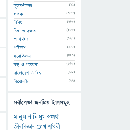
(81)
সৃজনশীলতা
(388)
লাইফ
(749)
বিবিধ
(385)
চিন্তা ও দক্ষতা
(620)
প্রাণিবিদ্যা
(225)
পরিবেশ
(487)
মনোবিজ্ঞান
(669)
তত্ত্ব ও গবেষণা
(112)
বাংলাদেশ ও বিশ্ব
(62)
মিথোলজি
সর্বাপেক্ষা জনপ্রিয় ট্যাগসমূহ
মানুষ
পানি
ঘুম
পদার্থ
-
জীববিজ্ঞান
চোখ
পৃথিবী