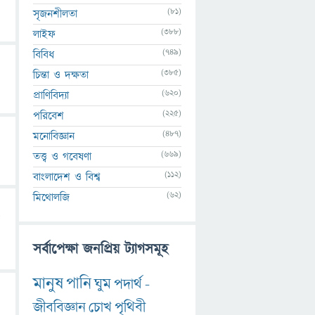
(81)
সৃজনশীলতা
(388)
লাইফ
(749)
বিবিধ
(385)
চিন্তা ও দক্ষতা
(620)
প্রাণিবিদ্যা
(225)
পরিবেশ
(487)
মনোবিজ্ঞান
(669)
তত্ত্ব ও গবেষণা
(112)
বাংলাদেশ ও বিশ্ব
(62)
মিথোলজি
সর্বাপেক্ষা জনপ্রিয় ট্যাগসমূহ
মানুষ
পানি
ঘুম
পদার্থ
-
জীববিজ্ঞান
চোখ
পৃথিবী