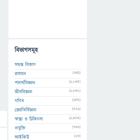
বিভাগসমূহ
সমস্ত বিভাগ
(641)
রসায়ন
(1,035)
পদার্থবিজ্ঞান
(1,830)
জীববিজ্ঞান
(159)
গণিত
(526)
জ্যোতির্বিজ্ঞান
(1,989)
স্বাস্থ্য ও চিকিৎসা
(736)
প্রযুক্তি
(67)
আইকিউ