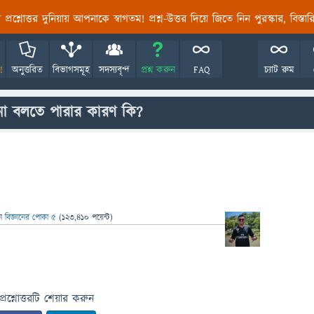
তির প্রশ্নোত্তর দুনিয়ায় আপনাকে স্বাগতম! প্রশ্ন-উত্তর দিয়ে জিতে নিন পুরস্কার, বিস্ত
!
অনুত্তরিত
বিভাগসমূহ
সদস্যবৃন্দ
প্রশ্ন করুন
FAQ
চ্যাট রুম
না বলতে পারার কারণ কি?
েন
বিজ্ঞানের পোকা ৫
(
123,410
পয়েন্ট)
প্রশ্নোত্তরটি শেয়ার করুন