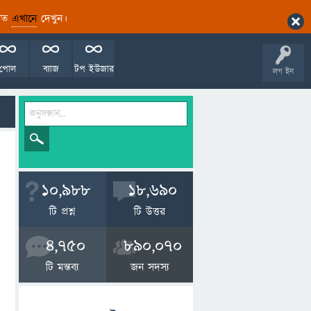
ারিত
এখানে
দেখুন।
পোল
ব্যাজ
টপ ইউজার
লগ ইন
10,988
18,690
টি প্রশ্ন
টি উত্তর
4,750
890,070
টি মন্তব্য
জন সদস্য