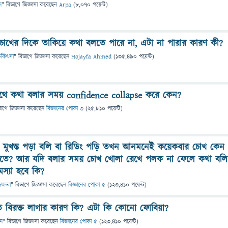
ন
" বিভাগে
জিজ্ঞাসা
করেছেন
Arpa
(
8,070
পয়েন্ট)
োখের দিকে তাকিয়ে কথা বলতে পারে না, এটা না পারার কারণ কী?
 চিকিৎসা
" বিভাগে
জিজ্ঞাসা
করেছেন
Hojayfa Ahmed
(
135,490
পয়েন্ট)
সাথে কথা বলার সময় confidence collapse করে কেন?
ভাগে
জিজ্ঞাসা
করেছেন
বিজ্ঞানের পোকা ৩
(
25,810
পয়েন্ট)
ুখস্ত পড়া বলি বা রিডিং পড়ি তখন আনমনেই কয়েকবার চোখ কেন
লতে? আর যদি বলার সময় চোখ খোলা রেখে পলক না ফেলে কথা বলি
মস্যা হবে কি?
দক্ষতা
" বিভাগে
জিজ্ঞাসা
করেছেন
বিজ্ঞানের পোকা ৫
(
123,410
পয়েন্ট)
বিরক্ত লাগার কারণ কি? এটা কি কোনো ফোবিয়া?
ান
" বিভাগে
জিজ্ঞাসা
করেছেন
বিজ্ঞানের পোকা ৫
(
123,410
পয়েন্ট)