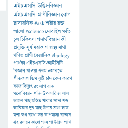
এইচএসসি-উদ্ভিদবিজ্ঞান
এইচএসসি-প্রাণীবিজ্ঞান
রোগ
রাসায়নিক
#ask
শরীর
রক্ত
আলো
#science
মোবাইল
ক্ষতি
চুল
চিকিৎসা
পদার্থবিজ্ঞান
কী
প্রযুক্তি
সূর্য
মহাকাশ
স্বাস্থ্য
মাথা
গণিত
প্রাণী
বৈজ্ঞানিক
#biology
পার্থক্য
এইচএসসি-আইসিটি
বিজ্ঞান
খাওয়া
গরম
#জানতে
শীতকাল
ডিম
বৃষ্টি
চাঁদ
কেন
কারণ
কাজ
বিদ্যুৎ
রং
সাপ
রাত
মনোবিজ্ঞান
শক্তি
উপকারিতা
লাল
আগুন
গাছ
মস্তিষ্ক
খাবার
সাদা
শব্দ
আবিষ্কার
দুধ
মাছ
উপায়
ঠাণ্ডা
হাত
মশা
স্বপ্ন
ব্যাথা
ভয়
তাপমাত্রা
বাতাস
গ্রহ
রসায়ন
কালো
গ্যাস
পা
উদ্ভিদ
পাখি