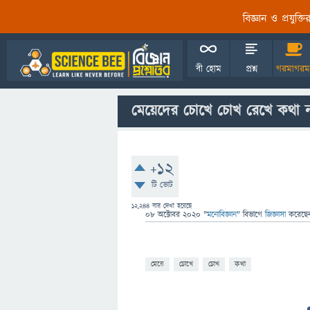
বিজ্ঞান ও প্রযুক্
বী হোম
প্রশ্ন
গরমাগরম
মেয়েদের চোখে চোখ রেখে কথা 
+12
টি ভোট
12,244
বার দেখা হয়েছে
08 অক্টোবর 2020
"
মনোবিজ্ঞান
" বিভাগে
জিজ্ঞাসা
করেছ
মেয়ে
চোখে
চোখ
কথা