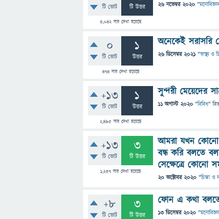
26 নভেম্বর 2020
"
মনোবিজ্ঞা
টি ভোট
টি উত্তর
3,042
বার দেখা হয়েছে
অনেকেই সরাসরি চ
0
1
26 ডিসেম্বর 2021
"
স্বাস্থ্য ও
টি ভোট
উত্তর
474
বার দেখা হয়েছে
সুন্দরী মেয়েদের 
+13
1
11 অগাস্ট 2020
"
বিবিধ
" বি
টি ভোট
উত্তর
2,495
বার দেখা হয়েছে
আমরা যখন কোনো ম
+13
3
বন্ধ করি বলতে ব
টি ভোট
টি উত্তর
সেক্ষেত্রে কোনো স
1,237
বার দেখা হয়েছে
20 অক্টোবর 2020
"
চিন্তা ও 
ফোন এ কথা বলতে 
+8
3
13 ডিসেম্বর 2020
"
মনোবিজ্ঞ
টি ভোট
টি উত্তর