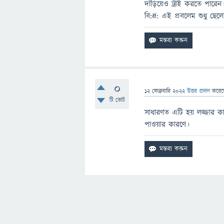
দাঁড়িয়েও ট্রাই করতে পারেন
বি:দ্র: এই প্রবলেম শুধু ছেলে
0
12 ফেব্রুয়ারি 2022
উত্তর প্রদান
করে
টি ভোট
সাধারণত এটি হয় লজ্জার 
পাওয়ার কারণে।