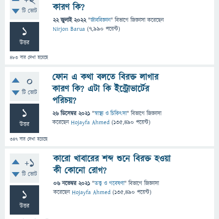
+2
কারণ কি?
টি ভোট
22 জুলাই 2022
"
জীববিজ্ঞান
" বিভাগে
জিজ্ঞাসা
করেছেন
1
Nirjon Barua
(
7,990
পয়েন্ট)
উত্তর
483
বার দেখা হয়েছে
ফোন এ কথা বলতে বিরক্ত লাগার
0
কারণ কি? এটা কি ইন্ট্রোভার্টের
টি ভোট
পরিচয়?
1
26 ডিসেম্বর 2021
"
স্বাস্থ্য ও চিকিৎসা
" বিভাগে
জিজ্ঞাসা
করেছেন
Hojayfa Ahmed
(
135,490
পয়েন্ট)
উত্তর
347
বার দেখা হয়েছে
কারো খাবারের শব্দ শুনে বিরক্ত হওয়া
+1
কী কোনো রোগ?
টি ভোট
06 নভেম্বর 2021
"
তত্ত্ব ও গবেষণা
" বিভাগে
জিজ্ঞাসা
1
করেছেন
Hojayfa Ahmed
(
135,490
পয়েন্ট)
উত্তর