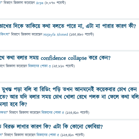
ন
" বিভাগে
জিজ্ঞাসা
করেছেন
Arpa
(
8,070
পয়েন্ট)
োখের দিকে তাকিয়ে কথা বলতে পারে না, এটা না পারার কারণ কী?
 চিকিৎসা
" বিভাগে
জিজ্ঞাসা
করেছেন
Hojayfa Ahmed
(
135,490
পয়েন্ট)
সাথে কথা বলার সময় confidence collapse করে কেন?
ভাগে
জিজ্ঞাসা
করেছেন
বিজ্ঞানের পোকা ৩
(
25,810
পয়েন্ট)
ুখস্ত পড়া বলি বা রিডিং পড়ি তখন আনমনেই কয়েকবার চোখ কেন
লতে? আর যদি বলার সময় চোখ খোলা রেখে পলক না ফেলে কথা বলি
মস্যা হবে কি?
দক্ষতা
" বিভাগে
জিজ্ঞাসা
করেছেন
বিজ্ঞানের পোকা ৫
(
123,410
পয়েন্ট)
বিরক্ত লাগার কারণ কি? এটা কি কোনো ফোবিয়া?
ান
" বিভাগে
জিজ্ঞাসা
করেছেন
বিজ্ঞানের পোকা ৫
(
123,410
পয়েন্ট)