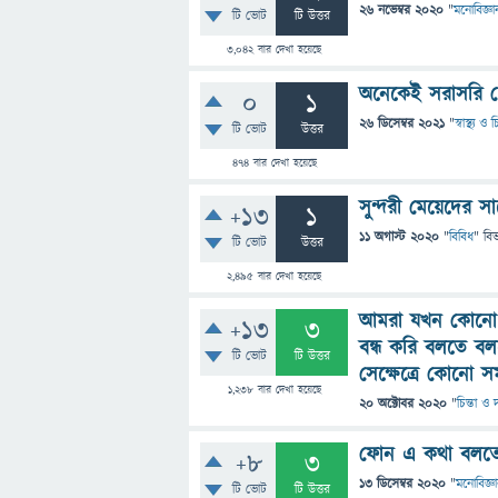
26 নভেম্বর 2020
"
মনোবিজ্ঞা
টি ভোট
টি উত্তর
3,042
বার দেখা হয়েছে
অনেকেই সরাসরি চ
0
1
26 ডিসেম্বর 2021
"
স্বাস্থ্য ও
টি ভোট
উত্তর
474
বার দেখা হয়েছে
সুন্দরী মেয়েদের 
+13
1
11 অগাস্ট 2020
"
বিবিধ
" বি
টি ভোট
উত্তর
2,495
বার দেখা হয়েছে
আমরা যখন কোনো ম
+13
3
বন্ধ করি বলতে ব
টি ভোট
টি উত্তর
সেক্ষেত্রে কোনো স
1,238
বার দেখা হয়েছে
20 অক্টোবর 2020
"
চিন্তা ও 
ফোন এ কথা বলতে 
+8
3
13 ডিসেম্বর 2020
"
মনোবিজ্ঞ
টি ভোট
টি উত্তর