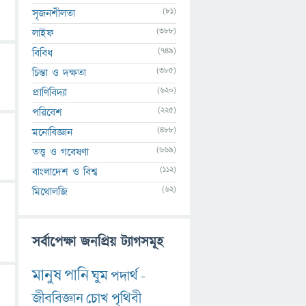
(81)
সৃজনশীলতা
(388)
লাইফ
(749)
বিবিধ
(385)
চিন্তা ও দক্ষতা
(620)
প্রাণিবিদ্যা
(225)
পরিবেশ
(488)
মনোবিজ্ঞান
(669)
তত্ত্ব ও গবেষণা
(112)
বাংলাদেশ ও বিশ্ব
(62)
মিথোলজি
সর্বাপেক্ষা জনপ্রিয় ট্যাগসমূহ
মানুষ
পানি
ঘুম
পদার্থ
-
জীববিজ্ঞান
চোখ
পৃথিবী