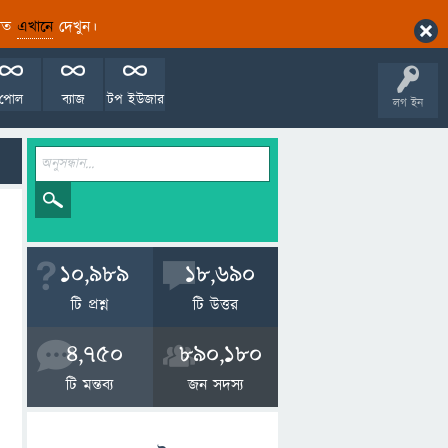
ারিত
এখানে
দেখুন।
পোল
ব্যাজ
টপ ইউজার
লগ ইন
10,989
18,690
টি প্রশ্ন
টি উত্তর
4,750
890,180
টি মন্তব্য
জন সদস্য