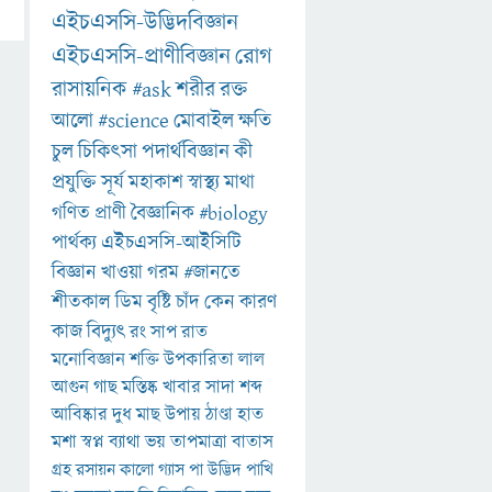
এইচএসসি-উদ্ভিদবিজ্ঞান
এইচএসসি-প্রাণীবিজ্ঞান
রোগ
রাসায়নিক
#ask
শরীর
রক্ত
আলো
#science
মোবাইল
ক্ষতি
চুল
চিকিৎসা
পদার্থবিজ্ঞান
কী
প্রযুক্তি
সূর্য
মহাকাশ
স্বাস্থ্য
মাথা
গণিত
প্রাণী
বৈজ্ঞানিক
#biology
পার্থক্য
এইচএসসি-আইসিটি
বিজ্ঞান
খাওয়া
গরম
#জানতে
শীতকাল
ডিম
বৃষ্টি
চাঁদ
কেন
কারণ
কাজ
বিদ্যুৎ
রং
সাপ
রাত
মনোবিজ্ঞান
শক্তি
উপকারিতা
লাল
আগুন
গাছ
মস্তিষ্ক
খাবার
সাদা
শব্দ
আবিষ্কার
দুধ
মাছ
উপায়
ঠাণ্ডা
হাত
মশা
স্বপ্ন
ব্যাথা
ভয়
তাপমাত্রা
বাতাস
গ্রহ
রসায়ন
কালো
গ্যাস
পা
উদ্ভিদ
পাখি