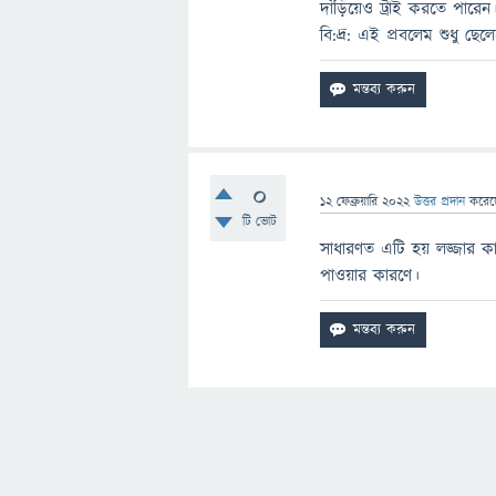
দাঁড়িয়েও ট্রাই করতে পারেন
বি:দ্র: এই প্রবলেম শুধু ছেলে
0
12 ফেব্রুয়ারি 2022
উত্তর প্রদান
করে
টি ভোট
সাধারণত এটি হয় লজ্জার 
পাওয়ার কারণে।