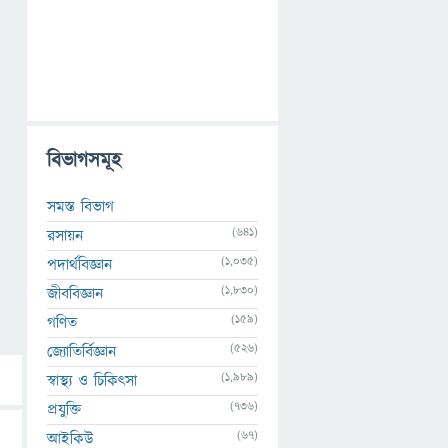
বিভাগসমূহ
সমস্ত বিভাগ
(641)
রসায়ন
(1,035)
পদার্থবিজ্ঞান
(1,830)
জীববিজ্ঞান
(159)
গণিত
(526)
জ্যোতির্বিজ্ঞান
(1,989)
স্বাস্থ্য ও চিকিৎসা
(736)
প্রযুক্তি
(67)
আইকিউ