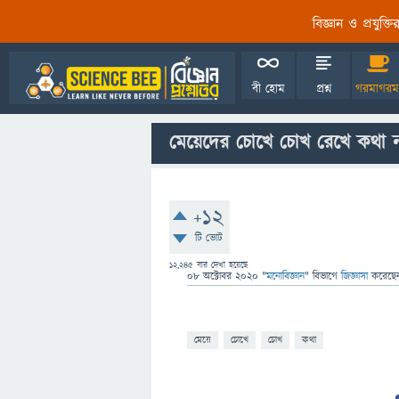
বিজ্ঞান ও প্রযুক্
বী হোম
প্রশ্ন
গরমাগরম
মেয়েদের চোখে চোখ রেখে কথা 
+12
টি ভোট
12,245
বার দেখা হয়েছে
08 অক্টোবর 2020
"
মনোবিজ্ঞান
" বিভাগে
জিজ্ঞাসা
করেছ
মেয়ে
চোখে
চোখ
কথা