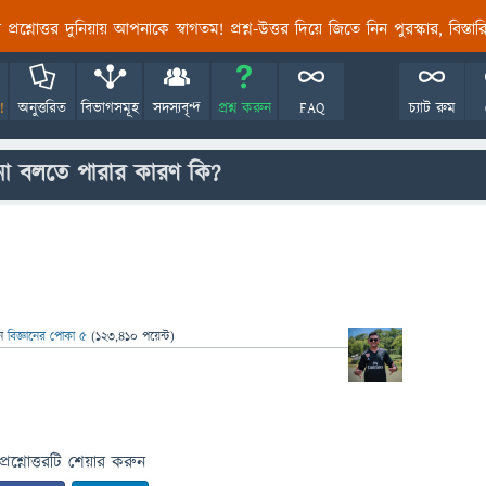
তির প্রশ্নোত্তর দুনিয়ায় আপনাকে স্বাগতম! প্রশ্ন-উত্তর দিয়ে জিতে নিন পুরস্কার, বিস্ত
!
অনুত্তরিত
বিভাগসমূহ
সদস্যবৃন্দ
প্রশ্ন করুন
FAQ
চ্যাট রুম
না বলতে পারার কারণ কি?
েন
বিজ্ঞানের পোকা ৫
(
123,410
পয়েন্ট)
প্রশ্নোত্তরটি শেয়ার করুন