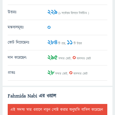
229
উত্তরঃ
(
1
সর্বোত্তম হিসাবে নির্বাচিত )
0
মন্তব্যসমূহঃ
284
11
ভোট দিয়েছেনঃ
টি প্রশ্ন,
টি উত্তর
295
0
দান করেছেন:
সম্মত ভোট,
অসম্মত ভোট
28
0
প্রাপ্তঃ
সম্মত ভোট,
অসম্মত ভোট
Fahmida Nabi এর ওয়াল
এই সদস্য তার ওয়ালে নতুন পোষ্ট করার অনুমতি বাতিল করেছেন