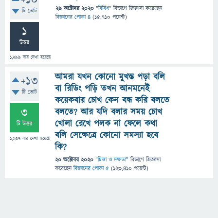
+10
29 অক্টোবর 2020
"
বিবিধ
" বিভাগে
জিজ্ঞাসা
করেছেন
টি ভোট
বিজ্ঞানের পোকা ৪
(
15,710
পয়েন্ট)
1
উত্তর
1,299
বার দেখা হয়েছে
আমরা যখন কোনো মুখস্ত পড়া বলি
+13
বা রিডিং পড়ি তখন আনমনেই
টি ভোট
কয়েকবার চোখ কেন বন্ধ করি বলতে
3
বলতে? আর যদি বলার সময় চোখ
খোলা রেখে পলক না ফেলে কথা
টি উত্তর
বলি সেক্ষেত্রে কোনো সমস্যা হবে
1,237
বার দেখা হয়েছে
কি?
20 অক্টোবর 2020
"
চিন্তা ও দক্ষতা
" বিভাগে
জিজ্ঞাসা
করেছেন
বিজ্ঞানের পোকা ৫
(
123,410
পয়েন্ট)