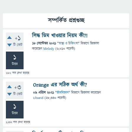
সম্পর্কিত প্রশ্নগুচ্ছ
সিদ্ধ ডিম খাওয়ার নিয়ম কী?!
+1
18 সেপ্টেম্বর 2021
"
স্বাস্থ্য ও চিকিৎসা
" বিভাগে
জিজ্ঞাসা
টি ভোট
করেছেন
Melody
(
6,010
পয়েন্ট)
1
উত্তর
680
বার দেখা হয়েছে
Orange এর সঠিক অর্থ কী?
+3
09 এপ্রিল 2021
"
জীববিজ্ঞান
" বিভাগে
জিজ্ঞাসা
করেছেন
টি ভোট
Ubaeid
(
28,340
পয়েন্ট)
1
উত্তর
1,242
বার দেখা হয়েছে