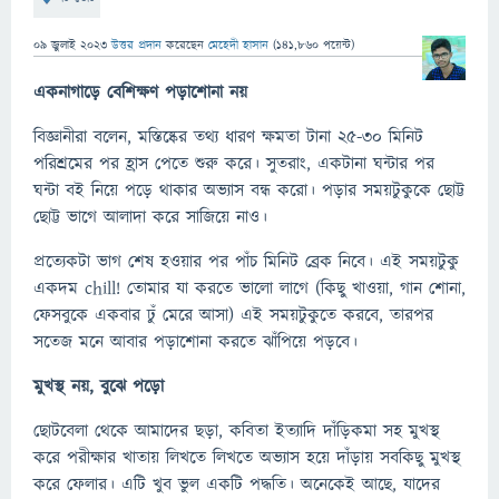
09 জুলাই 2023
উত্তর প্রদান
করেছেন
মেহেদী হাসান
(
141,860
পয়েন্ট)
একনাগাড়ে বেশিক্ষণ পড়াশোনা নয়
বিজ্ঞানীরা বলেন, মস্তিষ্কের তথ্য ধারণ ক্ষমতা টানা ২৫-৩০ মিনিট
পরিশ্রমের পর হ্রাস পেতে শুরু করে। সুতরাং, একটানা ঘন্টার পর
ঘন্টা বই নিয়ে পড়ে থাকার অভ্যাস বন্ধ করো। পড়ার সময়টুকুকে ছোট্ট
ছোট্ট ভাগে আলাদা করে সাজিয়ে নাও।
প্রত্যেকটা ভাগ শেষ হওয়ার পর পাঁচ মিনিট ব্রেক নিবে। এই সময়টুকু
একদম chill! তোমার যা করতে ভালো লাগে (কিছু খাওয়া, গান শোনা,
ফেসবুকে একবার ঢুঁ মেরে আসা) এই সময়টুকুতে করবে, তারপর
সতেজ মনে আবার পড়াশোনা করতে ঝাঁপিয়ে পড়বে।
মুখস্থ নয়, বুঝে পড়ো
ছোটবেলা থেকে আমাদের ছড়া, কবিতা ইত্যাদি দাঁড়িকমা সহ মুখস্থ
করে পরীক্ষার খাতায় লিখতে লিখতে অভ্যাস হয়ে দাঁড়ায় সবকিছু মুখস্থ
করে ফেলার। এটি খুব ভুল একটি পদ্ধতি। অনেকেই আছে, যাদের