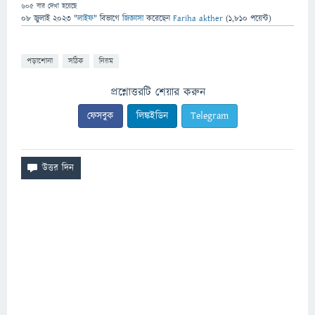
605
বার দেখা হয়েছে
08 জুলাই 2023
"
লাইফ
" বিভাগে
জিজ্ঞাসা
করেছেন
Fariha akther
(
1,810
পয়েন্ট)
পড়াশোনা
সঠিক
নিয়ম
প্রশ্নোত্তরটি শেয়ার করুন
ফেসবুক
লিঙ্কইডিন
Telegram