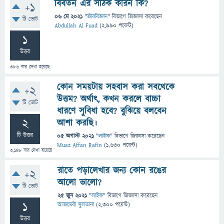
বিবর্তন এর সঠিক কারন কি?
+1
06 মে 2021
"
জীববিজ্ঞান
" বিভাগে
জিজ্ঞাসা
করেছেন
টি ভোট
Abdullah Al Fuad
(
2,990
পয়েন্ট)
1
উত্তর
386
বার দেখা হয়েছে
কোন সময়টায় সহবাস করা সবথেকে
+2
উত্তম? অর্থাৎ, কখন করলে বাচ্চা
টি ভোট
ধারণে সুবিধা হবে? বুঝিয়ে বলবেন
2
আশা করছি।
টি উত্তর
05 অগাস্ট 2021
"
লাইফ
" বিভাগে
জিজ্ঞাসা
করেছেন
Muaz Affan Rafin
(
1,630
পয়েন্ট)
3,148
বার দেখা হয়েছে
রাতে পড়ালেখার জন‍্য কোন রঙের
+2
আলো ভালো?
টি ভোট
25 জুন 2021
"
লাইফ
" বিভাগে
জিজ্ঞাসা
করেছেন
1
আজমেরী সুলতানা
(
2,300
পয়েন্ট)
উত্তর