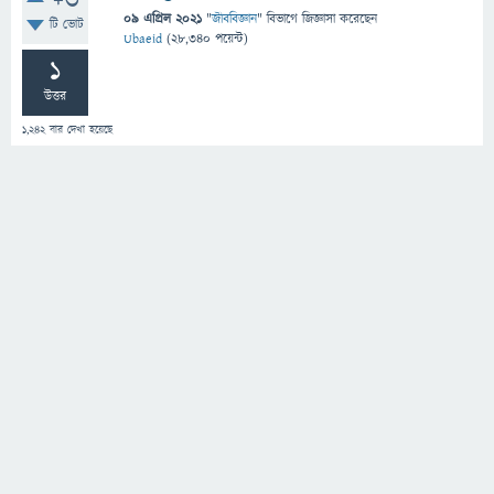
+3
09 এপ্রিল 2021
"
জীববিজ্ঞান
" বিভাগে
জিজ্ঞাসা
করেছেন
টি ভোট
Ubaeid
(
28,340
পয়েন্ট)
1
উত্তর
1,242
বার দেখা হয়েছে