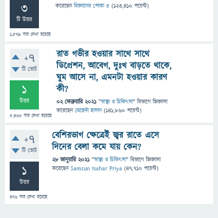
3
করেছেন
বিজ্ঞানের পোকা ৫
(
123,410
পয়েন্ট)
টি উত্তর
1,579
বার দেখা হয়েছে
রাত গভীর হওয়ার সাথে সাথে
+7
ডিপ্রেশন, আবেগ, দুঃখ বাড়তে থাকে,
টি ভোট
ঘুম আসে না, এমনটা হওয়ার কারণ
1
কী?
উত্তর
02 ফেব্রুয়ারি 2021
"
স্বাস্থ্য ও চিকিৎসা
" বিভাগে
জিজ্ঞাসা
করেছেন
মেহেদী হাসান
(
141,860
পয়েন্ট)
5,468
বার দেখা হয়েছে
বেশিরভাগ ক্ষেত্রেই জ্বর রাতে এসে
+7
দিনের বেলা কমে যায় কেন?
টি ভোট
28 জানুয়ারি 2021
"
স্বাস্থ্য ও চিকিৎসা
" বিভাগে
জিজ্ঞাসা
1
করেছেন
Samsun Nahar Priya
(
47,710
পয়েন্ট)
উত্তর
476
বার দেখা হয়েছে