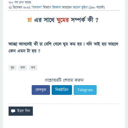
780
বার দেখা হয়েছে
21 ডিসেম্বর 2022
"
রসায়ন
" বিভাগে
জিজ্ঞাসা
করেছেন
জায়েন ভূইয়া
(
190
পয়েন্ট)
চা
এর সাথে
ঘুমের
সম্পর্ক কী ?
আচ্ছা আসলেই কী চা বেশি খেলে ঘুম কম হয় ! যদি তাই হয় তাহলে
কেন এমন টা হয় ?
ঘুম
রাত
কম
প্রশ্নোত্তরটি শেয়ার করুন
ফেসবুক
লিঙ্কইডিন
Telegram