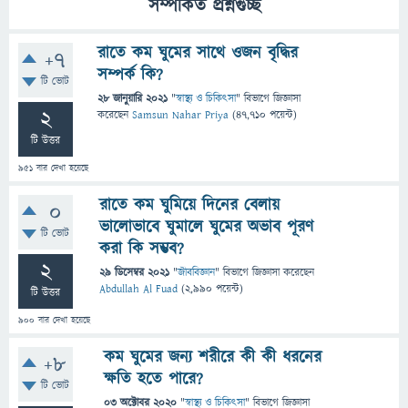
সম্পর্কিত প্রশ্নগুচ্ছ
রাতে কম ঘুমের সাথে ওজন বৃদ্ধির
+7
সম্পর্ক কি?
টি ভোট
28 জানুয়ারি 2021
"
স্বাস্থ্য ও চিকিৎসা
" বিভাগে
জিজ্ঞাসা
2
করেছেন
Samsun Nahar Priya
(
47,710
পয়েন্ট)
টি উত্তর
951
বার দেখা হয়েছে
রাতে কম ঘুমিয়ে দিনের বেলায়
0
ভালোভাবে ঘুমালে ঘুমের অভাব পূরণ
টি ভোট
করা কি সম্ভব?
2
29 ডিসেম্বর 2021
"
জীববিজ্ঞান
" বিভাগে
জিজ্ঞাসা
করেছেন
Abdullah Al Fuad
(
2,990
পয়েন্ট)
টি উত্তর
900
বার দেখা হয়েছে
কম ঘুমের জন্য শরীরে কী কী ধরনের
+8
ক্ষতি হতে পারে?
টি ভোট
03 অক্টোবর 2020
"
স্বাস্থ্য ও চিকিৎসা
" বিভাগে
জিজ্ঞাসা