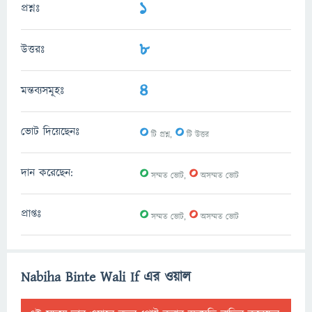
1
প্রশ্নঃ
8
উত্তরঃ
4
মন্তব্যসমূহঃ
0
0
ভোট দিয়েছেনঃ
টি প্রশ্ন,
টি উত্তর
0
0
দান করেছেন:
সম্মত ভোট,
অসম্মত ভোট
0
0
প্রাপ্তঃ
সম্মত ভোট,
অসম্মত ভোট
Nabiha Binte Wali If এর ওয়াল