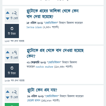
প্লুটোকে গ্রহের তালিকা থেকে কেন
+2
বাদ দেয়া হয়েছে?
টি ভোট
15 এপ্রিল 2021
"
জ্যোতির্বিজ্ঞান
" বিভাগে
জিজ্ঞাসা
করেছেন
3
Serina Islam
(
2,350
পয়েন্ট)
টি উত্তর
1,125
বার দেখা হয়েছে
প্লুটোকে গ্রহ থেকে বাদ দেওয়া হয়েছে
+7
কেন?
টি ভোট
01 ফেব্রুয়ারি 2021
"
জ্যোতির্বিজ্ঞান
" বিভাগে
জিজ্ঞাসা
3
করেছেন
noshin mahee
(
110,340
পয়েন্ট)
টি উত্তর
1,019
বার দেখা হয়েছে
প্লুটো কেন গ্রহ নয়?
+2
16 এপ্রিল 2021
"
জ্যোতির্বিজ্ঞান
" বিভাগে
জিজ্ঞাসা
করেছেন
টি ভোট
মেহেদী হাসান
(
141,860
পয়েন্ট)