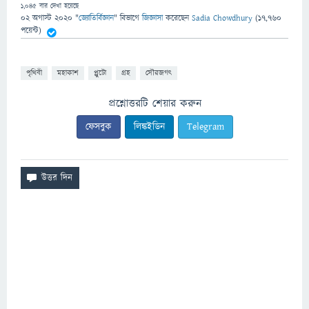
1,045
বার দেখা হয়েছে
02 অগাস্ট 2020
"
জ্যোতির্বিজ্ঞান
" বিভাগে
জিজ্ঞাসা
করেছেন
Sadia Chowdhury
(
17,760
পয়েন্ট)
পৃথিবী
মহাকাশ
প্লুটো
গ্রহ
সৌরজগৎ
প্রশ্নোত্তরটি শেয়ার করুন
ফেসবুক
লিঙ্কইডিন
Telegram