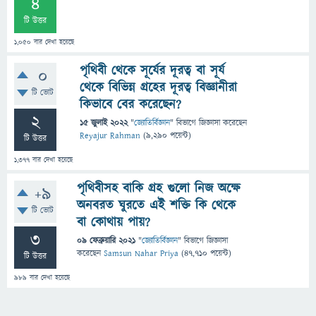
4
টি উত্তর
1,050
বার দেখা হয়েছে
পৃথিবী থেকে সূর্যের দূরত্ব বা সূর্য
0
থেকে বিভিন্ন গ্রহের দূরত্ব বিজ্ঞানীরা
টি ভোট
কিভাবে বের করেছেন?
2
15 জুলাই 2022
"
জ্যোতির্বিজ্ঞান
" বিভাগে
জিজ্ঞাসা
করেছেন
Reyajur Rahman
(
9,290
পয়েন্ট)
টি উত্তর
1,377
বার দেখা হয়েছে
পৃথিবীসহ বাকি গ্রহ গুলো নিজ অক্ষে
+9
অনবরত ঘুরতে এই শক্তি কি থেকে
টি ভোট
বা কোথায় পায়?
3
09 ফেব্রুয়ারি 2021
"
জ্যোতির্বিজ্ঞান
" বিভাগে
জিজ্ঞাসা
করেছেন
Samsun Nahar Priya
(
47,710
পয়েন্ট)
টি উত্তর
989
বার দেখা হয়েছে