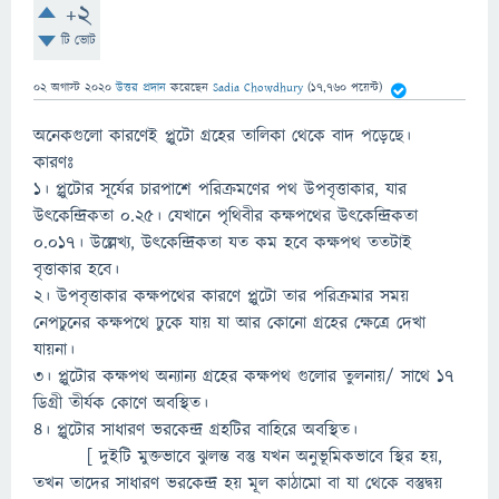
+2
টি ভোট
02 অগাস্ট 2020
উত্তর প্রদান
করেছেন
Sadia Chowdhury
(
17,760
পয়েন্ট)
অনেকগুলো কারণেই প্লুটো গ্রহের তালিকা থেকে বাদ পড়েছে।
কারণঃ
১। প্লুটোর সূর্যের চারপাশে পরিক্রমণের পথ উপবৃত্তাকার, যার
উৎকেন্দ্রিকতা ০.২৫। যেখানে পৃথিবীর কক্ষপথের উৎকেন্দ্রিকতা
০.০১৭। উল্লেখ্য, উৎকেন্দ্রিকতা যত কম হবে কক্ষপথ ততটাই
বৃত্তাকার হবে।
২। উপবৃত্তাকার কক্ষপথের কারণে প্লুটো তার পরিক্রমার সময়
নেপচুনের কক্ষপথে ঢুকে যায় যা আর কোনো গ্রহের ক্ষেত্রে দেখা
যায়না।
৩। প্লুটোর কক্ষপথ অন্যান্য গ্রহের কক্ষপথ গুলোর তুলনায়/ সাথে ১৭
ডিগ্রী তীর্যক কোণে অবস্থিত।
৪। প্লুটোর সাধারণ ভরকেন্দ্র গ্রহটির বাহিরে অবস্থিত।
[ দুইটি মুক্তভাবে ঝুলন্ত বস্তু যখন অনুভূমিকভাবে স্থির হয়,
তখন তাদের সাধারণ ভরকেন্দ্র হয় মূল কাঠামো বা যা থেকে বস্তুদ্বয়