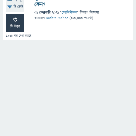
+7
কেন?
টি ভোট
01 ফেব্রুয়ারি 2021
"
জ্যোতির্বিজ্ঞান
" বিভাগে
জিজ্ঞাসা
3
করেছেন
noshin mahee
(
110,340
পয়েন্ট)
টি উত্তর
1,019
বার দেখা হয়েছে