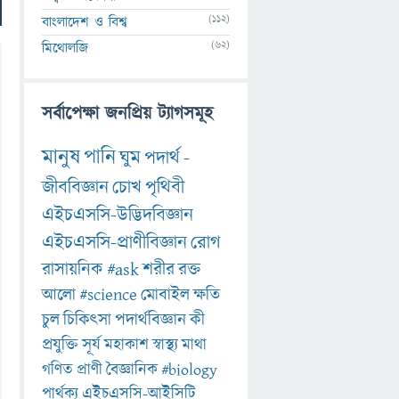
(112)
বাংলাদেশ ও বিশ্ব
(62)
মিথোলজি
সর্বাপেক্ষা জনপ্রিয় ট্যাগসমূহ
মানুষ
পানি
ঘুম
পদার্থ
-
জীববিজ্ঞান
চোখ
পৃথিবী
এইচএসসি-উদ্ভিদবিজ্ঞান
এইচএসসি-প্রাণীবিজ্ঞান
রোগ
রাসায়নিক
#ask
শরীর
রক্ত
আলো
#science
মোবাইল
ক্ষতি
চুল
চিকিৎসা
পদার্থবিজ্ঞান
কী
প্রযুক্তি
সূর্য
মহাকাশ
স্বাস্থ্য
মাথা
গণিত
প্রাণী
বৈজ্ঞানিক
#biology
পার্থক্য
এইচএসসি-আইসিটি