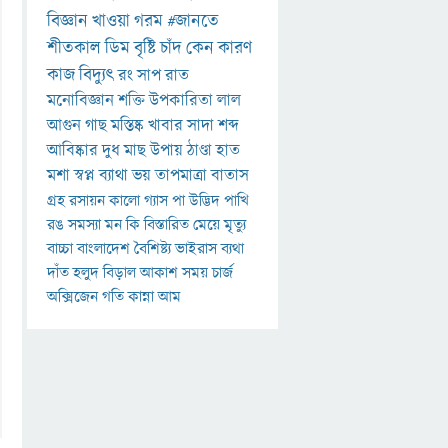
বিজ্ঞান
খাওয়া
গরম
#জানতে
শীতকাল
ডিম
বৃষ্টি
চাঁদ
কেন
কারণ
কাজ
বিদ্যুৎ
রং
সাপ
রাত
মনোবিজ্ঞান
শক্তি
উপকারিতা
লাল
আগুন
গাছ
মস্তিষ্ক
খাবার
সাদা
শব্দ
আবিষ্কার
দুধ
মাছ
উপায়
ঠাণ্ডা
হাত
মশা
স্বপ্ন
ব্যাথা
ভয়
তাপমাত্রা
বাতাস
গ্রহ
রসায়ন
কালো
গ্যাস
পা
উদ্ভিদ
পাখি
রঙ
সমস্যা
মন
কি
বিস্তারিত
মেয়ে
মৃত্যু
বাচ্চা
বাংলাদেশ
বৈশিষ্ট্য
ভাইরাস
ব্যথা
দাঁত
হলুদ
বিড়াল
আকাশ
সময়
চার্জ
অক্সিজেন
গতি
কান্না
আম