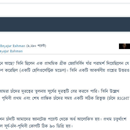
ন
Reyajur Rahman
(
9,290
পয়েন্ট)
eyajur Rahman
মনে আছে? তিনি ছিলেন এক প্রাথমিক গ্রীক জ্যোতির্বিদ যাঁর পরামর্শ দিয়েছিলেন যে
ক্ষিণ করেছিল (একটি হেলিওসেন্ট্রিক মডেল)। তিনি একটি আকর্ষণীয় প্রশ্নের উত্তরও
রা চাঁদের দূরত্বের তুলনায় সূর্যের দূরত্বটি বের করতে পারি। তিনি উল্লেখ
ং পৃথিবী প্রথম এবং শেষ প্রান্তিক চাঁদের সময় একটি সঠিক ত্রিভুজ (চাঁদে RIGHT
 যখন চাঁদটি আমাদের ভ্যানটেজ পয়েন্ট থেকে অর্ধ আলোকিত হয়। প্রথম চতুর্থাংশ
লে সূর্য-চাঁদ-পৃথিবী কোণটি ঠিক 90 ডিগ্রি হয়।