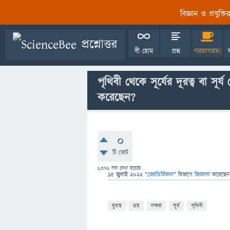
বিজ্ঞান ও প্রযুক্
বী হোম
প্রশ্ন
গরমাগরম!
পৃথিবী থেকে সূর্যের দূরত্ব বা সূর্
করেছেন?
0
টি ভোট
1,376
বার দেখা হয়েছে
15 জুলাই 2022
"
জ্যোতির্বিজ্ঞান
" বিভাগে
জিজ্ঞাসা
করেছে
দুরত্ব
গ্রহ
নক্ষত্র
সূর্য
পৃথিবী