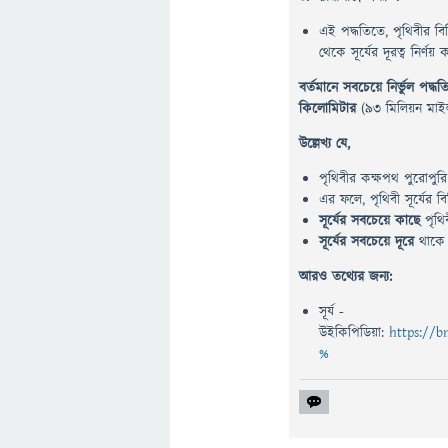
এই পদ্ধতিতে, পৃথিবীর বিভি
থেকে সূর্যের দূরত্ব নির্ণয়
বর্তমানে সবচেয়ে নির্ভুল পদ্
কিলোমিটার
(93 মিলিয়ন মাইল
উল্লেখ্য যে,
পৃথিবীর কক্ষপথ পুরোপুরি ব
এর ফলে, পৃথিবী সূর্যের বিভি
সূর্যের সবচেয়ে কাছে
পৃথি
সূর্যের সবচেয়ে দূরে
থাক
আরও তথ্যের জন্য:
সূর্য -
উইকিপিডিয়া:
https:/
%