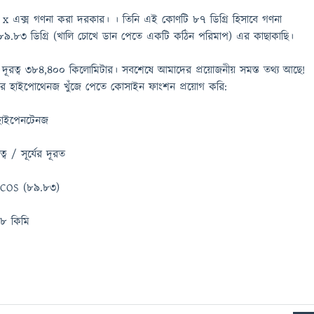
জেই x এক্স গণনা করা দরকার। । তিনি এই কোণটি 87 ডিগ্রি হিসাবে গণনা
.83 ডিগ্রি (খালি চোখে ডান পেতে একটি কঠিন পরিমাপ) এর কাছাকাছি।
র দূরত্ব 384,400 কিলোমিটার। সবশেষে আমাদের প্রয়োজনীয় সমস্ত তথ্য আছে!
ভুজটির হাইপোথেনজ খুঁজে পেতে কোসাইন ফাংশন প্রয়োগ করি:
 হাইপেনটেনজ
ব / সূর্যের দূরত
 / COS (89.83)
58 কিমি