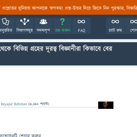
তির প্রশ্নোত্তর দুনিয়ায় আপনাকে স্বাগতম! প্রশ্ন-উত্তর দিয়ে জিতে নিন পুরস্কার, বিস্ত
অনুত্তরিত
বিভাগসমূহ
সদস্যবৃন্দ
প্রশ্ন করুন
FAQ
চ্যাট রুম
পো
য থেকে বিভিন্ন গ্রহের দূরত্ব বিজ্ঞানীরা কিভাবে বের
ন
Reyajur Rahman
(
9,290
পয়েন্ট)
প্রশ্নোত্তরটি শেয়ার করুন