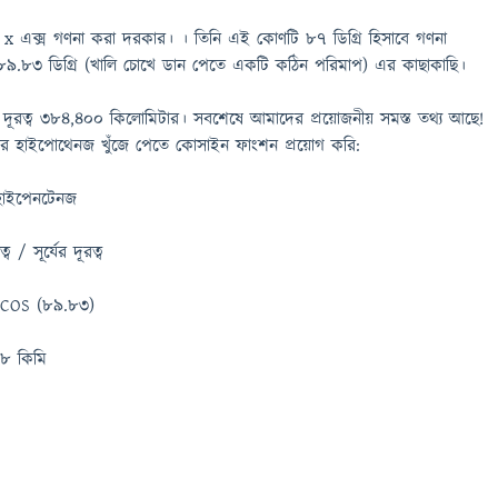
জেই x এক্স গণনা করা দরকার। । তিনি এই কোণটি 87 ডিগ্রি হিসাবে গণনা
.83 ডিগ্রি (খালি চোখে ডান পেতে একটি কঠিন পরিমাপ) এর কাছাকাছি।
র দূরত্ব 384,400 কিলোমিটার। সবশেষে আমাদের প্রয়োজনীয় সমস্ত তথ্য আছে!
ভুজটির হাইপোথেনজ খুঁজে পেতে কোসাইন ফাংশন প্রয়োগ করি:
 হাইপেনটেনজ
 / সূর্যের দূরত্ব
 / COS (89.83)
58 কিমি