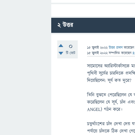
2
উত্তর
0
15 জুলাই 2022
উত্তর প্রদান
করেছে
টি ভোট
15 জুলাই 2022
সম্পাদিত
করেছেন
R
সামোসের অ্যারিস্টার্কাসকে 
পৃথিবী সূর্যের চারদিকে প্রদ
দিয়েছিলেন: সূর্য কত দূরে?
তিনি বুঝতে পেরেছিলেন যে আম
করেছিলেন যে সূর্য, চাঁদ এব
ANGEL) গঠন করে।
চতুর্থাংশের চাঁদ দেখা দেয়
পর্যায়ে চাঁদকে ঠিক দেখা গে