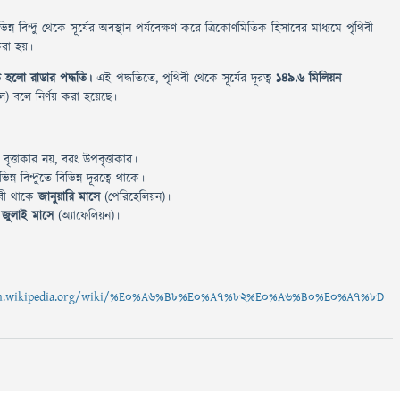
ন্ন বিন্দু থেকে সূর্যের অবস্থান পর্যবেক্ষণ করে ত্রিকোণমিতিক হিসাবের মাধ্যমে পৃথিবী
 করা হয়।
ধতি হলো রাডার পদ্ধতি।
এই পদ্ধতিতে, পৃথিবী থেকে সূর্যের দূরত্ব
149.6 মিলিয়ন
) বলে নির্ণয় করা হয়েছে।
ৃত্তাকার নয়, বরং উপবৃত্তাকার।
ন্ন বিন্দুতে বিভিন্ন দূরত্বে থাকে।
বী থাকে
জানুয়ারি মাসে
(পেরিহেলিয়ন)।
ে
জুলাই মাসে
(অ্যাফেলিয়ন)।
/bn.wikipedia.org/wiki/%E0%A6%B8%E0%A7%82%E0%A6%B0%E0%A7%8D