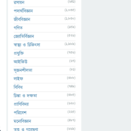
(641)
রসায়ন
(1,035)
পদার্থবিজ্ঞান
(1,830)
জীববিজ্ঞান
(159)
গণিত
(526)
জ্যোতির্বিজ্ঞান
(1,989)
স্বাস্থ্য ও চিকিৎসা
(736)
প্রযুক্তি
(67)
আইকিউ
(81)
সৃজনশীলতা
(388)
লাইফ
(749)
বিবিধ
(385)
চিন্তা ও দক্ষতা
(620)
প্রাণিবিদ্যা
(225)
পরিবেশ
(487)
মনোবিজ্ঞান
(669)
তত্ত্ব ও গবেষণা