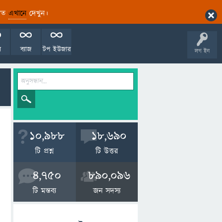
ারিত
এখানে
দেখুন।
ল
ব্যাজ
টপ ইউজার
লগ ইন
10,988
18,690
টি প্রশ্ন
টি উত্তর
4,750
890,096
টি মন্তব্য
জন সদস্য