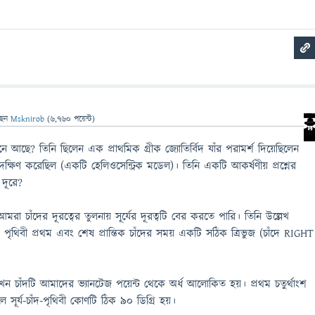
ছেন
Msknirob
(
6,760
পয়েন্ট)
মনে আছে? তিনি ছিলেন এক প্রাথমিক গ্রীক জ্যোতির্বিদ যাঁর পরামর্শ দিয়েছিলেন
্রদক্ষিণ করেছিল (একটি হেলিওসেন্ট্রিক মডেল)। তিনি একটি আকর্ষণীয় প্রশ্নের
 দূরে?
রা চাঁদের দূরত্বের তুলনায় সূর্যের দূরত্বটি বের করতে পারি। তিনি উল্লেখ
ং পৃথিবী প্রথম এবং শেষ প্রান্তিক চাঁদের সময় একটি সঠিক ত্রিভুজ (চাঁদে RIGHT
 যখন চাঁদটি আমাদের ভ্যানটেজ পয়েন্ট থেকে অর্ধ আলোকিত হয়। প্রথম চতুর্থাংশ
লে সূর্য-চাঁদ-পৃথিবী কোণটি ঠিক 90 ডিগ্রি হয়।