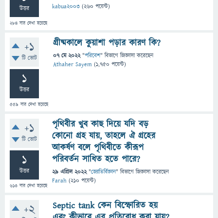
kabua2003
(
260
পয়েন্ট)
উত্তর
284
বার দেখা হয়েছে
গ্রীষ্মকালে কুয়াশা পড়ার কারণ কি?
+1
07 মে 2022
"
পরিবেশ
" বিভাগে
জিজ্ঞাসা
করেছেন
টি ভোট
Athaher Sayem
(
1,750
পয়েন্ট)
1
উত্তর
559
বার দেখা হয়েছে
পৃথিবীর খুব কাছ দিয়ে যদি বড়
+1
কোনো গ্রহ যায়, তাহলে ঐ গ্রহের
টি ভোট
আকর্ষণ বলে পৃথিবীতে কীরূপ
1
পরিবর্তন সাধিত হতে পারে?
উত্তর
29 এপ্রিল 2022
"
জ্যোতির্বিজ্ঞান
" বিভাগে
জিজ্ঞাসা
করেছেন
Farah
(
210
পয়েন্ট)
613
বার দেখা হয়েছে
Septic tank কেন বিস্ফোরিত হয়
+2
এবং কীভাবে এর প্রতিরোধ করা যায়?