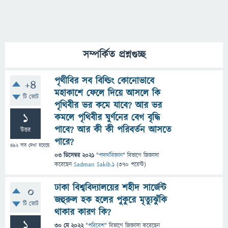
সম্পর্কিত প্রশ্নগুচ্ছ
পৃথীবির সব বিল্ডিং কোনোভাবে
+4
মহাকাশে ফেলে দিয়ে আসলে কি
টি ভোট
পৃথিবীর ভর কমে যাবে? আর ভর
1
কমলে পৃথিবীর ঘুর্ণনের বেগ বৃদ্ধি
পাবে? আর কী কী পরিবর্তন আসতে
উত্তর
পারে?
492
বার দেখা হয়েছে
03 ডিসেম্বর 2021
"
পদার্থবিজ্ঞান
" বিভাগে
জিজ্ঞাসা
করেছেন
Sadman Sakib.1
(
370
পয়েন্ট)
ঢাকা বিশ্ববিদ্যালয়ের শহীদ সার্জেন্ট
0
জহুরুল হক হলের পুকুরে মৃত্যুঝুঁকি
টি ভোট
থাকার কারণ কি?
1
30 মে 2022
"
পরিবেশ
" বিভাগে
জিজ্ঞাসা
করেছেন