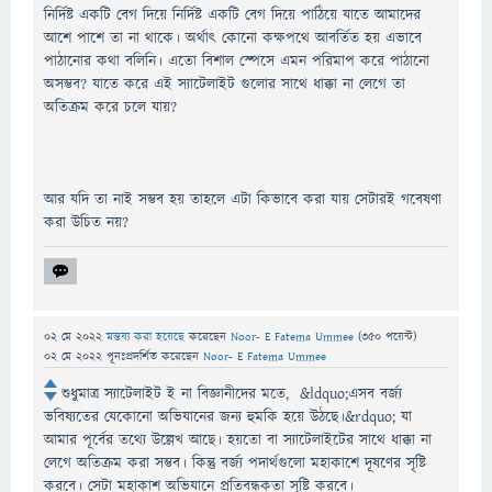
নির্দিষ্ট একটি বেগ দিয়ে নির্দিষ্ট একটি বেগ দিয়ে পাঠিয়ে যাতে আমাদের
আশে পাশে তা না থাকে। অর্থাৎ কোনো কক্ষপথে আবর্তিত হয় এভাবে
পাঠানোর কথা বলিনি। এতো বিশাল স্পেসে এমন পরিমাপ করে পাঠানো
অসম্ভব? যাতে করে এই স্যাটেলাইট গুলোর সাথে ধাক্কা না লেগে তা
অতিক্রম করে চলে যায়?
আর যদি তা নাই সম্ভব হয় তাহলে এটা কিভাবে করা যায় সেটারই গবেষণা
করা উচিত নয়?
02 মে 2022
মন্তব্য করা হয়েছে
করেছেন
Noor- E Fatema Ummee
(
350
পয়েন্ট)
02 মে 2022
পূনঃপ্রদর্শিত
করেছেন
Noor- E Fatema Ummee
শুধুমাত্র স্যাটেলাইট ই না বিজ্ঞানীদের মতে, &ldquo;এসব বর্জ্য
ভবিষ্যতের যেকোনো অভিযানের জন্য হুমকি হয়ে উঠছে।&rdquo; যা
আমার পূর্বের তথ্যে উল্লেখ আছে। হয়তো বা স্যাটেলাইটের সাথে ধাক্কা না
লেগে অতিক্রম করা সম্ভব। কিন্তু বর্জ্য পদার্থগুলো মহাকাশে দূষণের সৃষ্টি
করবে। সেটা মহাকাশ অভিযানে প্রতিবন্ধকতা সৃষ্টি করবে।