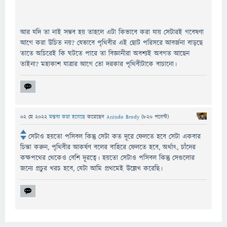
আর যদি তা নাই সম্ভব হয় তাহলে এটা কিভাবে করা যায় সেটারই গবেষণা
আগে করা উচিত নয়? যেভাবে পৃথিবীর এই ছোট পরিসরে আবর্জনা বাড়ছে
তাতে অচিরেই কি ঘটতে পারে তা বিজ্ঞানীরা অবশ্যই অবগত আছেন
তাইনা? মহাকাশ যাত্রার আগে তো দরকার পৃথিবীটাকে বাচানো।
02 মে 2022
মন্তব্য করা হয়েছে
করেছেন
Anindo Brody
(
820
পয়েন্ট)
সেটাও হয়তো পসিবল কিন্তু সেটা কত দূরে ফেলতে হবে সেটা একবার
চিন্তা করুন, পৃথিবীর আকর্ষণ বলের বাহিরে ফেলতে হবে, অর্থাৎ, চাঁদের
কক্ষপথের থেকেও বেশি দূরত্বে। হয়তো সেটাও পসিবল কিন্তু সেগুলোর
জন্যে প্রচুর খরচ হবে, যেটা আমি প্রথমেই উল্লেখ করেছি।