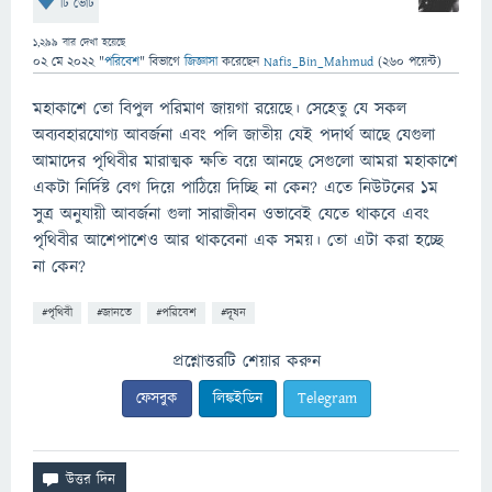
টি ভোট
1,299
বার দেখা হয়েছে
02 মে 2022
"
পরিবেশ
" বিভাগে
জিজ্ঞাসা
করেছেন
Nafis_Bin_Mahmud
(
260
পয়েন্ট)
মহাকাশে তো বিপুল পরিমাণ জায়গা রয়েছে। সেহেতু যে সকল
অব্যবহারযোগ্য আবর্জনা এবং পলি জাতীয় যেই পদার্থ আছে যেগুলা
আমাদের পৃথিবীর মারাত্মক ক্ষতি বয়ে আনছে সেগুলো আমরা মহাকাশে
একটা নির্দিষ্ট বেগ দিয়ে পাঠিয়ে দিচ্ছি না কেন? এতে নিউটনের ১ম
সুত্র অনুযায়ী আবর্জনা গুলা সারাজীবন ওভাবেই যেতে থাকবে এবং
পৃথিবীর আশেপাশেও আর থাকবেনা এক সময়। তো এটা করা হচ্ছে
না কেন?
#পৃথিবী
#জানতে
#পরিবেশ
#দূষন
প্রশ্নোত্তরটি শেয়ার করুন
ফেসবুক
লিঙ্কইডিন
Telegram