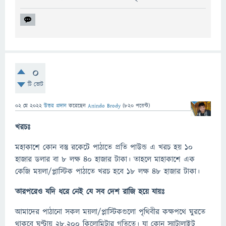
0
টি ভোট
02 মে 2022
উত্তর প্রদান
করেছেন
Anindo Brody
(
820
পয়েন্ট)
খরচঃ
মহাকাশে কোন বস্তু রকেটে পাঠাতে প্রতি পাউন্ড এ খরচ হয় ১০
হাজার ডলার বা ৮ লক্ষ ৪০ হাজার টাকা। তাহলে মাহাকাশে এক
কেজি ময়লা/প্লাস্টিক পাঠাতে খরচ হবে ১৮ লক্ষ ৪৮ হাজার টাকা।
তারপরেও যদি ধরে নেই যে সব দেশ রাজি হয়ে যায়ঃ
আমাদের পাঠানো সকল ময়লা/প্লাস্টিকগুলো পৃথিবীর কক্ষপথে ঘুরতে
থাকবে ঘণ্টায় ২৮,২০০ কিলোমিটার গতিতে। যা কোন স্যাটালাইট