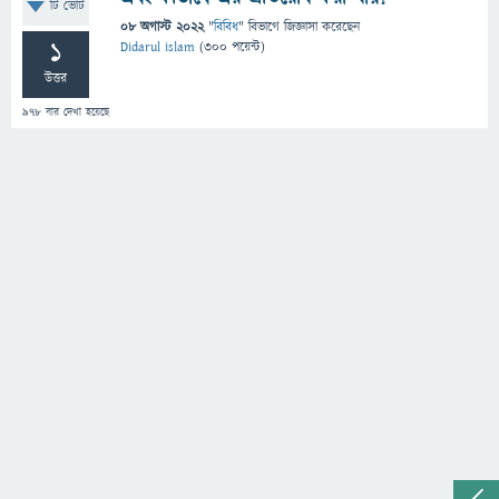
টি ভোট
08 অগাস্ট 2022
"
বিবিধ
" বিভাগে
জিজ্ঞাসা
করেছেন
1
Didarul islam
(
300
পয়েন্ট)
উত্তর
978
বার দেখা হয়েছে