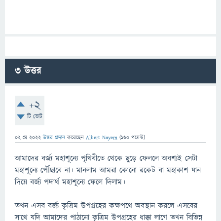
3
উত্তর
+2
টি ভোট
02 মে 2022
উত্তর প্রদান
করেছেন
Albert Nayem
(
160
পয়েন্ট)
আমাদের বর্জ্য মহাশূন্যে পৃথিবীতে থেকে ছুড়ে ফেললে অবশ্যই সেটা
মহাশূন্যে পৌঁছাবে না। মানলাম আমরা কোনো রকেট বা মহাকাশ যান
দিয়ে বর্জ্য পদার্থ মহাশূন্যে ফেলে দিলাম।
তখন এসব বর্জ্য কৃত্রিম উপগ্রহের কক্ষপথে অবস্থান করলে এসবের
সাথে যদি আমাদের পাঠানো কৃত্রিম উপগ্রহের ধাক্কা লাগে তখন বিভিন্ন