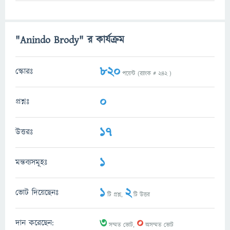
"Anindo Brody" র কার্যক্রম
820
স্কোরঃ
পয়েন্ট (র‌্যাংক #
242
)
0
প্রশ্নঃ
17
উত্তরঃ
1
মন্তব্যসমূহঃ
1
2
ভোট দিয়েছেনঃ
টি প্রশ্ন,
টি উত্তর
3
0
দান করেছেন:
সম্মত ভোট,
অসম্মত ভোট