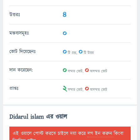
4
উত্তরঃ
0
মন্তব্যসমূহঃ
0
0
ভোট দিয়েছেনঃ
টি প্রশ্ন,
টি উত্তর
0
0
দান করেছেন:
সম্মত ভোট,
অসম্মত ভোট
2
0
প্রাপ্তঃ
সম্মত ভোট,
অসম্মত ভোট
Didarul islam এর ওয়াল
এই ওয়ালে পোস্ট করতে চাইলে দয়া করে
লগ ইন করুন
কিংবা