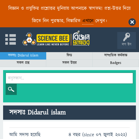
বিজ্ঞান ও প্রযুক্তির প্রশ্নোত্তর দুনিয়ায় আপনাকে স্বাগতম! প্রশ্ন-উত্তর দিয়ে
জিতে নিন পুরস্কার, বিস্তারিত
এখানে
দেখুন।
লগ ইন
সদস্যঃ Didarul islam
ফিড
সাম্প্রতিক কর্মকান্ড
সকল প্রশ্ন
সকল উত্তর
Badges
সদস্যঃ Didarul islam
আমি সদস্য হয়েছি
4 বছর (since 07 জুলাই 2022)