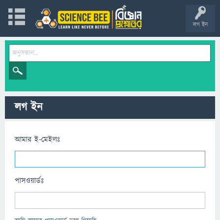
লগ ইন
লগ ইন
আমার ই-মেইলঃ
পাসওয়ার্ডঃ