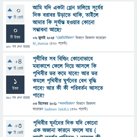
আমি যদি একটা প্লেন চালিয়ে সূর্যের
0
দিক বরাবর উড়াতে থাকি, তাইলে
টি ভোট
আমার কি সূর্যাস্ত হওয়ার কোনো
0
সম্ভাবনা আছে?
টি উত্তর
06 জুলাই 2025
"
জ্যোতির্বিজ্ঞান
" বিভাগে
জিজ্ঞাসা
করেছেন
M_Hamza
(
520
পয়েন্ট)
158
বার দেখা হয়েছে
পৃথীবির সব বিল্ডিং কোনোভাবে
+4
মহাকাশে ফেলে দিয়ে আসলে কি
টি ভোট
পৃথিবীর ভর কমে যাবে? আর ভর
1
কমলে পৃথিবীর ঘুর্ণনের বেগ বৃদ্ধি
পাবে? আর কী কী পরিবর্তন আসতে
উত্তর
পারে?
492
বার দেখা হয়েছে
03 ডিসেম্বর 2021
"
পদার্থবিজ্ঞান
" বিভাগে
জিজ্ঞাসা
করেছেন
Sadman Sakib.1
(
370
পয়েন্ট)
পৃথিবীর ঘূর্ননের দিক যদি কোনো
+3
এক অজানা কারনে বদলে যায় (
টি ভোট