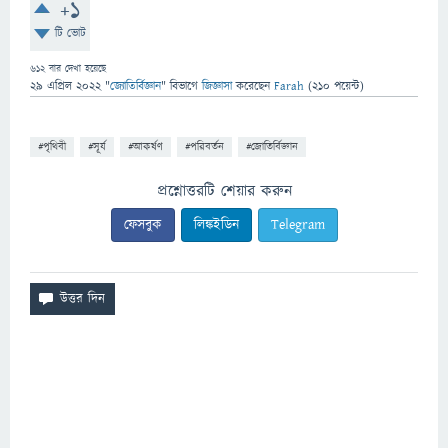
+1
টি ভোট
612
বার দেখা হয়েছে
29 এপ্রিল 2022
"
জ্যোতির্বিজ্ঞান
" বিভাগে
জিজ্ঞাসা
করেছেন
Farah
(
210
পয়েন্ট)
#পৃথিবী
#সূর্য
#আকর্ষণ
#পরিবর্তন
#জোতির্বিজ্ঞান
প্রশ্নোত্তরটি শেয়ার করুন
ফেসবুক
লিঙ্কইডিন
Telegram