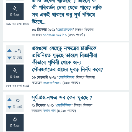
জাস্ট তর্কের খাতিরে! ) তাহলে কী
2
কী পরিবর্তন দেখা যেতে পারে? নাকি
সব একই থাকবে শুধু সুর্য পশ্চিমে
টি উত্তর
উঠবে...
499
বার দেখা হয়েছে
03 ডিসেম্বর 2021
"
জ্যোতির্বিজ্ঞান
" বিভাগে
জিজ্ঞাসা
করেছেন
Sadman Sakib.1
(
370
পয়েন্ট)
গ্রহগুলো যেহেতু নক্ষত্রের চারদিকে
+7
প্রতিনিয়ত ঘুড়ছে তাহলে বিজ্ঞানীরা
টি ভোট
কীভাবে পৃথিবী থেকে অন্য
2
সৌরজগতের গ্রহের দুরত্ব নির্নয় করে?
টি উত্তর
16 ফেব্রুয়ারি 2021
"
জ্যোতির্বিজ্ঞান
" বিভাগে
জিজ্ঞাসা
করেছেন
mostafiznsu
(
630
পয়েন্ট)
803
বার দেখা হয়েছে
সূর্য-গ্রহ-নক্ষত্র সব কেন ঘুরছে ?
0
21 ডিসেম্বর 2021
"
জ্যোতির্বিজ্ঞান
" বিভাগে
জিজ্ঞাসা
টি ভোট
করেছেন
বিলাস পাল
(
4,210
পয়েন্ট)
3
টি উত্তর