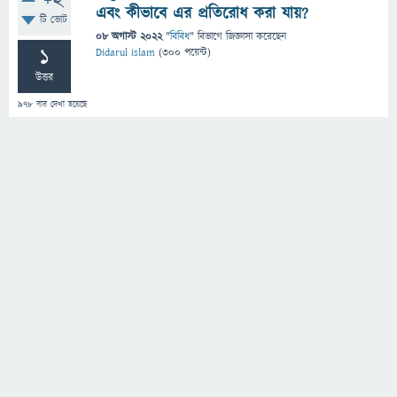
+2
এবং কীভাবে এর প্রতিরোধ করা যায়?
টি ভোট
08 অগাস্ট 2022
"
বিবিধ
" বিভাগে
জিজ্ঞাসা
করেছেন
1
Didarul islam
(
300
পয়েন্ট)
উত্তর
978
বার দেখা হয়েছে