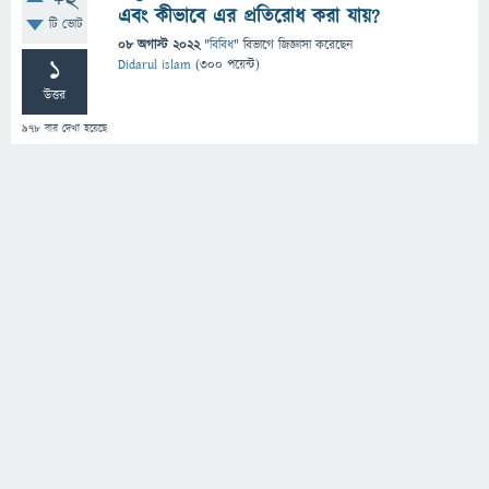
+2
এবং কীভাবে এর প্রতিরোধ করা যায়?
টি ভোট
08 অগাস্ট 2022
"
বিবিধ
" বিভাগে
জিজ্ঞাসা
করেছেন
1
Didarul islam
(
300
পয়েন্ট)
উত্তর
978
বার দেখা হয়েছে