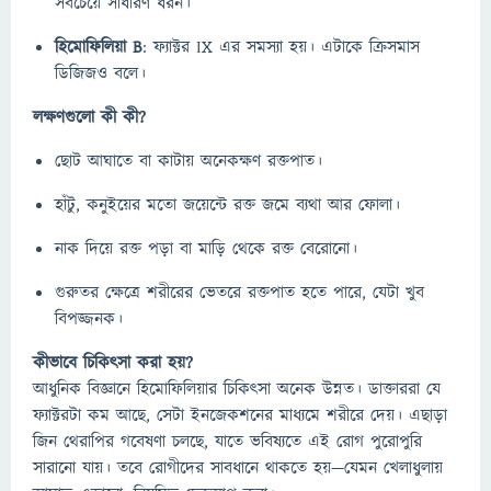
সবচেয়ে সাধারণ ধরন।
হিমোফিলিয়া B
: ফ্যাক্টর IX এর সমস্যা হয়। এটাকে ক্রিসমাস
ডিজিজও বলে।
লক্ষণগুলো কী কী?
ছোট আঘাতে বা কাটায় অনেকক্ষণ রক্তপাত।
হাঁটু, কনুইয়ের মতো জয়েন্টে রক্ত জমে ব্যথা আর ফোলা।
নাক দিয়ে রক্ত পড়া বা মাড়ি থেকে রক্ত বেরোনো।
গুরুতর ক্ষেত্রে শরীরের ভেতরে রক্তপাত হতে পারে, যেটা খুব
বিপজ্জনক।
কীভাবে চিকিৎসা করা হয়?
আধুনিক বিজ্ঞানে হিমোফিলিয়ার চিকিৎসা অনেক উন্নত। ডাক্তাররা যে
ফ্যাক্টরটা কম আছে, সেটা ইনজেকশনের মাধ্যমে শরীরে দেয়। এছাড়া
জিন থেরাপির গবেষণা চলছে, যাতে ভবিষ্যতে এই রোগ পুরোপুরি
সারানো যায়। তবে রোগীদের সাবধানে থাকতে হয়—যেমন খেলাধুলায়