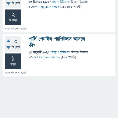
03 ডিসেম্বর 2021
"
স্বাস্থ্য ও চিকিৎসা
" বিভাগে
জিজ্ঞাসা
টি ভোট
করেছেন
Hojayfa Ahmed
(
135,490
পয়েন্ট)
2
টি উত্তর
409
বার দেখা হয়েছে
পার্লি পেনাইল প্যাপিউলস আসলে
0
কী?
টি ভোট
15 জানুয়ারি 2023
"
স্বাস্থ্য ও চিকিৎসা
" বিভাগে
জিজ্ঞাসা
1
করেছেন
Tasnim Fatema
(
200
পয়েন্ট)
উত্তর
956
বার দেখা হয়েছে