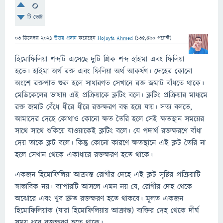
0
টি ভোট
03 ডিসেম্বর 2021
উত্তর প্রদান
করেছেন
Hojayfa Ahmed
(
135,490
পয়েন্ট)
হিমোফিলিয়া শব্দটি এসেছে দুটি গ্রিক শব্দ হাইমা এবং ফিলিয়া
হতে। হাইমা অর্থ রক্ত এবং ফিলিয়া অর্থ আকর্ষণ। দেহের কোনো
অংশে রক্তপাত শুরু হলে সাধারণত সেখানে রক্ত জমাট বাঁধতে থাকে।
মেডিকেলের ভাষায় এই প্রক্রিয়াকে ক্লটিং বলে। ক্লটিং প্রক্রিয়ার মাধ্যমে
রক্ত জমাট বেঁধে ধীরে ধীরে রক্তক্ষরণ বন্ধ হয়ে যায়। সত্য বলতে,
আমাদের দেহে কোথাও কোনো ক্ষত তৈরি হলে সেই ক্ষতস্থান সময়ের
সাথে সাথে শুকিয়ে যাওয়াকেই ক্লটিং বলে। যে পদার্থ রক্তক্ষরণে বাঁধা
দেয় তাকে ক্লট বলে। কিন্তু কোনো কারণে ক্ষতস্থানে এই ক্লট তৈরি না
হলে সেখান থেকে একাধারে রক্তক্ষরণ হতে থাকে।
একজন হিমোফিলিয়া আক্রান্ত রোগীর দেহে এই ক্লট সৃষ্টির প্রক্রিয়াটি
স্বাভাবিক নয়। ব্যাপারটি আসলে এমন নয় যে, রোগীর দেহ থেকে
অঝোরে এবং খুব দ্রুত রক্তক্ষরণ হতে থাকবে। মূলত একজন
হিমোফিলিয়াক (যারা হিমোফিলিয়ায় আক্রান্ত) ব্যক্তির দেহ থেকে দীর্ঘ
সময় ধরে রক্তক্ষরণ হতে থাকে।