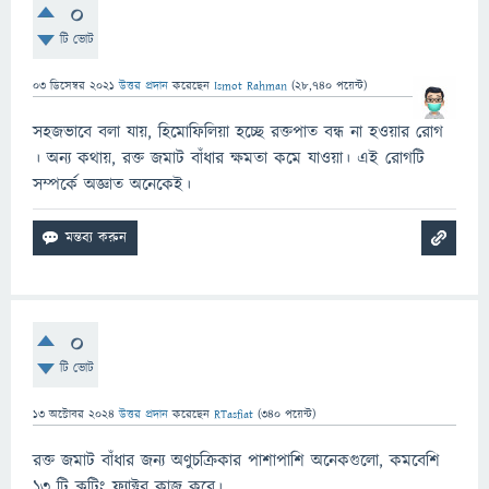
0
টি ভোট
03 ডিসেম্বর 2021
উত্তর প্রদান
করেছেন
Ismot Rahman
(
28,740
পয়েন্ট)
সহজভাবে বলা যায়, হিমোফিলিয়া হচ্ছে রক্তপাত বন্ধ না হওয়ার রোগ
। অন্য কথায়, রক্ত জমাট বাঁধার ক্ষমতা কমে যাওয়া। এই রোগটি
সম্পর্কে অজ্ঞাত অনেকেই।
0
টি ভোট
13 অক্টোবর 2024
উত্তর প্রদান
করেছেন
RTasfiat
(
340
পয়েন্ট)
রক্ত জমাট বাঁধার জন্য অণুচক্রিকার পাশাপাশি অনেকগুলো, কমবেশি
১৩ টি ক্লটিং ফ্যাক্টর কাজ করে।