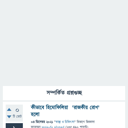
সম্পর্কিত প্রশ্নগুচ্ছ
কীভাবে হিমোফিলিয়া 'রাজকীয় রোগ'
0
হলো
টি ভোট
04 ডিসেম্বর 2021
"
স্বাস্থ্য ও চিকিৎসা
" বিভাগে
জিজ্ঞাসা
করেছেন
Hojayfa Ahmed
(
135,490
পয়েন্ট)