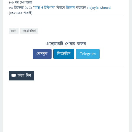
409
বার দেখা হয়েছে
03 ডিসেম্বর 2021
"
স্বাস্থ্য ও চিকিৎসা
" বিভাগে
জিজ্ঞাসা
করেছেন
Hojayfa Ahmed
(
135,490
পয়েন্ট)
রোগ
হিমোফিলিয়া
প্রশ্নোত্তরটি শেয়ার করুন
ফেসবুক
লিঙ্কইডিন
Telegram