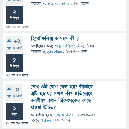
করেছেন
Hojayfa Ahmed
(
135,490
পয়েন্ট)
2
টি উত্তর
358
বার দেখা হয়েছে
হিমোফিলিয়া আসলে কী ?
+2
03 ডিসেম্বর 2021
"
স্বাস্থ্য ও চিকিৎসা
" বিভাগে
জিজ্ঞাসা
টি ভোট
করেছেন
Hojayfa Ahmed
(
135,490
পয়েন্ট)
5
টি উত্তর
725
বার দেখা হয়েছে
চোখ ওঠা রোগ কেন হয়? কীভাবে
0
এটি ছড়ায়? লক্ষণ কী? প্রতিরোধে
টি ভোট
করণীয়? কখন চিকিৎসকের কাছে
1
যাওয়া উচিত?
উত্তর
31 অক্টোবর 2022
"
স্বাস্থ্য ও চিকিৎসা
" বিভাগে
জিজ্ঞাসা
করেছেন
Tufayal
(
720
পয়েন্ট)
410
বার দেখা হয়েছে