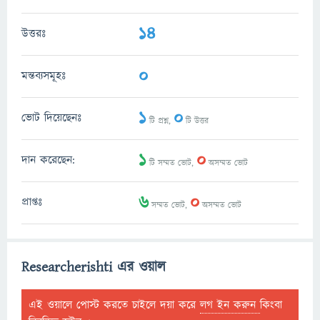
14
উত্তরঃ
0
মন্তব্যসমূহঃ
1
0
ভোট দিয়েছেনঃ
টি প্রশ্ন,
টি উত্তর
1
0
দান করেছেন:
টি সম্মত ভোট,
অসম্মত ভোট
6
0
প্রাপ্তঃ
সম্মত ভোট,
অসম্মত ভোট
Researcherishti এর ওয়াল
এই ওয়ালে পোস্ট করতে চাইলে দয়া করে
লগ ইন করুন
কিংবা