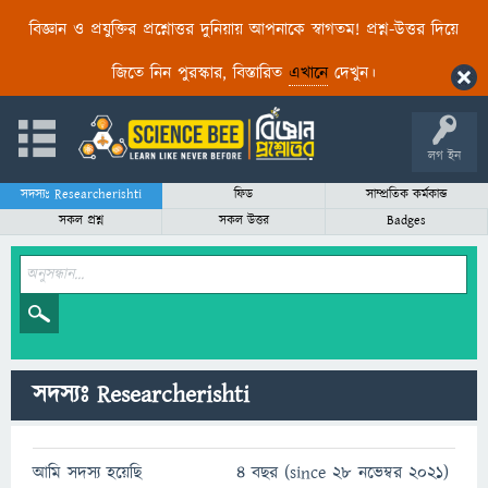
বিজ্ঞান ও প্রযুক্তির প্রশ্নোত্তর দুনিয়ায় আপনাকে স্বাগতম! প্রশ্ন-উত্তর দিয়ে
জিতে নিন পুরস্কার, বিস্তারিত
এখানে
দেখুন।
লগ ইন
সদস্যঃ Researcherishti
ফিড
সাম্প্রতিক কর্মকান্ড
সকল প্রশ্ন
সকল উত্তর
Badges
সদস্যঃ Researcherishti
আমি সদস্য হয়েছি
4 বছর (since 28 নভেম্বর 2021)