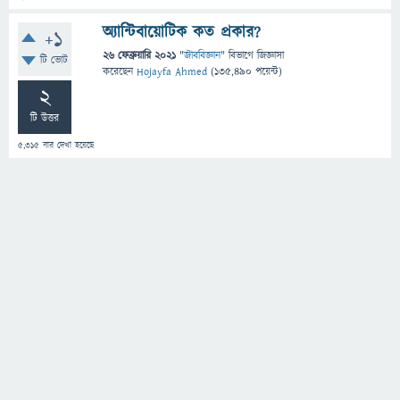
অ্যান্টিবায়োটিক কত প্রকার?
+1
26 ফেব্রুয়ারি 2021
"
জীববিজ্ঞান
" বিভাগে
জিজ্ঞাসা
টি ভোট
করেছেন
Hojayfa Ahmed
(
135,490
পয়েন্ট)
2
টি উত্তর
5,315
বার দেখা হয়েছে