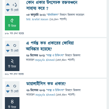
কোন প্রকার উৎসেচক রক্ততঞ্চনে
+1
সাহায্য করে ?
টি ভোট
05 জানুয়ারি 2022
"
জীববিজ্ঞান
" বিভাগে
জিজ্ঞাসা
করেছেন
5
Md. Arafat Hasan
(
16,190
পয়েন্ট)
টি উত্তর
978
বার দেখা হয়েছে
এ পর্যন্ত কত প্রকারের ফোবিয়া
0
আবিষ্কার হয়েছে?
টি ভোট
26 ডিসেম্বর 2021
"
স্বাস্থ্য ও চিকিৎসা
" বিভাগে
জিজ্ঞাসা
2
করেছেন
Hojayfa Ahmed
(
135,490
পয়েন্ট)
টি উত্তর
426
বার দেখা হয়েছে
ডায়ালাইসিস কত প্রকার?
0
26 ডিসেম্বর 2021
"
স্বাস্থ্য ও চিকিৎসা
" বিভাগে
জিজ্ঞাসা
টি ভোট
করেছেন
Hojayfa Ahmed
(
135,490
পয়েন্ট)
4
টি উত্তর