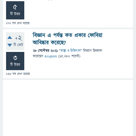
5
টি উত্তর
577
বার দেখা হয়েছে
বিজ্ঞান এ পর্যন্ত কত প্রকার ফোবিয়া
+2
আবিষ্কার করেছে?
টি ভোট
28 সেপ্টেম্বর 2021
"
স্বাস্থ্য ও চিকিৎসা
" বিভাগে
জিজ্ঞাসা
3
করেছেন
Anupom
(
15,280
পয়েন্ট)
টি উত্তর
843
বার দেখা হয়েছে