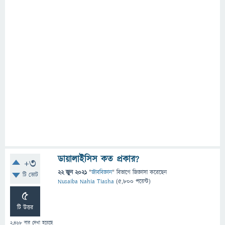
ডায়ালাইসিস কত প্রকার?
+3
22 জুন 2021
"
জীববিজ্ঞান
" বিভাগে
জিজ্ঞাসা
করেছেন
টি ভোট
Nusaiba Nahia Tiasha
(
5,800
পয়েন্ট)
5
টি উত্তর
2,468
বার দেখা হয়েছে