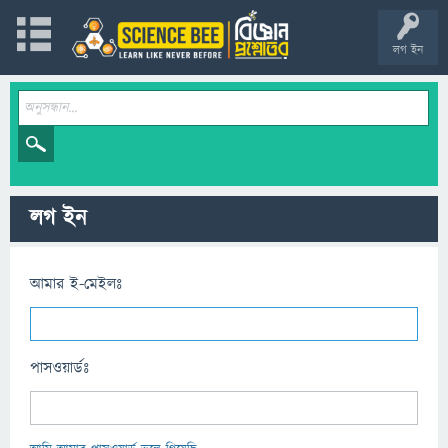
লগ ইন
লগ ইন
আমার ই-মেইলঃ
পাসওয়ার্ডঃ