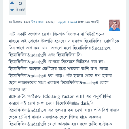
0
টি ভোট
04 ডিসেম্বর 2021
উত্তর প্রদান
করেছেন
Hojayfa Ahmed
(
135,490
পয়েন্ট)
এটি একটি বংশগত রোগ। জিনগত বিভাজন বা মিউটেশনের
মাধ্যমে এই রোগের উৎপত্তি হয়েছে। সাধারণত হিমোফিলিয়া রোগটিকে
তিন ভাগে ভাগ করা যায়। এগুলো হলো হিমোফিলিয়া&ndash;এ,
হিমোফিলিয়া&ndash;বি এবং হিমোফিলিয়া-সি।
হিমোফিলিয়া&ndash;বি রোগকে ক্রিসমাস ডিজিসও বলা হয়।
হিমোফিলিয়া আক্রান্ত রোগীদের মধ্যে শতকরা আশি ভাগ ক্ষেত্রে
হিমোফিলিয়া&ndash;এ ধরা পড়ে। পাঁচ হাজার থেকে দশ হাজার
ছেলে নবজাতকের মধ্যে একজন হিমোফিলিয়া&ndash;এ রোগে
আক্রান্ত হয়।
রক্তে ক্লটিং ফ্যাক্টর-৮ (Clotting Factor VIII) এর অনুপস্থিতির
কারণে এই রোগ দেখা দেয়। হিমোফিলিয়া&ndash;বি
হিমোফিলিয়া&ndash;এ এর তুলনায় কম দেখা যায়। প্রতি বিশ হাজার
থেকে চৌত্রিশ হাজার নবজাতক ছেলে শিশুর মাঝে একজন
হিমোফিলিয়া&ndash;বি রোগে আক্রান্ত হয়। রক্তে ক্লটিং ফ্যাক্টর-৯