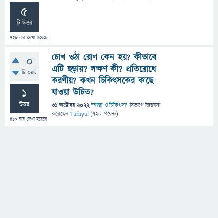
5
টি উত্তর
728
বার দেখা হয়েছে
চোখ ওঠা রোগ কেন হয়? কীভাবে
0
এটি ছড়ায়? লক্ষণ কী? প্রতিরোধে
টি ভোট
করণীয়? কখন চিকিৎসকের কাছে
1
যাওয়া উচিত?
উত্তর
31 অক্টোবর 2022
"
স্বাস্থ্য ও চিকিৎসা
" বিভাগে
জিজ্ঞাসা
করেছেন
Tufayal
(
720
পয়েন্ট)
410
বার দেখা হয়েছে