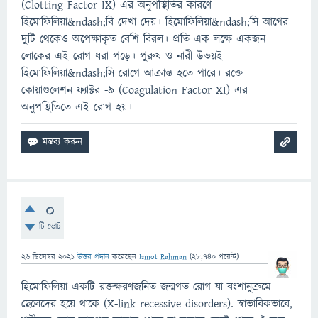
(Clotting Factor IX) এর অনুপস্থিতির কারণে
হিমোফিলিয়া&ndash;বি দেখা দেয়। হিমোফিলিয়া&ndash;সি আগের
দুটি থেকেও অপেক্ষাকৃত বেশি বিরল। প্রতি এক লক্ষে একজন
লোকের এই রোগ ধরা পড়ে। পুরুষ ও নারী উভয়ই
হিমোফিলিয়া&ndash;সি রোগে আক্রান্ত হতে পারে। রক্তে
কোয়াগুলেশন ফ্যাক্টর -৯ (Coagulation Factor XI) এর
অনুপস্থিতিতে এই রোগ হয়।
0
টি ভোট
26 ডিসেম্বর 2021
উত্তর প্রদান
করেছেন
Ismot Rahman
(
28,740
পয়েন্ট)
হিমোফিলিয়া একটি রক্তক্ষরণজনিত জন্মগত রোগ যা বংশানুক্রমে
ছেলেদের হয়ে থাকে (X-link recessive disorders). স্বাভাবিকভাবে,