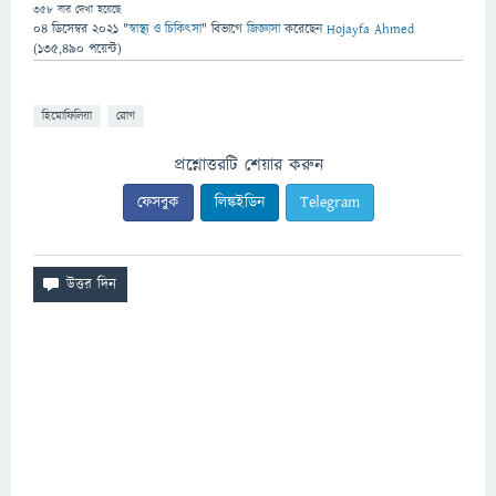
358
বার দেখা হয়েছে
04 ডিসেম্বর 2021
"
স্বাস্থ্য ও চিকিৎসা
" বিভাগে
জিজ্ঞাসা
করেছেন
Hojayfa Ahmed
(
135,490
পয়েন্ট)
হিমোফিলিয়া
রোগ
প্রশ্নোত্তরটি শেয়ার করুন
ফেসবুক
লিঙ্কইডিন
Telegram