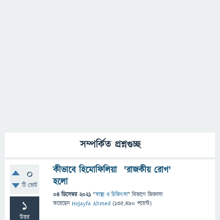
সম্পর্কিত প্রশ্নগুচ্ছ
কীভাবে হিমোফিলিয়া 'রাজকীয় রোগ'
0
হলো
টি ভোট
04 ডিসেম্বর 2021
"
স্বাস্থ্য ও চিকিৎসা
" বিভাগে
জিজ্ঞাসা
1
করেছেন
Hojayfa Ahmed
(
135,490
পয়েন্ট)
উত্তর