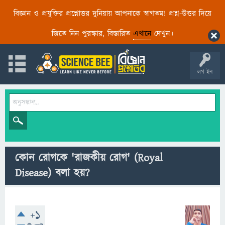
বিজ্ঞান ও প্রযুক্তির প্রশ্নোত্তর দুনিয়ায় আপনাকে স্বাগতম! প্রশ্ন-উত্তর দিয়ে
জিতে নিন পুরস্কার, বিস্তারিত
এখানে
দেখুন।
লগ ইন
কোন রোগকে 'রাজকীয় রোগ' (Royal
Disease) বলা হয়?
+1