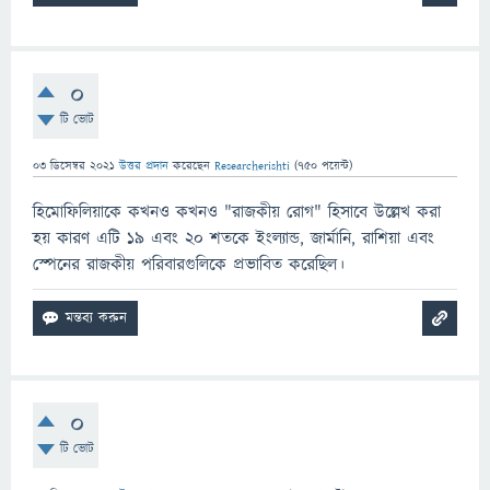
0
টি ভোট
03 ডিসেম্বর 2021
উত্তর প্রদান
করেছেন
Researcherishti
(
750
পয়েন্ট)
হিমোফিলিয়াকে কখনও কখনও "রাজকীয় রোগ" হিসাবে উল্লেখ করা
হয় কারণ এটি 19 এবং 20 শতকে ইংল্যান্ড, জার্মানি, রাশিয়া এবং
স্পেনের রাজকীয় পরিবারগুলিকে প্রভাবিত করেছিল।
0
টি ভোট