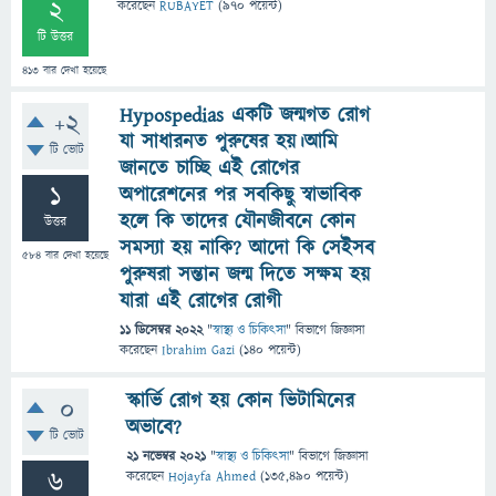
2
করেছেন
RUBAYET
(
970
পয়েন্ট)
টি উত্তর
413
বার দেখা হয়েছে
Hypospedias একটি জন্মগত রোগ
+2
যা সাধারনত পুরুষের হয়।আমি
টি ভোট
জানতে চাচ্ছি এই রোগের
1
অপারেশনের পর সবকিছু স্বাভাবিক
হলে কি তাদের যৌনজীবনে কোন
উত্তর
সমস্যা হয় নাকি? আদো কি সেইসব
584
বার দেখা হয়েছে
পুরুষরা সন্তান জন্ম দিতে সক্ষম হয়
যারা এই রোগের রোগী
11 ডিসেম্বর 2022
"
স্বাস্থ্য ও চিকিৎসা
" বিভাগে
জিজ্ঞাসা
করেছেন
Ibrahim Gazi
(
140
পয়েন্ট)
স্কার্ভি রোগ হয় কোন ভিটামিনের
0
অভাবে?
টি ভোট
21 নভেম্বর 2021
"
স্বাস্থ্য ও চিকিৎসা
" বিভাগে
জিজ্ঞাসা
6
করেছেন
Hojayfa Ahmed
(
135,490
পয়েন্ট)