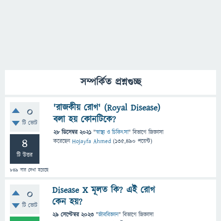
সম্পর্কিত প্রশ্নগুচ্ছ
'রাজকীয় রোগ' (Royal Disease)
0
বলা হয় কোনটিকে?
টি ভোট
28 ডিসেম্বর 2021
"
স্বাস্থ্য ও চিকিৎসা
" বিভাগে
জিজ্ঞাসা
4
করেছেন
Hojayfa Ahmed
(
135,490
পয়েন্ট)
টি উত্তর
849
বার দেখা হয়েছে
Disease X মূলত কি? এই রোগ
0
কেন হয়?
টি ভোট
29 সেপ্টেম্বর 2023
"
জীববিজ্ঞান
" বিভাগে
জিজ্ঞাসা