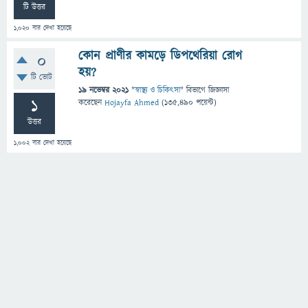
টি উত্তর
1,020
বার দেখা হয়েছে
কোন প্রাণীর কামড়ে ডিপথেরিয়া রোগ
0
হয়?
টি ভোট
19 নভেম্বর 2021
"
স্বাস্থ্য ও চিকিৎসা
" বিভাগে
জিজ্ঞাসা
1
করেছেন
Hojayfa Ahmed
(
135,490
পয়েন্ট)
উত্তর
1,002
বার দেখা হয়েছে