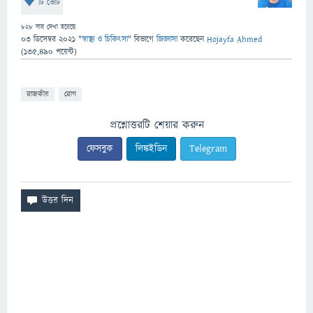
টি ভোট
828
বার দেখা হয়েছে
03 ডিসেম্বর 2021
"
স্বাস্থ্য ও চিকিৎসা
" বিভাগে
জিজ্ঞাসা
করেছেন
Hojayfa Ahmed
(
135,490
পয়েন্ট)
রাজকীয়
রোগ
প্রশ্নোত্তরটি শেয়ার করুন
ফেসবুক
লিঙ্কইডিন
Telegram