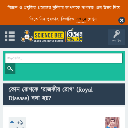
বিজ্ঞান ও প্রযুক্তির প্রশ্নোত্তর দুনিয়ায় আপনাকে স্বাগতম! প্রশ্ন-উত্তর দিয়ে
জিতে নিন পুরস্কার, বিস্তারিত
এখানে
দেখুন।
লগ ইন
কোন রোগকে 'রাজকীয় রোগ' (Royal
Disease) বলা হয়?
+1