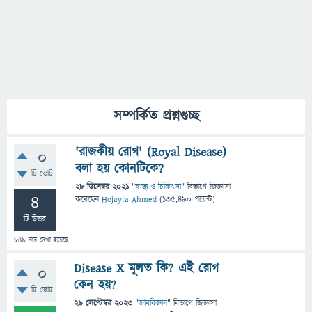
সম্পর্কিত প্রশ্নগুচ্ছ
'রাজকীয় রোগ' (Royal Disease)
0
বলা হয় কোনটিকে?
টি ভোট
28 ডিসেম্বর 2021
"
স্বাস্থ্য ও চিকিৎসা
" বিভাগে
জিজ্ঞাসা
4
করেছেন
Hojayfa Ahmed
(
135,490
পয়েন্ট)
টি উত্তর
849
বার দেখা হয়েছে
Disease X মূলত কি? এই রোগ
0
কেন হয়?
টি ভোট
29 সেপ্টেম্বর 2023
"
জীববিজ্ঞান
" বিভাগে
জিজ্ঞাসা