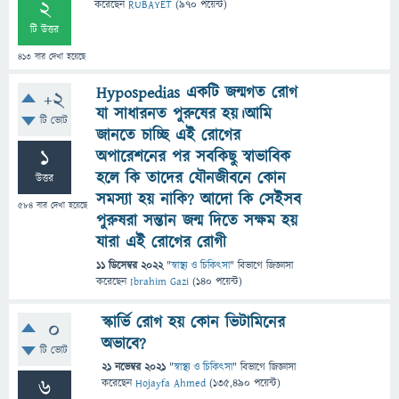
2
করেছেন
RUBAYET
(
970
পয়েন্ট)
টি উত্তর
413
বার দেখা হয়েছে
Hypospedias একটি জন্মগত রোগ
+2
যা সাধারনত পুরুষের হয়।আমি
টি ভোট
জানতে চাচ্ছি এই রোগের
1
অপারেশনের পর সবকিছু স্বাভাবিক
হলে কি তাদের যৌনজীবনে কোন
উত্তর
সমস্যা হয় নাকি? আদো কি সেইসব
584
বার দেখা হয়েছে
পুরুষরা সন্তান জন্ম দিতে সক্ষম হয়
যারা এই রোগের রোগী
11 ডিসেম্বর 2022
"
স্বাস্থ্য ও চিকিৎসা
" বিভাগে
জিজ্ঞাসা
করেছেন
Ibrahim Gazi
(
140
পয়েন্ট)
স্কার্ভি রোগ হয় কোন ভিটামিনের
0
অভাবে?
টি ভোট
21 নভেম্বর 2021
"
স্বাস্থ্য ও চিকিৎসা
" বিভাগে
জিজ্ঞাসা
6
করেছেন
Hojayfa Ahmed
(
135,490
পয়েন্ট)