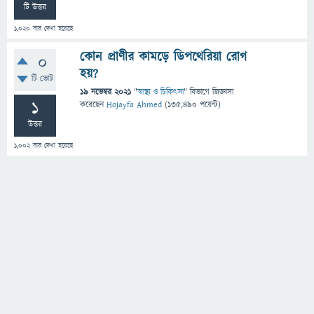
টি উত্তর
1,020
বার দেখা হয়েছে
কোন প্রাণীর কামড়ে ডিপথেরিয়া রোগ
0
হয়?
টি ভোট
19 নভেম্বর 2021
"
স্বাস্থ্য ও চিকিৎসা
" বিভাগে
জিজ্ঞাসা
1
করেছেন
Hojayfa Ahmed
(
135,490
পয়েন্ট)
উত্তর
1,002
বার দেখা হয়েছে