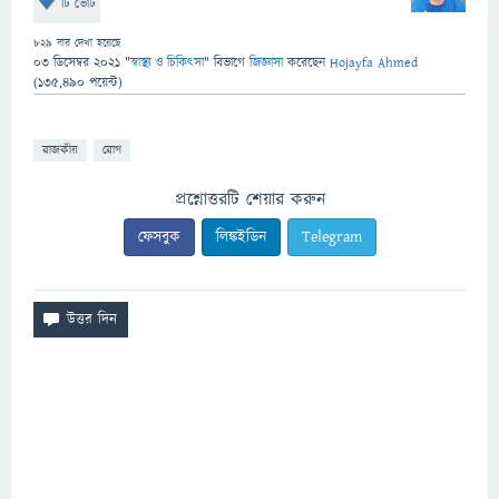
টি ভোট
829
বার দেখা হয়েছে
03 ডিসেম্বর 2021
"
স্বাস্থ্য ও চিকিৎসা
" বিভাগে
জিজ্ঞাসা
করেছেন
Hojayfa Ahmed
(
135,490
পয়েন্ট)
রাজকীয়
রোগ
প্রশ্নোত্তরটি শেয়ার করুন
ফেসবুক
লিঙ্কইডিন
Telegram