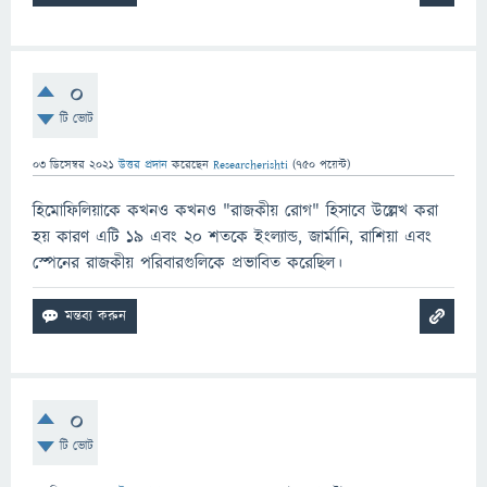
0
টি ভোট
03 ডিসেম্বর 2021
উত্তর প্রদান
করেছেন
Researcherishti
(
750
পয়েন্ট)
হিমোফিলিয়াকে কখনও কখনও "রাজকীয় রোগ" হিসাবে উল্লেখ করা
হয় কারণ এটি 19 এবং 20 শতকে ইংল্যান্ড, জার্মানি, রাশিয়া এবং
স্পেনের রাজকীয় পরিবারগুলিকে প্রভাবিত করেছিল।
0
টি ভোট