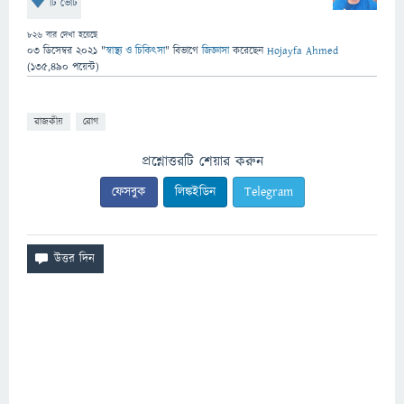
টি ভোট
826
বার দেখা হয়েছে
03 ডিসেম্বর 2021
"
স্বাস্থ্য ও চিকিৎসা
" বিভাগে
জিজ্ঞাসা
করেছেন
Hojayfa Ahmed
(
135,490
পয়েন্ট)
রাজকীয়
রোগ
প্রশ্নোত্তরটি শেয়ার করুন
ফেসবুক
লিঙ্কইডিন
Telegram