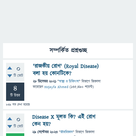
সম্পর্কিত প্রশ্নগুচ্ছ
'রাজকীয় রোগ' (Royal Disease)
0
বলা হয় কোনটিকে?
টি ভোট
28 ডিসেম্বর 2021
"
স্বাস্থ্য ও চিকিৎসা
" বিভাগে
জিজ্ঞাসা
4
করেছেন
Hojayfa Ahmed
(
135,490
পয়েন্ট)
টি উত্তর
849
বার দেখা হয়েছে
Disease X মূলত কি? এই রোগ
0
কেন হয়?
টি ভোট
29 সেপ্টেম্বর 2023
"
জীববিজ্ঞান
" বিভাগে
জিজ্ঞাসা