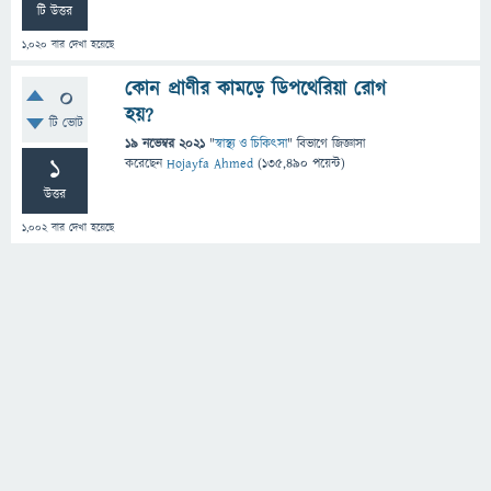
টি উত্তর
1,020
বার দেখা হয়েছে
কোন প্রাণীর কামড়ে ডিপথেরিয়া রোগ
0
হয়?
টি ভোট
19 নভেম্বর 2021
"
স্বাস্থ্য ও চিকিৎসা
" বিভাগে
জিজ্ঞাসা
1
করেছেন
Hojayfa Ahmed
(
135,490
পয়েন্ট)
উত্তর
1,002
বার দেখা হয়েছে