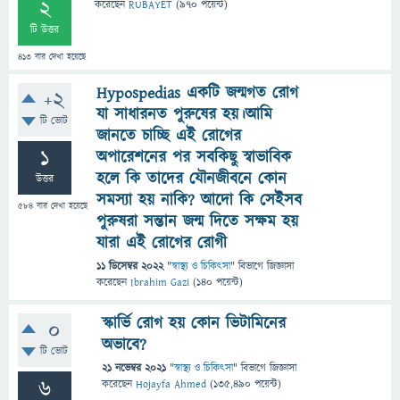
2
করেছেন
RUBAYET
(
970
পয়েন্ট)
টি উত্তর
413
বার দেখা হয়েছে
Hypospedias একটি জন্মগত রোগ
+2
যা সাধারনত পুরুষের হয়।আমি
টি ভোট
জানতে চাচ্ছি এই রোগের
1
অপারেশনের পর সবকিছু স্বাভাবিক
হলে কি তাদের যৌনজীবনে কোন
উত্তর
সমস্যা হয় নাকি? আদো কি সেইসব
584
বার দেখা হয়েছে
পুরুষরা সন্তান জন্ম দিতে সক্ষম হয়
যারা এই রোগের রোগী
11 ডিসেম্বর 2022
"
স্বাস্থ্য ও চিকিৎসা
" বিভাগে
জিজ্ঞাসা
করেছেন
Ibrahim Gazi
(
140
পয়েন্ট)
স্কার্ভি রোগ হয় কোন ভিটামিনের
0
অভাবে?
টি ভোট
21 নভেম্বর 2021
"
স্বাস্থ্য ও চিকিৎসা
" বিভাগে
জিজ্ঞাসা
6
করেছেন
Hojayfa Ahmed
(
135,490
পয়েন্ট)