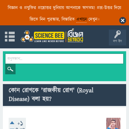
বিজ্ঞান ও প্রযুক্তির প্রশ্নোত্তর দুনিয়ায় আপনাকে স্বাগতম! প্রশ্ন-উত্তর দিয়ে
জিতে নিন পুরস্কার, বিস্তারিত
এখানে
দেখুন।
লগ ইন
কোন রোগকে 'রাজকীয় রোগ' (Royal
Disease) বলা হয়?
+1