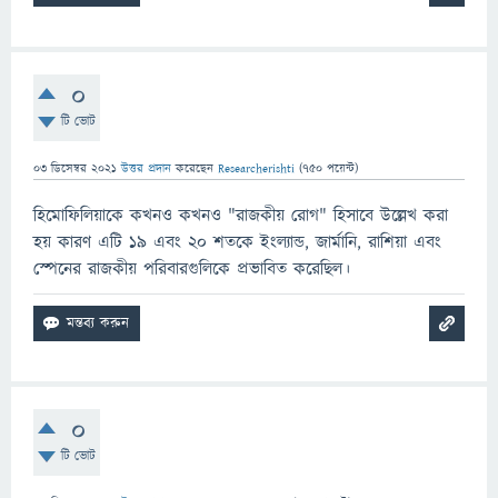
0
টি ভোট
03 ডিসেম্বর 2021
উত্তর প্রদান
করেছেন
Researcherishti
(
750
পয়েন্ট)
হিমোফিলিয়াকে কখনও কখনও "রাজকীয় রোগ" হিসাবে উল্লেখ করা
হয় কারণ এটি 19 এবং 20 শতকে ইংল্যান্ড, জার্মানি, রাশিয়া এবং
স্পেনের রাজকীয় পরিবারগুলিকে প্রভাবিত করেছিল।
0
টি ভোট