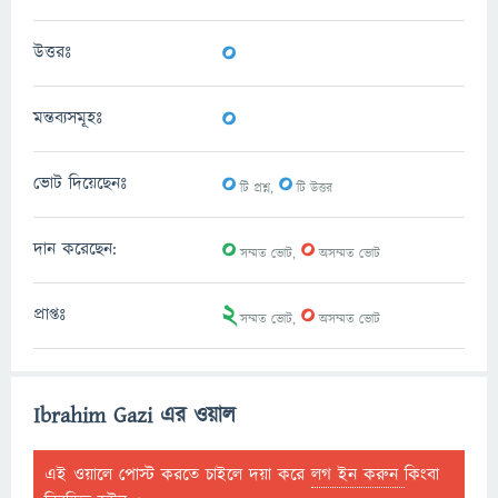
0
উত্তরঃ
0
মন্তব্যসমূহঃ
0
0
ভোট দিয়েছেনঃ
টি প্রশ্ন,
টি উত্তর
0
0
দান করেছেন:
সম্মত ভোট,
অসম্মত ভোট
2
0
প্রাপ্তঃ
সম্মত ভোট,
অসম্মত ভোট
Ibrahim Gazi এর ওয়াল
এই ওয়ালে পোস্ট করতে চাইলে দয়া করে
লগ ইন করুন
কিংবা