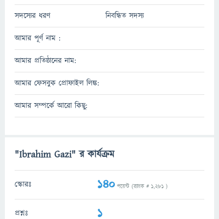
সদস্যের ধরণ
নিবন্ধিত সদস্য
আমার পূর্ণ নাম :
আমার প্রতিষ্ঠানের নাম:
আমার ফেসবুক প্রোফাইল লিঙ্ক:
আমার সম্পর্কে আরো কিছু:
"Ibrahim Gazi" র কার্যক্রম
140
স্কোরঃ
পয়েন্ট (র‌্যাংক #
1,281
)
1
প্রশ্নঃ