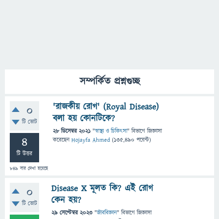
সম্পর্কিত প্রশ্নগুচ্ছ
'রাজকীয় রোগ' (Royal Disease)
0
বলা হয় কোনটিকে?
টি ভোট
28 ডিসেম্বর 2021
"
স্বাস্থ্য ও চিকিৎসা
" বিভাগে
জিজ্ঞাসা
4
করেছেন
Hojayfa Ahmed
(
135,490
পয়েন্ট)
টি উত্তর
849
বার দেখা হয়েছে
Disease X মূলত কি? এই রোগ
0
কেন হয়?
টি ভোট
29 সেপ্টেম্বর 2023
"
জীববিজ্ঞান
" বিভাগে
জিজ্ঞাসা