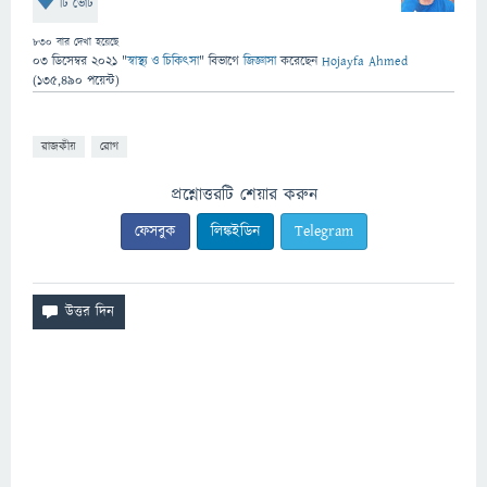
টি ভোট
830
বার দেখা হয়েছে
03 ডিসেম্বর 2021
"
স্বাস্থ্য ও চিকিৎসা
" বিভাগে
জিজ্ঞাসা
করেছেন
Hojayfa Ahmed
(
135,490
পয়েন্ট)
রাজকীয়
রোগ
প্রশ্নোত্তরটি শেয়ার করুন
ফেসবুক
লিঙ্কইডিন
Telegram