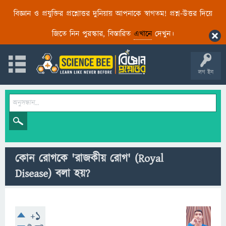
বিজ্ঞান ও প্রযুক্তির প্রশ্নোত্তর দুনিয়ায় আপনাকে স্বাগতম! প্রশ্ন-উত্তর দিয়ে
জিতে নিন পুরস্কার, বিস্তারিত
এখানে
দেখুন।
লগ ইন
কোন রোগকে 'রাজকীয় রোগ' (Royal
Disease) বলা হয়?
+1