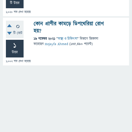
টি উত্তর
1,020
বার দেখা হয়েছে
কোন প্রাণীর কামড়ে ডিপথেরিয়া রোগ
0
হয়?
টি ভোট
19 নভেম্বর 2021
"
স্বাস্থ্য ও চিকিৎসা
" বিভাগে
জিজ্ঞাসা
1
করেছেন
Hojayfa Ahmed
(
135,490
পয়েন্ট)
উত্তর
1,002
বার দেখা হয়েছে