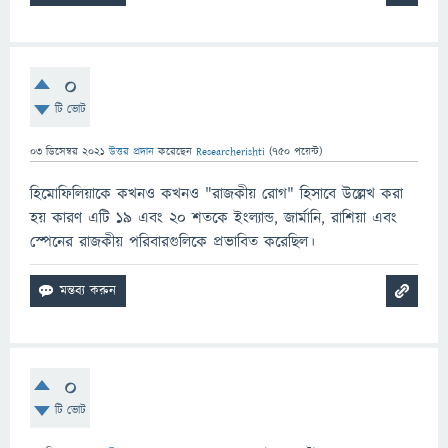
0
টি ভোট
03 ডিসেম্বর 2021
উত্তর প্রদান
করেছেন
Researcherishti
(
750
পয়েন্ট)
হিমোফিলিয়াকে কখনও কখনও "রাজকীয় রোগ" হিসাবে উল্লেখ করা
হয় কারণ এটি 19 এবং 20 শতকে ইংল্যান্ড, জার্মানি, রাশিয়া এবং
স্পেনের রাজকীয় পরিবারগুলিকে প্রভাবিত করেছিল।
0
টি ভোট