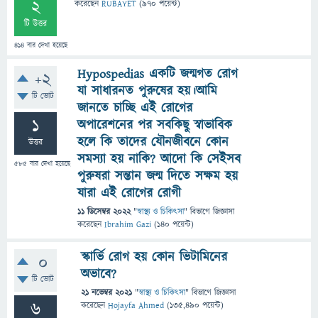
2
করেছেন
RUBAYET
(
970
পয়েন্ট)
টি উত্তর
414
বার দেখা হয়েছে
Hypospedias একটি জন্মগত রোগ
+2
যা সাধারনত পুরুষের হয়।আমি
টি ভোট
জানতে চাচ্ছি এই রোগের
1
অপারেশনের পর সবকিছু স্বাভাবিক
হলে কি তাদের যৌনজীবনে কোন
উত্তর
সমস্যা হয় নাকি? আদো কি সেইসব
585
বার দেখা হয়েছে
পুরুষরা সন্তান জন্ম দিতে সক্ষম হয়
যারা এই রোগের রোগী
11 ডিসেম্বর 2022
"
স্বাস্থ্য ও চিকিৎসা
" বিভাগে
জিজ্ঞাসা
করেছেন
Ibrahim Gazi
(
140
পয়েন্ট)
স্কার্ভি রোগ হয় কোন ভিটামিনের
0
অভাবে?
টি ভোট
21 নভেম্বর 2021
"
স্বাস্থ্য ও চিকিৎসা
" বিভাগে
জিজ্ঞাসা
6
করেছেন
Hojayfa Ahmed
(
135,490
পয়েন্ট)