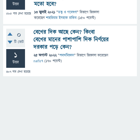
মতো হবে?
উত্তর
13 জুলাই 2021
"
তত্ত্ব ও গবেষণা
" বিভাগে
জিজ্ঞাসা
585
বার দেখা হয়েছে
করেছেন
শাহরিয়ার ইসহাক রাকিব
(
150
পয়েন্ট)
বেগের দিক আছে কেন? কিংবা
0
বেগের মানের পাশাপাশি দিক নির্ণয়ের
টি ভোট
দরকার পড়ে কেন?
1
25 অগাস্ট 2022
"
পদার্থবিজ্ঞান
" বিভাগে
জিজ্ঞাসা
করেছেন
nafis7
(
170
পয়েন্ট)
উত্তর
407
বার দেখা হয়েছে