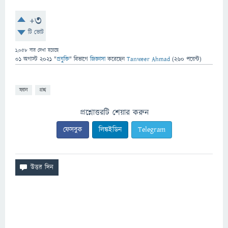
+3
টি ভোট
1,058
বার দেখা হয়েছে
01 অগাস্ট 2021
"
প্রযুক্তি
" বিভাগে
জিজ্ঞাসা
করেছেন
Tanweer Ahmad
(
260
পয়েন্ট)
ফ্যান
প্রশ্ন
প্রশ্নোত্তরটি শেয়ার করুন
ফেসবুক
লিঙ্কইডিন
Telegram