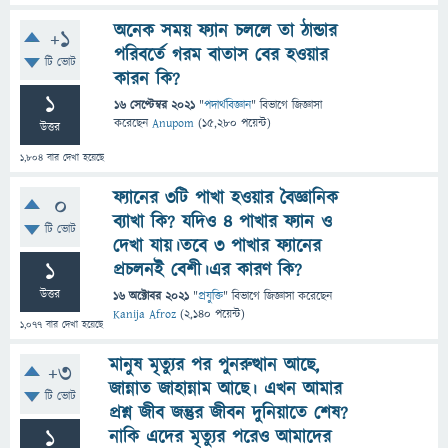
অনেক সময় ফ্যান চললে তা ঠান্ডার
+1
পরিবর্তে গরম বাতাস বের হওয়ার
টি ভোট
কারন কি?
1
16 সেপ্টেম্বর 2021
"
পদার্থবিজ্ঞান
" বিভাগে
জিজ্ঞাসা
করেছেন
Anupom
(
15,280
পয়েন্ট)
উত্তর
1,804
বার দেখা হয়েছে
ফ্যানের ৩টি পাখা হওয়ার বৈজ্ঞানিক
0
ব্যাখা কি? যদিও ৪ পাখার ফ্যান ও
টি ভোট
দেখা যায়।তবে ৩ পাখার ফ্যানের
1
প্রচলনই বেশী।এর কারণ কি?
উত্তর
16 অক্টোবর 2021
"
প্রযুক্তি
" বিভাগে
জিজ্ঞাসা
করেছেন
Kanija Afroz
(
2,140
পয়েন্ট)
1,077
বার দেখা হয়েছে
মানুষ মৃত্যুর পর পুনরুত্থান আছে,
+3
জান্নাত জাহান্নাম আছে। এখন আমার
টি ভোট
প্রশ্ন জীব জন্তুর জীবন দুনিয়াতে শেষ?
1
নাকি এদের মৃত্যুর পরেও আমাদের