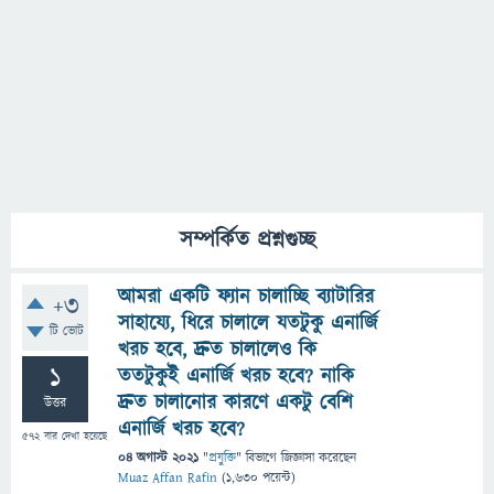
সম্পর্কিত প্রশ্নগুচ্ছ
আমরা একটি ফ্যান চালাচ্ছি ব্যাটারির
+3
সাহায্যে, ধিরে চালালে যতটুকু এনার্জি
টি ভোট
খরচ হবে, দ্রুত চালালেও কি
1
ততটুকুই এনার্জি খরচ হবে? নাকি
দ্রুত চালানোর কারণে একটু বেশি
উত্তর
এনার্জি খরচ হবে?
572
বার দেখা হয়েছে
04 অগাস্ট 2021
"
প্রযুক্তি
" বিভাগে
জিজ্ঞাসা
করেছেন
Muaz Affan Rafin
(
1,630
পয়েন্ট)