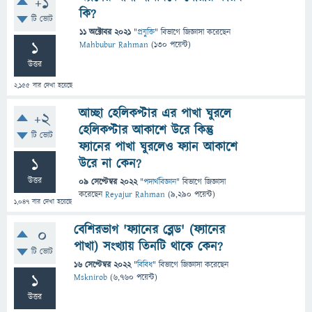
+1
কি?
টি ভোট
11 অক্টোবর 2021
"
প্রযুক্তি
" বিভাগে
জিজ্ঞাসা
করেছেন
1
Mahbubur Rahman
(
130
পয়েন্ট)
উত্তর
2,155
বার দেখা হয়েছে
আচ্ছা হেলিকপ্টার এর পাখা ঘুরলে
+2
হেলিকপ্টার আকাশে উরে কিন্তু
টি ভোট
ফ্যানের পাখা ঘুরলেও ফ্যান আকাশে
1
উরে না কেন?
উত্তর
09 সেপ্টেম্বর 2022
"
পদার্থবিজ্ঞান
" বিভাগে
জিজ্ঞাসা
করেছেন
Reyajur Rahman
(
9,290
পয়েন্ট)
1,047
বার দেখা হয়েছে
বেশিরভাগ 'ফ্যানের ব্লেড' (ফ্যানের
0
পাখা) সংখ্যায় তিনটি থাকে কেন?
টি ভোট
16 সেপ্টেম্বর 2022
"
বিবিধ
" বিভাগে
জিজ্ঞাসা
করেছেন
1
Msknirob
(
6,760
পয়েন্ট)
উত্তর