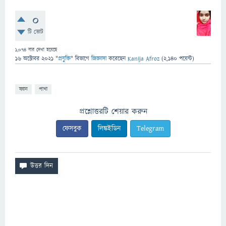
0
টি ভোট
1,074
বার দেখা হয়েছে
16 অক্টোবর 2021
"
প্রযুক্তি
" বিভাগে
জিজ্ঞাসা
করেছেন
Kanija Afroz
(
2,140
পয়েন্ট)
ফ্যান
পাখা
প্রশ্নোত্তরটি শেয়ার করুন
ফেসবুক
লিঙ্কইডিন
Telegram