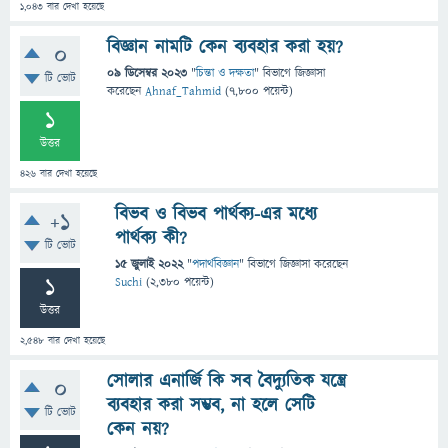
1,043
বার দেখা হয়েছে
বিজ্ঞান নামটি কেন ব্যবহার করা হয়?
0
09 ডিসেম্বর 2023
"
চিন্তা ও দক্ষতা
" বিভাগে
জিজ্ঞাসা
টি ভোট
করেছেন
Ahnaf_Tahmid
(
7,800
পয়েন্ট)
1
উত্তর
426
বার দেখা হয়েছে
বিভব ও বিভব পার্থক্য-এর মধ্যে
+1
পার্থক্য কী?
টি ভোট
15 জুলাই 2022
"
পদার্থবিজ্ঞান
" বিভাগে
জিজ্ঞাসা
করেছেন
1
Suchi
(
2,380
পয়েন্ট)
উত্তর
2,548
বার দেখা হয়েছে
সোলার এনার্জি কি সব বৈদ্যুতিক যন্ত্রে
0
ব্যবহার করা সম্ভব, না হলে সেটি
টি ভোট
কেন নয়?