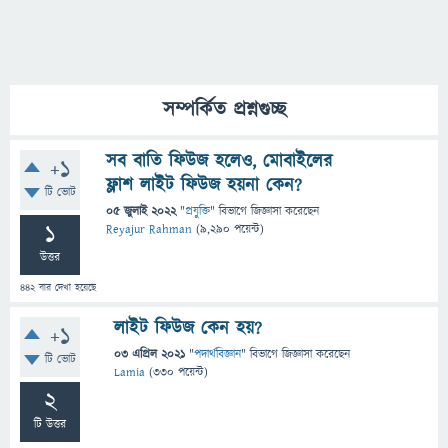
সম্পর্কিত প্রশ্নগুচ্ছ
সব বাতি ফিউজ হলেও, মোবাইলের
+1
ফ্লাশ লাইট ফিউজ হয়না কেন?
টি ভোট
05 জুলাই 2022
"
প্রযুক্তি
" বিভাগে
জিজ্ঞাসা
করেছেন
1
Reyajur Rahman
(
9,290
পয়েন্ট)
উত্তর
442
বার দেখা হয়েছে
লাইট ফিউজ কেন হয়?
+1
03 এপ্রিল 2021
"
পদার্থবিজ্ঞান
" বিভাগে
জিজ্ঞাসা
করেছেন
টি ভোট
Lamia
(
330
পয়েন্ট)
2
টি উত্তর