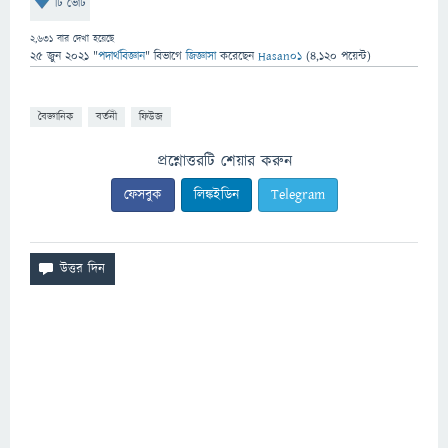
টি ভোট
2,631
বার দেখা হয়েছে
25 জুন 2021
"
পদার্থবিজ্ঞান
" বিভাগে
জিজ্ঞাসা
করেছেন
Hasan01
(
4,120
পয়েন্ট)
বৈজ্ঞানিক
বর্তনী
ফিউজ
প্রশ্নোত্তরটি শেয়ার করুন
ফেসবুক
লিঙ্কইডিন
Telegram