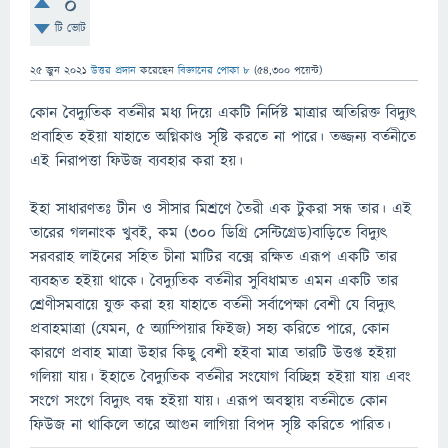
0
টি ভোট
25 জুন 2021
উত্তর প্রদান
করেছেন
বিজ্ঞানের পোকা ৮
(
54,300
পয়েন্ট)
কোন বৈদ্যুতিক বর্তনীর মধ্য দিয়ে একটি নির্দিষ্ট মাত্রার অতিরিক্ত বিদ্যুৎ
প্রবাহিত হইয়া যাহাতে অগ্নিকাণ্ড সৃষ্টি করতে না পারে। তজ্জন্য বর্তনীতে
এই নিরাপত্তা ফিউজ ব্যবহার করা হয়।
ইহা সাধারণতঃ টীন ও সীসার মিশ্রণে তৈরী এক টুকরা সন্ধ তার। এই
তারের গলনাংক খুবই, কম (300 ডিগ্ৰি সেন্টিগ্ৰেড)বাড়িতে বিদ্যুৎ
সরবরাহ লাইনের সহিত চীনা মাটির বক্সে রক্ষিত এরূপ একটি তার
ব্যবহৃত হইয়া থাকে। বৈদ্যুতিক বর্তনীর সুবিধামত এমন একটি তার
শ্ৰেণীসমবায়ে যুক্ত করা হয় যাহাতে বর্তনী সর্বাপেক্ষা বেশী যে বিদ্যুৎ
প্রবাহমাত্রা (যেমন, ৫ অ্যাম্পিয়ার ফিইজ) সহ্য করিতে পারে, কোন
কারণে প্রবাহ মাত্রা উহার কিছু বেশী হইবা মাত্র তারটি উত্তপ্ত হইয়া
গলিয়া যায়। ইহাতে বৈদ্যুতিক বর্তনীর সংযােগ বিচ্ছিন্ন হইয়া যায় এবং
সংগে সংগে বিদ্যুৎ বন্ধ হইয়া যায়। এরূপ অবস্থায় বর্তনীতে কোন
ফিউজ না থাকিলে তারে আগুন লাগিয়া বিপদ সৃষ্টি করিতে পারিত।