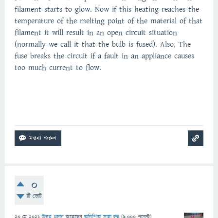
filament starts to glow. Now if this heating reaches the
temperature of the melting point of the material of that
filament it will result in an open circuit situation
(normally we call it that the bulb is fused). Also, The
fuse breaks the circuit if a fault in an appliance causes
too much current to flow.
0
টি ভোট
20 মে 2021
উত্তর প্রদান
করেছেন
অনিন্দিতা সাহা লগ্ন
(
9,000
পয়েন্ট)