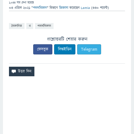
1,044
বার দেখা হয়েছে
03 এপ্রিল 2021
"
পদার্থবিজ্ঞান
" বিভাগে
জিজ্ঞাসা
করেছেন
Lamia
(
330
পয়েন্ট)
বৈজ্ঞানিক
ও
পদার্থবিজ্ঞান
প্রশ্নোত্তরটি শেয়ার করুন
ফেসবুক
লিঙ্কইডিন
Telegram