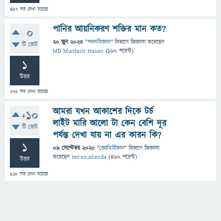
497
বার দেখা হয়েছে
পানির আয়নিকরণ শক্তির মান কত?
0
20 জুন 2023
"
পদার্থবিজ্ঞান
" বিভাগে
জিজ্ঞাসা
করেছেন
টি ভোট
MD Muntasir Hasan
(
160
পয়েন্ট)
1
উত্তর
273
বার দেখা হয়েছে
আমরা যখন আকাশের দিকে টর্চ
+10
লাইট মারি আলো টা কেন বেশি দূর
টি ভোট
পর্যন্ত দেখা যায় না এর কারন কি?
1
09 সেপ্টেম্বর 2020
"
জ্যোতির্বিজ্ঞান
" বিভাগে
জিজ্ঞাসা
করেছেন
imran.akanda
(
460
পয়েন্ট)
উত্তর
918
বার দেখা হয়েছে