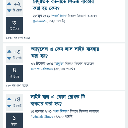
বৈদ্যুতিক বর্তনীতে ফিউজ ব্যবহার
+2
করা হয় কেন?
টি ভোট
25 জুন 2021
"
পদার্থবিজ্ঞান
" বিভাগে
জিজ্ঞাসা
করেছেন
3
Hasan01
(
4,120
পয়েন্ট)
টি উত্তর
2,632
বার দেখা হয়েছে
অ্যাম্বুলেন্স এ কেন লাল লাইট ব্যবহার
+3
করা হয়?
টি ভোট
02 ডিসেম্বর 2021
"
প্রযুক্তি
" বিভাগে
জিজ্ঞাসা
করেছেন
4
Ismot Rahman
(
28,740
পয়েন্ট)
টি উত্তর
990
বার দেখা হয়েছে
লাইট বাল্ব এ কোন রোধক টি
+4
ব্যবহার করা হয়?
টি ভোট
15 নভেম্বর 2021
"
পদার্থবিজ্ঞান
" বিভাগে
জিজ্ঞাসা
করেছেন
1
Abdullah Shuvo
(
7,700
পয়েন্ট)
উত্তর