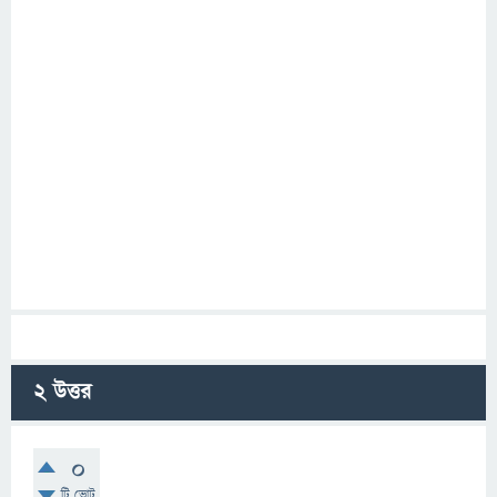
2
উত্তর
0
টি ভোট