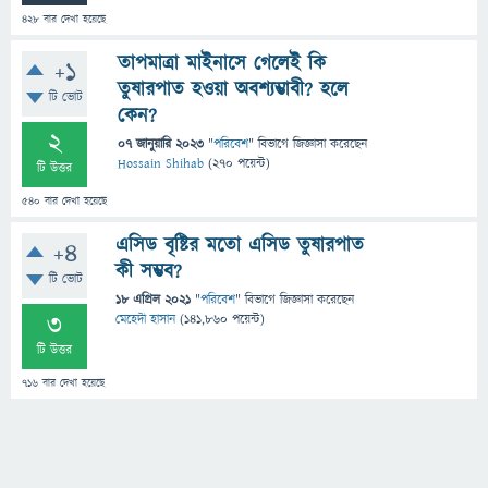
428
বার দেখা হয়েছে
তাপমাত্রা মাইনাসে গেলেই কি
+1
তুষারপাত হওয়া অবশ্যম্ভাবী? হলে
টি ভোট
কেন?
2
07 জানুয়ারি 2023
"
পরিবেশ
" বিভাগে
জিজ্ঞাসা
করেছেন
Hossain Shihab
(
270
পয়েন্ট)
টি উত্তর
540
বার দেখা হয়েছে
এসিড বৃষ্টির মতো এসিড তুষারপাত
+4
কী সম্ভব?
টি ভোট
18 এপ্রিল 2021
"
পরিবেশ
" বিভাগে
জিজ্ঞাসা
করেছেন
3
মেহেদী হাসান
(
141,860
পয়েন্ট)
টি উত্তর
716
বার দেখা হয়েছে