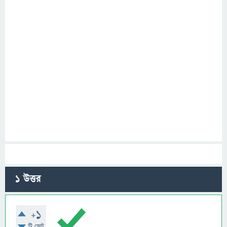
1
উত্তর
+1
টি ভোট