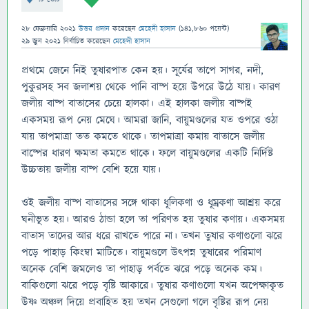
28 ফেব্রুয়ারি 2021
উত্তর প্রদান
করেছেন
মেহেদী হাসান
(
141,860
পয়েন্ট)
29 জুন 2021
নির্বাচিত
করেছেন
মেহেদী হাসান
প্রথমে জেনে নিই তুষারপাত কেন হয়। সূর্যের তাপে সাগর, নদী,
পুকুরসহ সব জলাশয় থেকে পানি বাষ্প হয়ে উপরে উঠে যায়। কারণ
জলীয় বাষ্প বাতাসের চেয়ে হালকা। এই হালকা জলীয় বাষ্পই
একসময় রূপ নেয় মেঘে। আমরা জানি, বায়ুমণ্ডলের যত ওপরে ওঠা
যায় তাপমাত্রা তত কমতে থাকে। তাপমাত্রা কমায় বাতাসে জলীয়
বাষ্পের ধারণ ক্ষমতা কমতে থাকে। ফলে বায়ুমণ্ডলের একটি নির্দিষ্ট
উচ্চতায় জলীয় বাষ্প বেশি হয়ে যায়।
ওই জলীয় বাষ্প বাতাসের সঙ্গে থাকা ধূলিকণা ও ধূম্রকণা আশ্রয় করে
ঘনীভূত হয়। আরও ঠান্ডা হলে তা পরিণত হয় তুষার কণায়। একসময়
বাতাস তাদের আর ধরে রাখতে পারে না। তখন তুষার কণাগুলো ঝরে
পড়ে পাহাড় কিংম্বা মাটিতে। বায়ুমণ্ডলে উৎপন্ন তুষারের পরিমাণ
অনেক বেশি জমলেও তা পাহাড় পর্বতে ঝরে পড়ে অনেক কম।
বাকিগুলো ঝরে পড়ে বৃষ্টি আকারে। তুষার কণাগুলো যখন অপেক্ষাকৃত
উষ্ণ অঞ্চল দিয়ে প্রবাহিত হয় তখন সেগুলো গলে বৃষ্টির রূপ নেয়