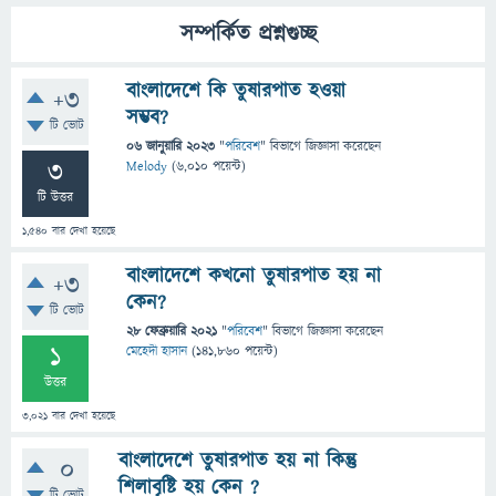
সম্পর্কিত প্রশ্নগুচ্ছ
বাংলাদেশে কি তুষারপাত হওয়া
+3
সম্ভব?
টি ভোট
06 জানুয়ারি 2023
"
পরিবেশ
" বিভাগে
জিজ্ঞাসা
করেছেন
3
Melody
(
6,010
পয়েন্ট)
টি উত্তর
1,540
বার দেখা হয়েছে
বাংলাদেশে কখনো তুষারপাত হয় না
+3
কেন?
টি ভোট
28 ফেব্রুয়ারি 2021
"
পরিবেশ
" বিভাগে
জিজ্ঞাসা
করেছেন
1
মেহেদী হাসান
(
141,860
পয়েন্ট)
উত্তর
3,021
বার দেখা হয়েছে
বাংলাদেশে তুষারপাত হয় না কিন্তু
0
শিলাবৃষ্টি হয় কেন ?
টি ভোট