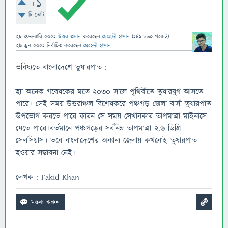
+1
টি ভোট
28 ফেব্রুয়ারি 2021
উত্তর প্রদান
করেছেন
মেহেদী হাসান
(
141,860
পয়েন্ট)
29 জুন 2021
নির্বাচিত
করেছেন
মেহেদী হাসান
ভবিষ্যতে বাংলাদেশে তুষারপাত :
হ্যা অনেক গবেষকের মতে ২০৩০ সালে পৃথিবীতে তুষারযুগ আসতে
পারে। সেই সময় উত্তরাঞ্চল বিশেষকরে পঞ্চগড় জেলা বাসী তুষারপাত
উপভোগ করতে পারে কারন সে সময় সেখানকার তাপমাত্রা মাইনাসে
যেতে পারে।বর্তমানে পঞ্চগড়ের সর্বনিম্ন তাপমাত্রা ২.৬ ডিগ্রি
সেলসিয়াস। তবে বাংলাদেশের অন্যান্য জেলায় কখনোই তুষারপাত
হওয়ার সম্ভাবনা নেই।
লেখক : Fakid Khan