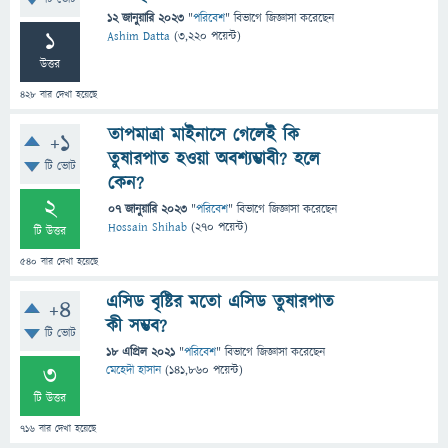
12 জানুয়ারি 2023
"
পরিবেশ
" বিভাগে
জিজ্ঞাসা
করেছেন
1
Ashim Datta
(
3,220
পয়েন্ট)
উত্তর
428
বার দেখা হয়েছে
তাপমাত্রা মাইনাসে গেলেই কি
+1
তুষারপাত হওয়া অবশ্যম্ভাবী? হলে
টি ভোট
কেন?
2
07 জানুয়ারি 2023
"
পরিবেশ
" বিভাগে
জিজ্ঞাসা
করেছেন
Hossain Shihab
(
270
পয়েন্ট)
টি উত্তর
540
বার দেখা হয়েছে
এসিড বৃষ্টির মতো এসিড তুষারপাত
+4
কী সম্ভব?
টি ভোট
18 এপ্রিল 2021
"
পরিবেশ
" বিভাগে
জিজ্ঞাসা
করেছেন
3
মেহেদী হাসান
(
141,860
পয়েন্ট)
টি উত্তর
716
বার দেখা হয়েছে