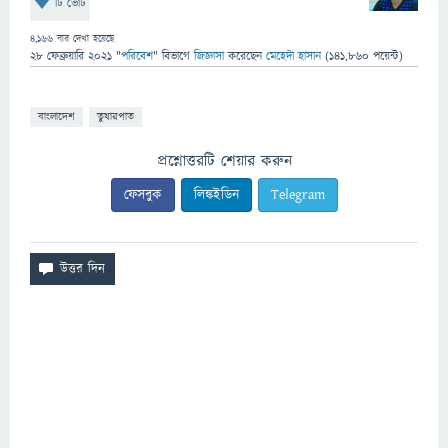
টি ভোট
4,166
বার দেখা হয়েছে
28 ফেব্রুয়ারি 2021
"
পরিবেশ
" বিভাগে
জিজ্ঞাসা
করেছেন
মেহেদী হাসান
(
141,860
পয়েন্ট)
বাংলাদেশ
তুষারপাত
প্রশ্নোত্তরটি শেয়ার করুন
ফেসবুক
লিঙ্কইডিন
Telegram