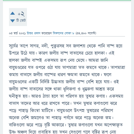
+2
টি ভোট
05 মার্চ 2021
উত্তর প্রদান
করেছেন
বিজ্ঞানের পোকা ৮
(
54,300
পয়েন্ট)
সূর্যের তাপে সাগর, নদী, পুকুরসহ সব জলাশয় থেকে পানি বাষ্প হয়ে
উপরে উঠে যায়। কারণ জলীয় বাষ্প বাতাসের চেয়ে হালকা। এই
হালকা জলীয় বাষ্পই একসময় রূপ নেয় মেঘে। আমরা জানি
বায়ুমণ্ডরের যত ওপরে ওঠা যায় তাপমাত্রা তত কমতে থাকে। তাপমাত্রা
কমায় বাতাসে জলীয় বাষ্পের ধারণ ক্ষমতা কমতে থাকে। ফলে
বায়ুমণ্ডলের একটি নির্দিষ্ট উচ্চতায় জলীয় বাষ্প বেশি হয়ে যায়। ওই
জলীয় বাষ্প বাতাসের সঙ্গে থাকা ধূলিকণা ও ধূম্রকণা আশ্রয় করে
ঘনীভূত হয়। আরও ঠান্ডা হলে তা পরিণত হয় তুষার কণায়। একসময়
বাতাস তাদের আর ধরে রাখতে পারে। তখন তুষার কণাগুলাে ঝরে
পড়ে পাহাড় কিংম্বা মাটিতে। বায়ুমণ্ডলে উৎপন্ন তুষারের পরিমাণ
অনেক বেশি জমলেও তা পাহাড় পর্বতে ঝরে পড়ে অনেক কম।
বাকিগুলাে ঝরে পড়ে বৃষ্টি আকারে। তুষার কণাগুলাে যখন অপেক্ষাকৃত
উষ্ণ অঞ্চল দিয়ে প্রবাহিত হয় তখন সেগুলাে গলে বৃষ্টির রূপ নেয়