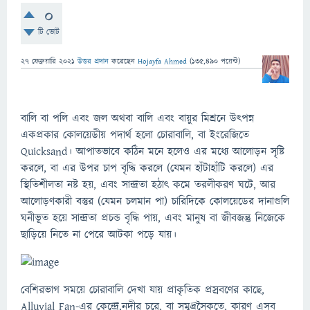
0
টি ভোট
27 ফেব্রুয়ারি 2021
উত্তর প্রদান
করেছেন
Hojayfa Ahmed
(
135,490
পয়েন্ট)
বালি বা পলি এবং জল অথবা বালি এবং বায়ুর মিশ্রনে উৎপন্ন
একপ্রকার কোলয়েডীয় পদার্থ হলো চোরাবালি, বা ইংরেজিতে
Quicksand। আপাতভাবে কঠিন মনে হলেও এর মধ্যে আলোড়ন সৃষ্টি
করলে, বা এর উপর চাপ বৃদ্ধি করলে (যেমন হাঁটাহাঁটি করলে) এর
স্থিতিশীলতা নষ্ট হয়, এবং সান্দ্রতা হঠাৎ কমে তরলীকরণ ঘটে, আর
আলোড়ণকারী বস্তুর (যেমন চলমান পা) চারিদিকে কোলয়েডের দানাগুলি
ঘনীভূত হয়ে সান্দ্রতা প্রচন্ড বৃদ্ধি পায়, এবং মানুষ বা জীবজন্তু নিজেকে
ছাড়িয়ে নিতে না পেরে আটকা পড়ে যায়।
বেশিরভাগ সময়ে চোরাবালি দেখা যায় প্রাকৃতিক প্রস্রবণের কাছে,
Alluvial Fan-এর কেন্দ্রে,নদীর চরে, বা সমুদ্রসৈকতে, কারণ এসব