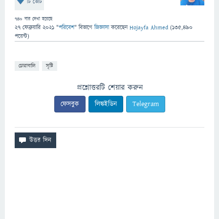
টি ভোট
740
বার দেখা হয়েছে
27 ফেব্রুয়ারি 2021
"
পরিবেশ
" বিভাগে
জিজ্ঞাসা
করেছেন
Hojayfa Ahmed
(
135,490
পয়েন্ট)
চোরাবালি
সৃষ্টি
প্রশ্নোত্তরটি শেয়ার করুন
ফেসবুক
লিঙ্কইডিন
Telegram