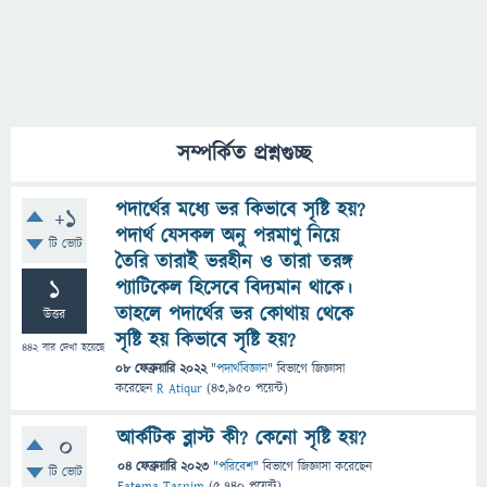
সম্পর্কিত প্রশ্নগুচ্ছ
পদার্থের মধ্যে ভর কিভাবে সৃষ্টি হয়?
+1
পদার্থ যেসকল অনু পরমাণু নিয়ে
টি ভোট
তৈরি তারাই ভরহীন ও তারা তরঙ্গ
1
প্যাটিকেল হিসেবে বিদ্যমান থাকে।
তাহলে পদার্থের ভর কোথায় থেকে
উত্তর
সৃষ্টি হয় কিভাবে সৃষ্টি হয়?
442
বার দেখা হয়েছে
08 ফেব্রুয়ারি 2022
"
পদার্থবিজ্ঞান
" বিভাগে
জিজ্ঞাসা
করেছেন
R Atiqur
(
43,950
পয়েন্ট)
আর্কটিক ব্লাস্ট কী? কেনো সৃষ্টি হয়?
0
04 ফেব্রুয়ারি 2023
"
পরিবেশ
" বিভাগে
জিজ্ঞাসা
করেছেন
টি ভোট
Fatema Tasnim
(
5,740
পয়েন্ট)