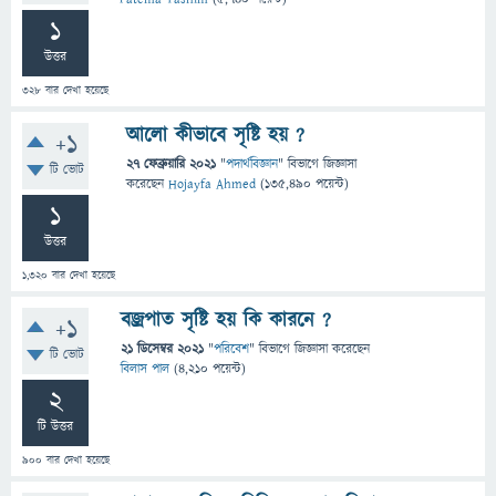
1
উত্তর
328
বার দেখা হয়েছে
আলো কীভাবে সৃষ্টি হয় ?
+1
27 ফেব্রুয়ারি 2021
"
পদার্থবিজ্ঞান
" বিভাগে
জিজ্ঞাসা
টি ভোট
করেছেন
Hojayfa Ahmed
(
135,490
পয়েন্ট)
1
উত্তর
1,320
বার দেখা হয়েছে
বজ্রপাত সৃষ্টি হয় কি কারনে ?
+1
21 ডিসেম্বর 2021
"
পরিবেশ
" বিভাগে
জিজ্ঞাসা
করেছেন
টি ভোট
বিলাস পাল
(
4,210
পয়েন্ট)
2
টি উত্তর
900
বার দেখা হয়েছে